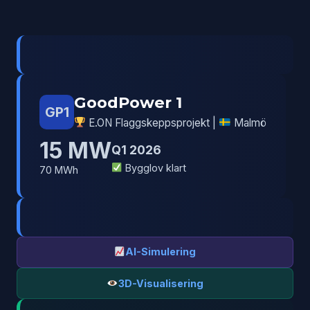
GoodPower 1
GP1
E.ON Flaggskeppsprojekt |
Malmö
15 MW
Q1 2026
Bygglov klart
70 MWh
AI-Simulering
3D-Visualisering