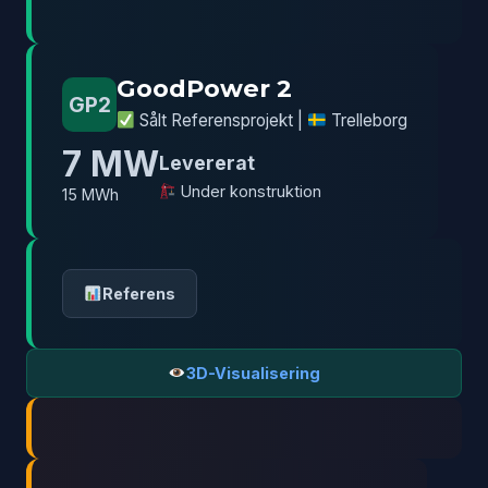
GoodPower 2
GP2
Sålt Referensprojekt |
Trelleborg
7 MW
Levererat
Under konstruktion
15 MWh
Referens
3D-Visualisering