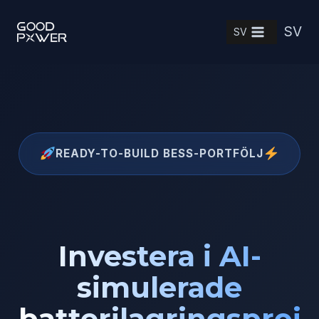
Skip
SV
to
SV
content
READY-TO-BUILD BESS-PORTFÖLJ
Investera i AI-
simulerade
batterilagringsproj