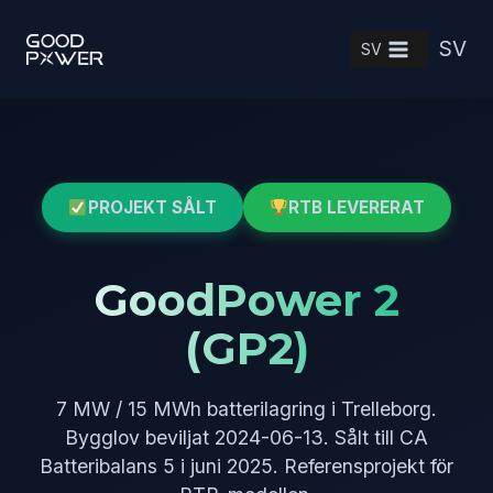
Skip
SV
to
SV
content
PROJEKT SÅLT
RTB LEVERERAT
GoodPower 2
(GP2)
7 MW / 15 MWh batterilagring i Trelleborg.
Bygglov beviljat 2024-06-13. Sålt till CA
Batteribalans 5 i juni 2025. Referensprojekt för