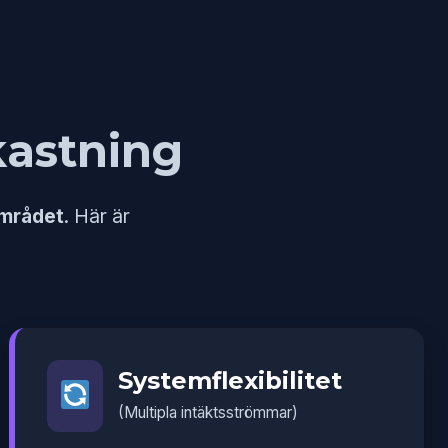
kastning
området
. Här är
Systemflexibilitet
(Multipla intäktsströmmar)