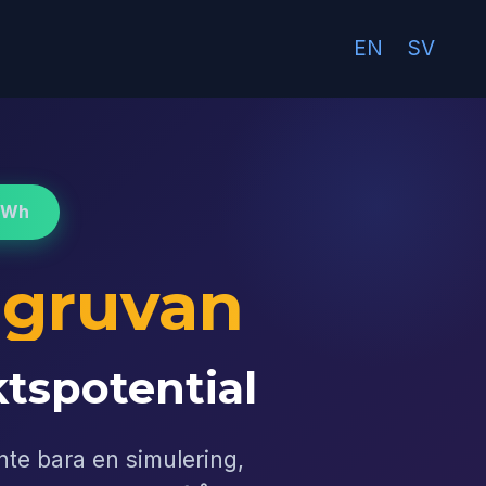
EN
SV
MWh
dgruvan
tspotential
nte bara en simulering,