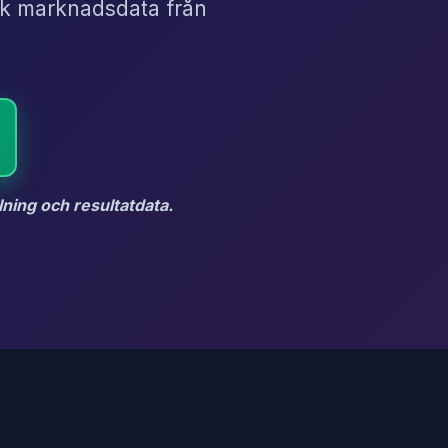
isk marknadsdata från
lning och resultatdata.