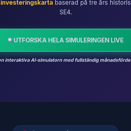
 investeringskarta
baserad på tre års histor
SE4.
UTFORSKA HELA SIMULERINGEN LIVE
en interaktiva AI-simulatorn med fullständig månadsförde