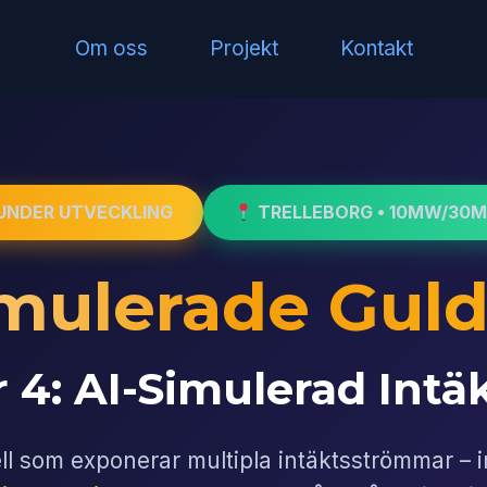
Om oss
Projekt
Kontakt
UNDER UTVECKLING
TRELLEBORG • 10MW/30
mulerade Gul
4: AI-Simulerad Intäk
 som exponerar multipla intäktsströmmar – i