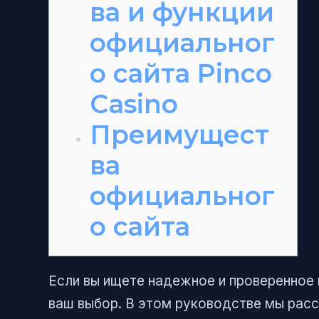
ва и функции
официальног
о сайта Pinco
Casino
Преимущест
ва
официальног
о сайта
Если вы ищете надежное и проверенное к
ваш выбор. В этом руководстве мы рассм