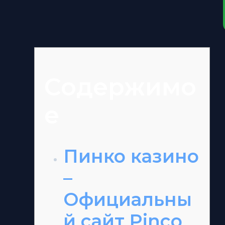
Содержимо
е
Пинко казино
–
Официальны
й сайт Pinco