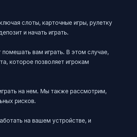
включая слоты, карточные игры, рулетку
епозит и начать играть.
 помешать вам играть. В этом случае,
йта, которое позволяет игрокам
 играть на нем. Мы также рассмотрим,
ьных рисков.
работать на вашем устройстве, и