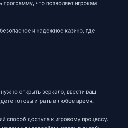
ь программу, что позволяет игрокам
 безопасное и надежное казино, где
 нужно открыть зеркало, ввести ваш
удете готовы играть в любое время.
ший способ доступа к игровому процессу.