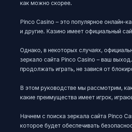
как можно скорее.
Pinco Casino – это популярное онлайн-к
и другие. Казино имеет официальный сай
Однако, в некоторых случаях, официаль
зеркало сайта Pinco Casino – ваш выход
продолжать играть, не завися от блокир
В этом руководстве мы рассмотрим, как 
какие преимущества имеет игрок, играющ
Начнем с поиска зеркала сайта Pinco Ca
которое будет обеспечивать безопаснос