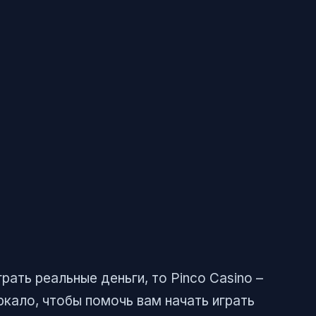
ать реальные деньги, то Pinco Casino –
ркало, чтобы помочь вам начать играть