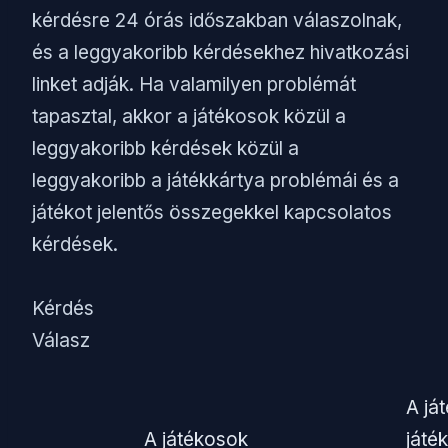
kérdésre 24 órás időszakban válaszolnak,
és a leggyakoribb kérdésekhez hivatkozási
linket adják. Ha valamilyen problémát
tapasztal, akkor a játékosok közül a
leggyakoribb kérdések közül a
leggyakoribb a játékkártya problémái és a
játékot jelentős összegekkel kapcsolatos
kérdések.
Kérdés
Válasz
A já
A játékosok
játék