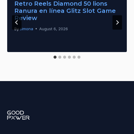
Retro Reels Diamond 50 lions
Ranura en línea Glitz Slot Game
Review
By
simona
August 6, 2026