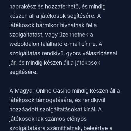
naprakész és hozzáférhető, és mindig
készen áll a játékosok segítésére. A
játékosok bármikor hívhatnak fel a
szolgáltatást, vagy üzenhetnek a
weboldalon található e-mail címre. A
szolgáltatás rendkívül gyors válaszidással
jár, és mindig készen áll a játékosok
segítésére.
A Magyar Online Casino mindig készen áll a
játékosok támogatására, és rendkívül
hozzáadott szolgáltatásokat kínál. A
játékosoknak számos előnyös
szolgáltatásra számíthatnak, beleértve a