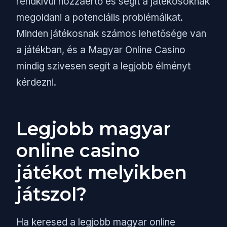
rendkívül hozzáértő és segít a játékosoknak
megoldani a potenciális problémáikat.
Minden játékosnak számos lehetősége van
a játékban, és a Magyar Online Casino
mindig szívesen segít a legjobb élményt
kérdezni.
Legjobb magyar
online casino
játékot melyikben
játszol?
Ha keresed a legjobb magyar online