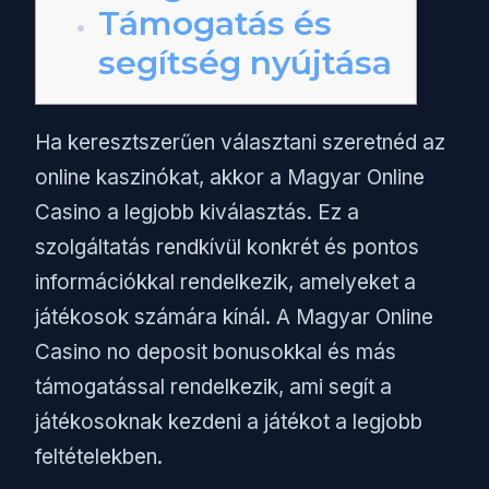
Támogatás és
segítség nyújtása
Ha keresztszerűen választani szeretnéd az
online kaszinókat, akkor a Magyar Online
Casino a legjobb kiválasztás. Ez a
szolgáltatás rendkívül konkrét és pontos
információkkal rendelkezik, amelyeket a
játékosok számára kínál. A Magyar Online
Casino no deposit bonusokkal és más
támogatással rendelkezik, ami segít a
játékosoknak kezdeni a játékot a legjobb
feltételekben.