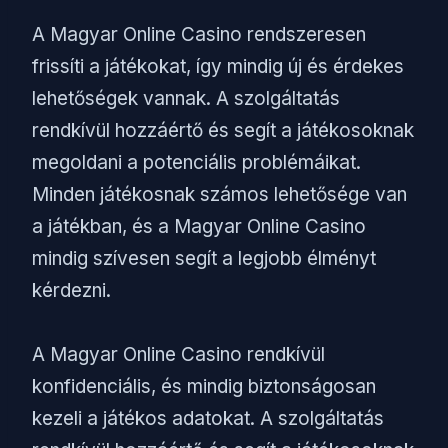
A Magyar Online Casino rendszeresen
frissíti a játékokat, így mindig új és érdekes
lehetőségek vannak. A szolgáltatás
rendkívül hozzáértő és segít a játékosoknak
megoldani a potenciális problémáikat.
Minden játékosnak számos lehetősége van
a játékban, és a Magyar Online Casino
mindig szívesen segít a legjobb élményt
kérdezni.
A Magyar Online Casino rendkívül
konfidenciális, és mindig biztonságosan
kezeli a játékos adatokat. A szolgáltatás