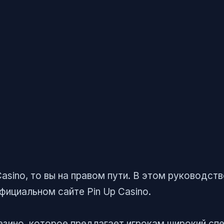
asino, то вы на правом пути. В этом руководст
фициальном сайте Pin Up Casino.
казино, которое предлагает игрокам широкий спе