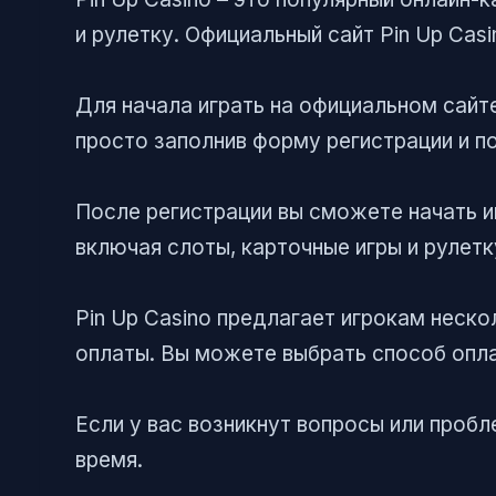
и рулетку. Официальный сайт Pin Up Cas
Для начала играть на официальном сайт
просто заполнив форму регистрации и п
После регистрации вы сможете начать иг
включая слоты, карточные игры и рулетку
Pin Up Casino предлагает игрокам неск
оплаты. Вы можете выбрать способ опла
Если у вас возникнут вопросы или пробл
время.