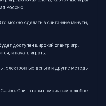
чая Россию.
 Это можно сделать в считанные минуты,
будет доступен широкий спектр игр,
тся, и начать играть.
ты, электронные деньги и другие методы
 Casino. Они готовы помочь вам в любое