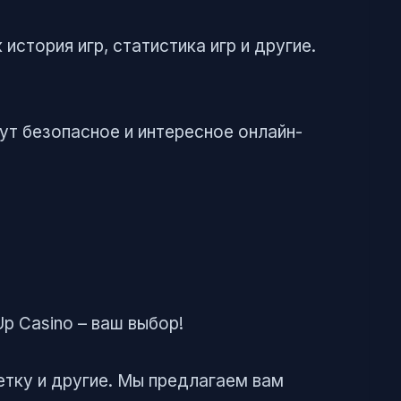
история игр, статистика игр и другие.
щут безопасное и интересное онлайн-
Up Casino – ваш выбор!
летку и другие. Мы предлагаем вам