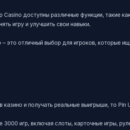
 Casino доступны различные функции, такие как 
ять игру и улучшить свои навыки.
o – это отличный выбор для игроков, которые и
в казино и получать реальные выигрыши, то Pin 
ее 3000 игр, включая слоты, карточные игры, ру