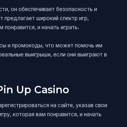
ти, он обеспечивает безопасность и
т предлагает широкий спектр игр,
 понравится, и начать играть.
усы и промокоды, что может помочь им
реальные выигрыши, если они выиграют в
in Up Casino
арегистрироваться на сайте, указав свои
гру, которая вам понравится, и начать