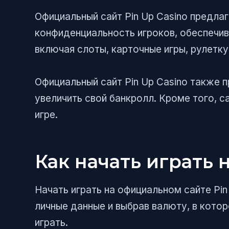
Официальный сайт Pin Up Casino предла
конфиденциальность игроков, обеспечив
включая слоты, карточные игры, рулетку 
Официальный сайт Pin Up Casino также 
увеличить свой банкролл. Кроме того, 
игре.
Как начать играть 
Начать играть на официальном сайте Pin
личные данные и выбрав валюту, в котор
играть.