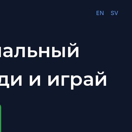
EN
SV
иальный
оди и играй