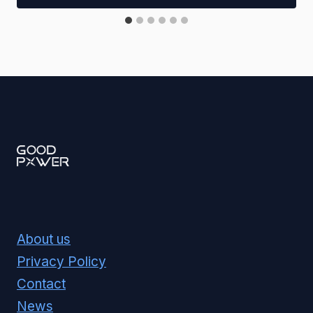
About us
Privacy Policy
Contact
News