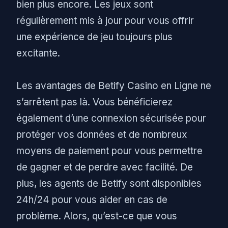
bien plus encore. Les jeux sont
régulièrement mis à jour pour vous offrir
une expérience de jeu toujours plus
excitante.
Les avantages de Betify Casino en Ligne ne
s’arrêtent pas là. Vous bénéficierez
également d’une connexion sécurisée pour
protéger vos données et de nombreux
moyens de paiement pour vous permettre
de gagner et de perdre avec facilité. De
plus, les agents de Betify sont disponibles
24h/24 pour vous aider en cas de
problème. Alors, qu’est-ce que vous