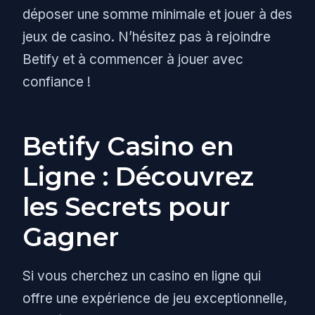
déposer une somme minimale et jouer à des
jeux de casino. N’hésitez pas à rejoindre
Betify et à commencer à jouer avec
confiance !
Betify Casino en
Ligne : Découvrez
les Secrets pour
Gagner
Si vous cherchez un casino en ligne qui
offre une expérience de jeu exceptionnelle,