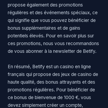
propose également des promotions
régulières et des événements spéciaux, ce
qui signifie que vous pouvez bénéficier de
bonus supplémentaires et de gains
potentiels élevés. Pour en savoir plus sur
ces promotions, nous vous recommandons
de vous abonner à la newsletter de Betify.
En résumé, Betify est un casino en ligne
français qui propose des jeux de casino de
haute qualité, des bonus attrayants et des
promotions régulières. Pour bénéficier de
ce bonus de bienvenue de 1000 €, vous
devez simplement créer un compte,