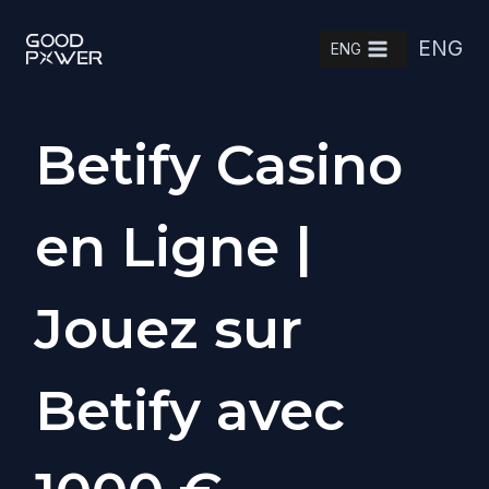
Skip
ENG
to
ENG
content
Betify Casino
en Ligne |
Jouez sur
Betify avec