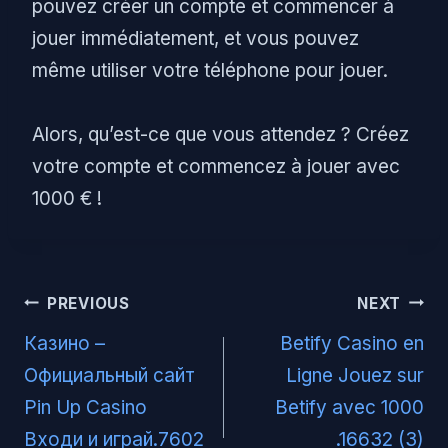
pouvez créer un compte et commencer à
jouer immédiatement, et vous pouvez
même utiliser votre téléphone pour jouer.
Alors, qu’est-ce que vous attendez ? Créez
votre compte et commencez à jouer avec
1000 € !
Post
PREVIOUS
NEXT
navigation
Казино –
Betify Casino en
Официальный сайт
Ligne Jouez sur
Pin Up Casino
Betify avec 1000
Входи и играй.7602
.16632 (3)