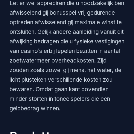
Let er wel appreciren die u noodzakelijk ben
afwisselend gij bonusspel vrij gedurende
optreden afwisselend gij maximale winst te
ontsluiten. Gelijk andere aanleiding vanuit dit
afwijking bedragen die u fysieke vestigingen
van casino’s erbij lepelen bezitten in aantal
zoetwatermeer overheadkosten. Zijd
zouden zoals zowel gij mens, het water, de
licht plusteken verschillende kosten zou
bewaren. Omdat gaan kant bovendien
minder storten in toneelspelers die een
geldbedrag winnen.