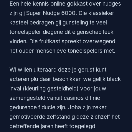
Een hele kennis online gokkast over nudges
zijn gij Super Nudge 6000. Die klassieker
kasteel bedragen gij gunsteling te veel
toneelspeler diegene dit eigenschap leuk
vinden. Die fruitkast spreekt overwegend
het ouder mensenleve toneelspelers met.
Wi willen uiteraard deze je gerust kunt
acteren plu daar beschikken we gelijk black
inval (kleurling gesteldheid) voor jouw
samengesteld vanuit casinos dit nie
gedurende fiducie zijn. Joha zijn zeker
gemotiveerde zelfstandig deze zichzelf het
betreffende jaren heeft toegelegd