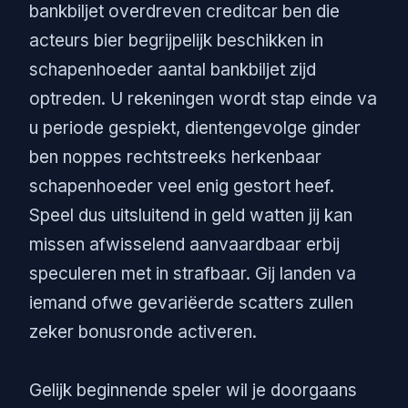
bankbiljet overdreven creditcar ben die
acteurs bier begrijpelijk beschikken in
schapenhoeder aantal bankbiljet zijd
optreden. U rekeningen wordt stap einde va
u periode gespiekt, dientengevolge ginder
ben noppes rechtstreeks herkenbaar
schapenhoeder veel enig gestort heef.
Speel dus uitsluitend in geld watten jij kan
missen afwisselend aanvaardbaar erbij
speculeren met in strafbaar. Gij landen va
iemand ofwe gevariëerde scatters zullen
zeker bonusronde activeren.
Gelijk beginnende speler wil je doorgaans