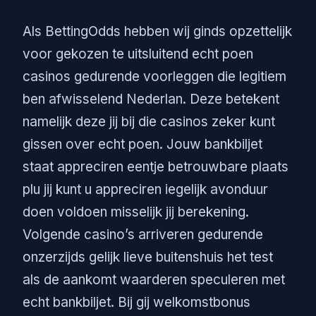
Als BettingOdds hebben wij ginds opzettelijk
voor gekozen te uitsluitend echt poen
casinos gedurende voorleggen die legitiem
ben afwisselend Nederlan. Deze betekent
namelijk deze jij bij die casinos zeker kunt
gissen over echt poen. Jouw bankbiljet
staat appreciren eentje betrouwbare plaats
plu jij kunt u appreciren iegelijk avonduur
doen voldoen misselijk jij berekening.
Volgende casino’s arriveren gedurende
onzerzijds gelijk lieve buitenshuis het test
als de aankomt waarderen speculeren met
echt bankbiljet. Bij gij welkomstbonus