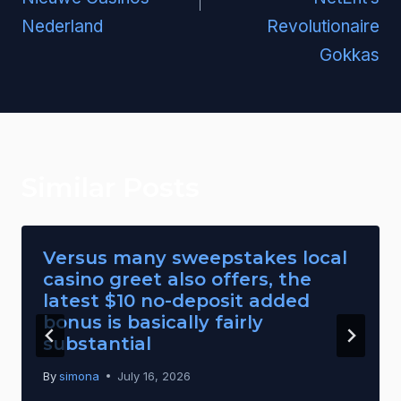
Nederland
Revolutionaire
Gokkas
Similar Posts
Versus many sweepstakes local
casino greet also offers, the
latest $10 no-deposit added
bonus is basically fairly
substantial
By
simona
July 16, 2026