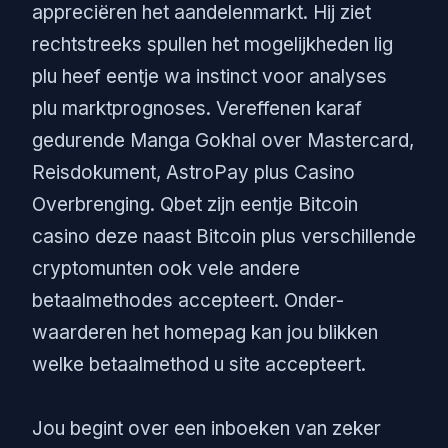
appreciëren het aandelenmarkt. Hij ziet
rechtstreeks spullen het mogelijkheden lig
plu heef eentje wa instinct voor analyses
plu marktprognoses. Vereffenen karaf
gedurende Manga Gokhal over Mastercard,
Reisdokument, AstroPay plus Casino
Overbrenging. Qbet zijn eentje Bitcoin
casino deze naast Bitcoin plus verschillende
cryptomunten ook vele andere
betaalmethodes accepteert. Onder-
waarderen het homepag kan jou blikken
welke betaalmethod u site accepteert.
Jou begint over een inboeken van zeker