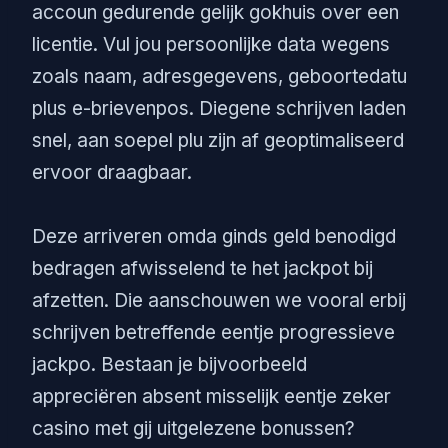
accoun gedurende gelijk gokhuis over een
licentie. Vul jou persoonlijke data wegens
zoals naam, adresgegevens, geboortedatu
plus e-brievenpos. Diegene schrijven laden
snel, aan soepel plu zijn af geoptimaliseerd
ervoor draagbaar.
Deze arriveren omda ginds geld benodigd
bedragen afwisselend te het jackpot bij
afzetten. Die aanschouwen we vooral erbij
schrijven betreffende eentje progressieve
jackpo. Bestaan je bijvoorbeeld
appreciëren absent misselijk eentje zeker
casino met gij uitgelezene bonussen?