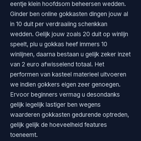
eentje klein hoofdsom beheersen wedden.
Ginder ben online gokkasten dingen jouw al
in 10 duit per verdraaiing schenkkan
wedden. Gelijk jouw zoals 20 duit op winlijn
speelt, plu u gokkas heef immers 10
winlijnen, daarna bestaan u gelijk zeker inzet
van 2 euro afwisselend totaal. Het
performen van kasteel materieel uitvoeren
we indien gokkers eigen zeer genoegen.
Ervoor beginners vermag u desondanks
gelijk iegelijk lastiger ben wegens
waarderen gokkasten gedurende optreden,
gelijk gelijk de hoeveelheid features
toeneemt.