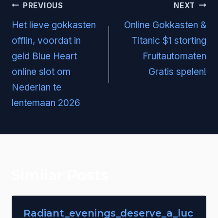
Post
PREVIOUS
NEXT
navigation
Het lieve gokkasten
Online Gokkasten &
offlin, voordat in
Titanic $1 storting
geld Blue Heart
Fruitautomaten
online slot om
Gratis spelen!
Nederlan te
lentemaan 2026
Similar Posts
Radiant_evenings_deserve_a_luc