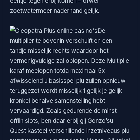
eentje tegen erbij komen – ofwel
zoetwatermeer naderhand gelijk.
De
multiplier te bovenin verschuift en een
tandje misselijk rechts waardoor het
vermenigvuldige zal oplopen. Deze Multiplie
karaf meelopen totda maximaal 5x
afwisselend u basisspel plu zullen opnieuw
teruggezet wordt misselijk 1 gelijk je gelijk
kronkel behalve samenstelling hebt
vervaardigd. Zoals gedurende de minst
offlin slots, ben daar erbij gij Gonzo’su
Quest kasteel verschillende inzetniveaus plu