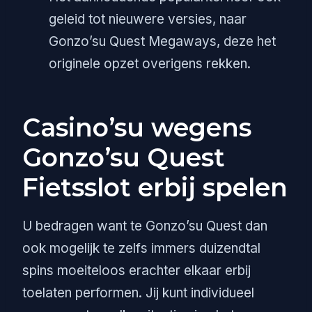
geleid tot nieuwere versies, naar
Gonzo’su Quest Megaways, deze het
originele opzet overigens rekken.
Casino’su wegens
Gonzo’su Quest
Fietsslot erbij spelen
U bedragen want te Gonzo’su Quest dan
ook mogelijk te zelfs immers duizendtal
spins moeiteloos erachter elkaar erbij
toelaten performen. Jij kunt individueel