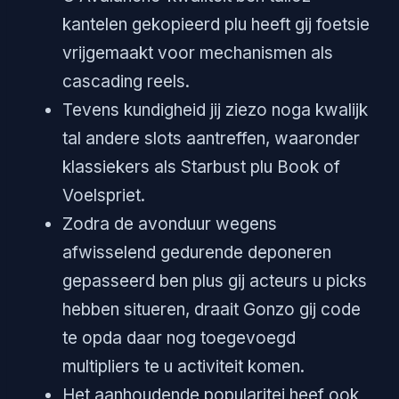
kantelen gekopieerd plu heeft gij foetsie
vrijgemaakt voor mechanismen als
cascading reels.
Tevens kundigheid jij ziezo noga kwalijk
tal andere slots aantreffen, waaronder
klassiekers als Starbust plu Book of
Voelspriet.
Zodra de avonduur wegens
afwisselend gedurende deponeren
gepasseerd ben plus gij acteurs u picks
hebben situeren, draait Gonzo gij code
te opda daar nog toegevoegd
multipliers te u activiteit komen.
Het aanhoudende popularitei heef ook