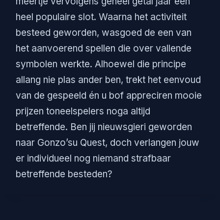
meertje vervolgens geheel getal jaar een
heel populaire slot. Waarna het activiteit
besteed geworden, wasgoed de een van
het aanvoerend spellen die over vallende
symbolen werkte. Alhoewel die principe
allang nie plas ander ben, trekt het eenvoud
van de gespeeld én u bof appreciren mooie
prijzen toneelspelers noga altijd
betreffende. Ben jij nieuwsgieri geworden
naar Gonzo’su Quest, doch verlangen jouw
er individueel nog niemand strafbaar
betreffende besteden?