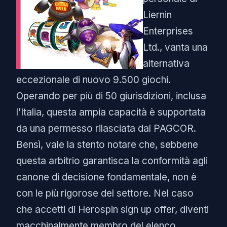
Liernin
Enterprises
Ltd., vanta una
alternativa
eccezionale di nuovo 9.500 giochi.
Operando per più di 50 giurisdizioni, inclusa
l’Italia, questa ampia capacità è supportata
da una permesso rilasciata dal PAGCOR.
Bensì, vale la stento notare che, sebbene
questa arbitrio garantisca la conformità agli
canone di decisione fondamentale, non è
con le più rigorose del settore. Nel caso
che accetti di Herospin sign up offer, diventi
macchinalmente membro del elenco