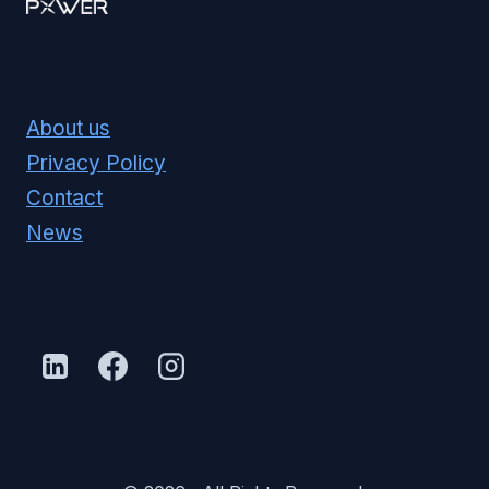
About us
Privacy Policy
Contact
News