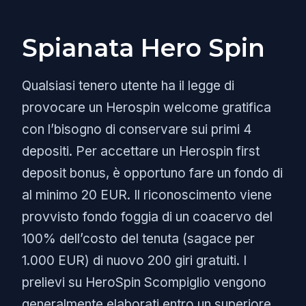
Spianata Hero Spin
Qualsiasi tenero utente ha il legge di
provocare un Herospin welcome gratifica
con l’bisogno di conservare sui primi 4
depositi. Per accettare un Herospin first
deposit bonus, è opportuno fare un fondo di
al minimo 20 EUR. Il riconoscimento viene
provvisto fondo foggia di un coacervo del
100% dell’costo del tenuta (sagace per
1.000 EUR) di nuovo 200 giri gratuiti. I
prelievi su HeroSpin Scompiglio vengono
generalmente elaborati entro un superiore