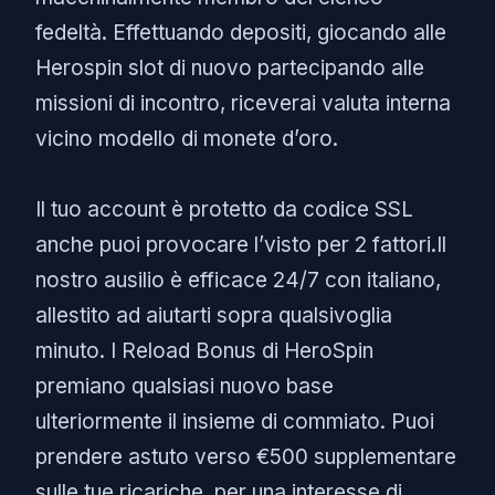
fedeltà. Effettuando depositi, giocando alle
Herospin slot di nuovo partecipando alle
missioni di incontro, riceverai valuta interna
vicino modello di monete d’oro.
Il tuo account è protetto da codice SSL
anche puoi provocare l’visto per 2 fattori.Il
nostro ausilio è efficace 24/7 con italiano,
allestito ad aiutarti sopra qualsivoglia
minuto. I Reload Bonus di HeroSpin
premiano qualsiasi nuovo base
ulteriormente il insieme di commiato. Puoi
prendere astuto verso €500 supplementare
sulle tue ricariche, per una interesse di