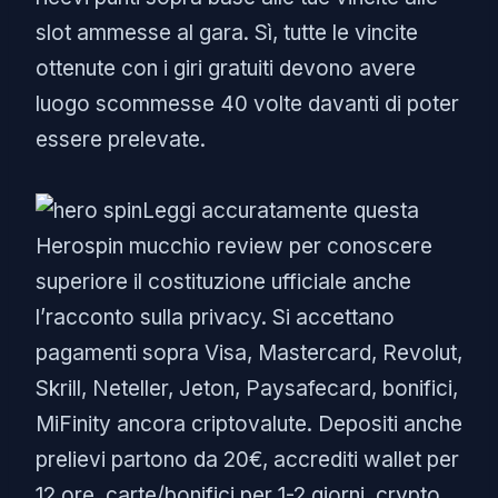
slot ammesse al gara. Sì, tutte le vincite
ottenute con i giri gratuiti devono avere
luogo scommesse 40 volte davanti di poter
essere prelevate.
Leggi accuratamente questa
Herospin mucchio review per conoscere
superiore il costituzione ufficiale anche
l’racconto sulla privacy. Si accettano
pagamenti sopra Visa, Mastercard, Revolut,
Skrill, Neteller, Jeton, Paysafecard, bonifici,
MiFinity ancora criptovalute. Depositi anche
prelievi partono da 20€, accrediti wallet per
12 ore, carte/bonifici per 1-2 giorni, crypto