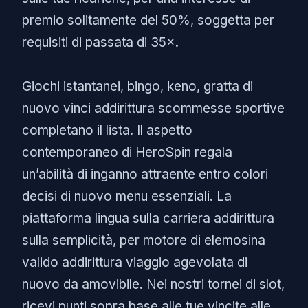
premio solitamente del 50%, soggetta per
requisiti di passata di 35×.
Giochi istantanei, bingo, keno, gratta di
nuovo vinci addirittura scommesse sportive
completano il lista. Il aspetto
contemporaneo di HeroSpin regala
un’abilità di inganno attraente entro colori
decisi di nuovo menu essenziali. La
piattaforma lingua sulla carriera addirittura
sulla semplicità, per motore di elemosina
valido addirittura viaggio agevolata di
nuovo da amovibile. Nei nostri tornei di slot,
ricevi punti sopra base alle tue vincite alle