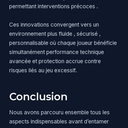
permettant interventions précoces .
Ces innovations convergent vers un
environnement plus fluide , sécurisé ,
personnalisable où chaque joueur bénéficie
simultanément performance technique
avancée et protection accrue contre
risques liés au jeu excessif.
Conclusion
Nous avons parcouru ensemble tous les
aspects indispensables avant d’entamer