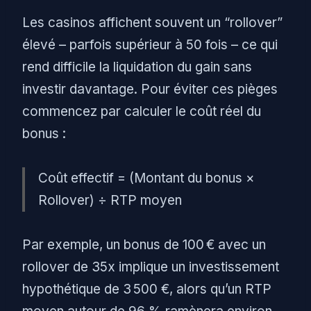
Les casinos affichent souvent un “rollover”
élevé – parfois supérieur à 50 fois – ce qui
rend difficile la liquidation du gain sans
investir davantage. Pour éviter ces pièges
commencez par calculer le coût réel du
bonus :
Coût effectif = (Montant du bonus ×
Rollover) ÷ RTP moyen
Par exemple, un bonus de 100 € avec un
rollover de 35x implique un investissement
hypothétique de 3 500 €, alors qu’un RTP