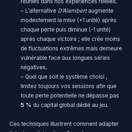
réunies dans nos expériences réelles.
– L’alternative
D’Alembert
augmente
modestement la mise (+1 unité) après
chaque perte puis diminue (-1 unité)
après chaque victoire ; elle crée moins
de fluctuations extrêmes mais demeure
vulnérable face aux longues séries
négatives.
– Quel que soit le système choisi ,
limitez toujours vos sessions afin que
toute perte potentielle ne dépasse pas
5 %
du capital global dédié au jeu.
Ces techniques illustrent comment adapter