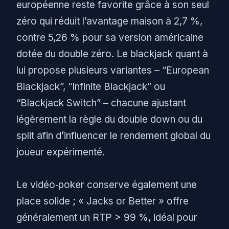
européenne reste favorite grâce à son seul
zéro qui réduit l’avantage maison à 2,7 %,
contre 5,26 % pour sa version américaine
dotée du double zéro. Le blackjack quant à
lui propose plusieurs variantes – “European
Blackjack”, “Infinite Blackjack” ou
“Blackjack Switch” – chacune ajustant
légèrement la règle du double down ou du
split afin d’influencer le rendement global du
joueur expérimenté.
Le vidéo‑poker conserve également une
place solide ; « Jacks or Better » offre
généralement un RTP > 99 %, idéal pour