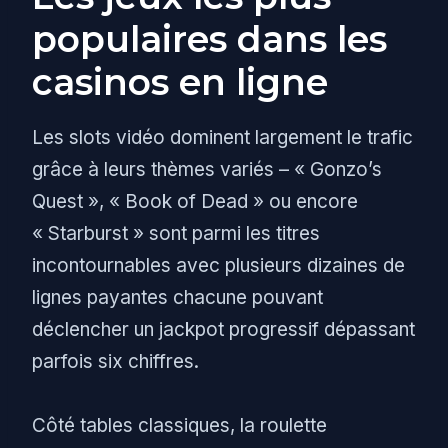
populaires dans les
casinos en ligne
Les slots vidéo dominent largement le trafic
grâce à leurs thèmes variés – « Gonzo’s
Quest », « Book of Dead » ou encore
« Starburst » sont parmi les titres
incontournables avec plusieurs dizaines de
lignes payantes chacune pouvant
déclencher un jackpot progressif dépassant
parfois six chiffres.
Côté tables classiques, la roulette