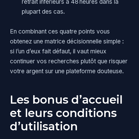
retrait inférieurs à 48 heures dans la
plupart des cas.
En combinant ces quatre points vous
obtenez une matrice décisionnelle simple :
si l’un d’eux fait défaut, il vaut mieux
continuer vos recherches plutôt que risquer
votre argent sur une plateforme douteuse.
Les bonus d’accueil
et leurs conditions
d’utilisation