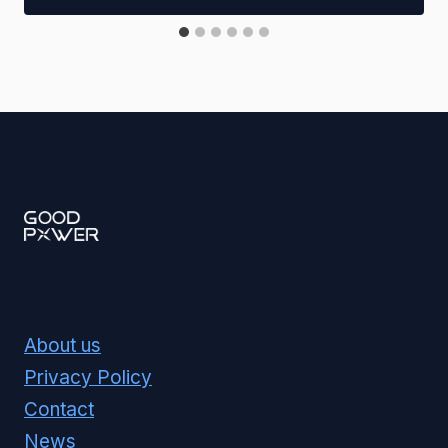
About us
Privacy Policy
Contact
News