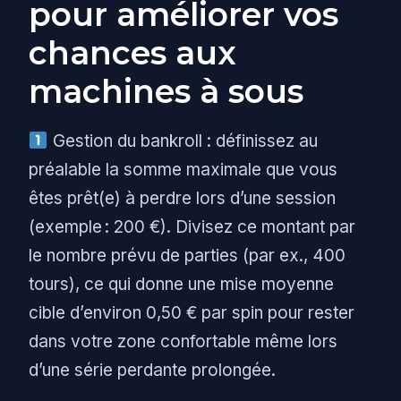
pour améliorer vos
chances aux
machines à sous
Gestion du bankroll : définissez au
préalable la somme maximale que vous
êtes prêt(e) à perdre lors d’une session
(exemple : 200 €). Divisez ce montant par
le nombre prévu de parties (par ex., 400
tours), ce qui donne une mise moyenne
cible d’environ 0,50 € par spin pour rester
dans votre zone confortable même lors
d’une série perdante prolongée.