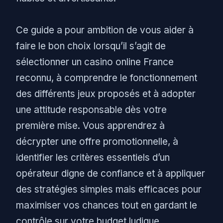
Ce guide a pour ambition de vous aider à
faire le bon choix lorsqu’il s’agit de
sélectionner un casino online France
reconnu, à comprendre le fonctionnement
des différents jeux proposés et à adopter
une attitude responsable dès votre
première mise. Vous apprendrez à
décrypter une offre promotionnelle, à
identifier les critères essentiels d’un
opérateur digne de confiance et à appliquer
des stratégies simples mais efficaces pour
maximiser vos chances tout en gardant le
contrôle sur votre budget ludique.