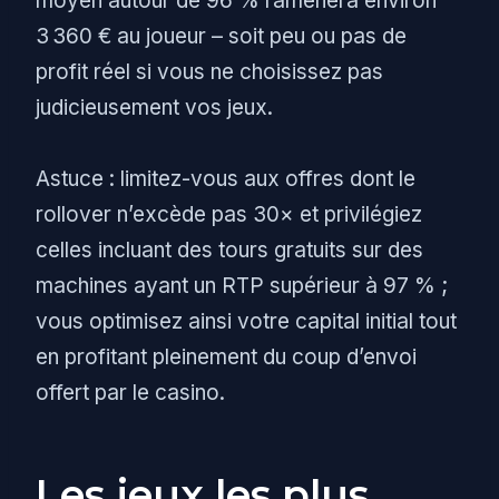
moyen autour de 96 % ramènera environ
3 360 € au joueur – soit peu ou pas de
profit réel si vous ne choisissez pas
judicieusement vos jeux.
Astuce : limitez-vous aux offres dont le
rollover n’excède pas 30× et privilégiez
celles incluant des tours gratuits sur des
machines ayant un RTP supérieur à 97 % ;
vous optimisez ainsi votre capital initial tout
en profitant pleinement du coup d’envoi
offert par le casino.
Les jeux les plus