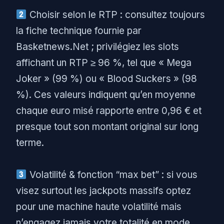
Choisir selon le RTP : consultez toujours
la fiche technique fournie par
Basketnews.Net ; privilégiez les slots
affichant un RTP ≥ 96 %, tel que « Mega
Joker » (99 %) ou « Blood Suckers » (98
%). Ces valeurs indiquent qu’en moyenne
chaque euro misé rapporte entre 0,96 € et
presque tout son montant original sur long
terme.
Volatilité & fonction “max bet” : si vous
visez surtout les jackpots massifs optez
pour une machine haute volatilité mais
n’engagez jamais votre totalité en mode