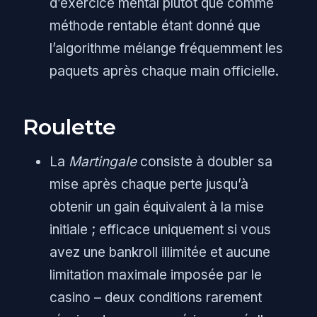
d’exercice mental plutôt que comme
méthode rentable étant donné que
l’algorithme mélange fréquemment les
paquets après chaque main officielle.
Roulette
La
Martingale
consiste à doubler sa
mise après chaque perte jusqu’à
obtenir un gain équivalent à la mise
initiale ; efficace uniquement si vous
avez une bankroll illimitée et aucune
limitation maximale imposée par le
casino – deux conditions rarement