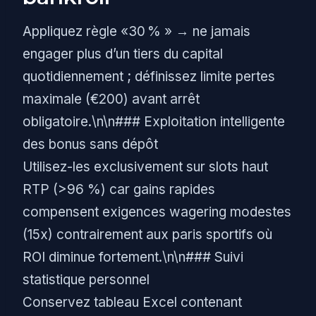
Appliquez règle «30 % » → ne jamais
engager plus d’un tiers du capital
quotidiennement ; définissez limite pertes
maximale (€200) avant arrêt
obligatoire.\n\n### Exploitation intelligente
des bonus sans dépôt
Utilisez-les exclusivement sur slots haut
RTP (>96 %) car gains rapides
compensent exigences wagering modestes
(15x) contrairement aux paris sportifs où
ROI diminue fortement.\n\n### Suivi
statistique personnel
Conservez tableau Excel contenant