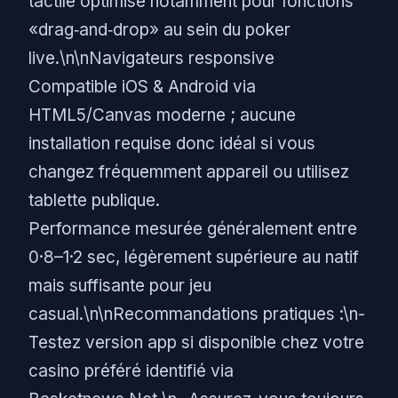
tactile optimisé notamment pour fonctions
«drag‑and‑drop» au sein du poker
live.\n\nNavigateurs responsive
Compatible iOS & Android via
HTML5/Canvas moderne ; aucune
installation requise donc idéal si vous
changez fréquemment appareil ou utilisez
tablette publique.
Performance mesurée généralement entre
0·8–1·2 sec, légèrement supérieure au natif
mais suffisante pour jeu
casual.\n\nRecommandations pratiques :\n-
Testez version app si disponible chez votre
casino préféré identifié via