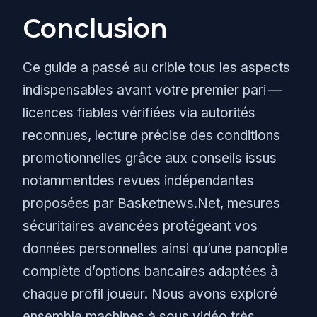
Conclusion
Ce guide a passé au crible tous les aspects
indispensables avant votre premier pari —
licences fiables vérifiées via autorités
reconnues, lecture précise des conditions
promotionnelles grâce aux conseils issus
notammentdes revues indépendantes
proposées par Basketnews.Net, mesures
sécuritaires avancées protégeant vos
données personnelles ainsi qu’une panoplie
complète d’options bancaires adaptées à
chaque profil joueur.​ Nous avons exploré
ensemble machines à sous vidéo très