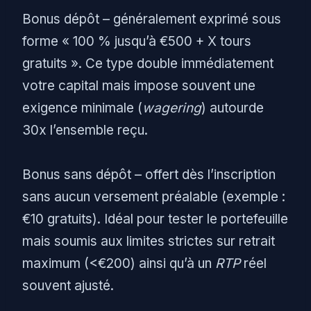
Bonus dépôt – généralement exprimé sous
forme « 100 % jusqu’à €500 + X tours
gratuits ». Ce type double immédiatement
votre capital mais impose souvent une
exigence minimale (
wagering
) autourde
30x l’ensemble reçu.
Bonus sans dépôt – offert dès l’inscription
sans aucun versement préalable (exemple :
€10 gratuits). Idéal pour tester le portefeuille
mais soumis aux limites strictes sur retrait
maximum (<€200) ainsi qu’à un
RTP
réel
souvent ajusté.