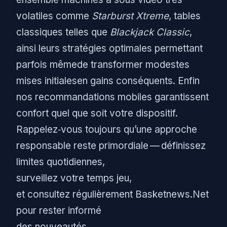
volatiles comme
Starburst Xtreme
, tables
classiques telles que
Blackjack Classic
,
ainsi leurs stratégies optimales permettant
parfois mêmede transformer modestes
mises initiales​en gains conséquents.​ Enfin
nos recommandations mobiles garantissent
confort quel que soit votre dispositif.​
Rappelez‑vous toujours qu’une approche
responsable reste primordiale — définissez
limites quotidiennes,
surveillez votre temps jeu,
et consultez régulièrement Basketnews.Net
pour rester informé
des nouveautés,