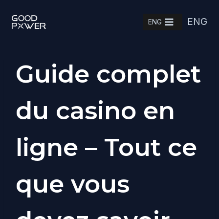
Skip
ENG
to
ENG
content
Guide complet
du casino en
ligne – Tout ce
que vous