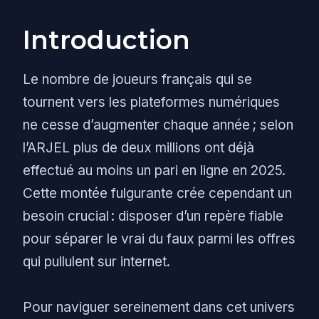
Introduction
Le nombre de joueurs français qui se
tournent vers les plateformes numériques
ne cesse d’augmenter chaque année ; selon
l’ARJEL plus de deux millions ont déjà
effectué au moins un pari en ligne en 2025.
Cette montée fulgurante crée cependant un
besoin crucial : disposer d’un repère fiable
pour séparer le vrai du faux parmi les offres
qui pullulent sur internet.
Pour naviguer sereinement dans cet univers