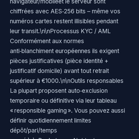
navigateur/mobile​et le serveur sont
chiffrées avec AES‑256 bits – même vos
numéros cartes restent illisibles pendant
leur transit.\n\nProcessus KYC / AML
Conformément aux normes
anti‑blanchiment européennes ils exigent
pièces justificatives (pièce identité +
justificatif domicile) avant tout retrait
supérieur à €1000.\n\nOutils responsables
La plupart proposent auto‑exclusion
temporaire ou définitive via leur tableau
« responsible gaming ». Vous pouvez aussi
définir quotidiennement limites
dépôt/pari/temps