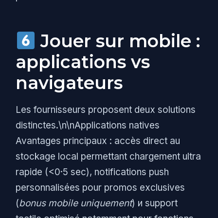
Jouer sur mobile :
applications vs
navigateurs
Les fournisseurs proposent deux solutions
distinctes.\n\nApplications natives
Avantages principaux : accès direct au
stockage local permettant chargement ultra
rapide (<0·5 sec), notifications push
personnalisées pour promos exclusives
(
bonus mobile uniquement
) и support