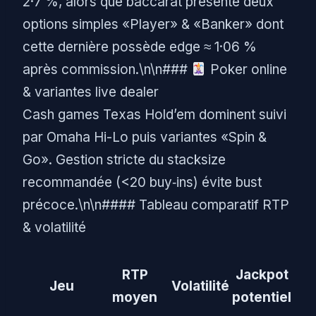
2·7 %, alors que baccarat présente deux
options simples «Player» & «Banker» dont
cette dernière possède edge ≈ 1·06 %
après commission.\n\n###
Poker online
& variantes live dealer
Cash games Texas Hold’em dominent suivi
par Omaha Hi-Lo puis variantes «Spin &
Go». Gestion stricte du stacksize
recommandée (<20 buy‑ins) évite bust
précoce.\n\n#### Tableau comparatif RTP
& volatilité
RTP
Jackpot
Jeu
Volatilité
moyen
potentiel