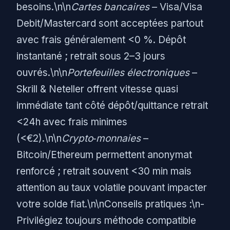
besoins.\n\n
Cartes bancaires
– Visa/Visa
Debit/Mastercard sont acceptées partout
avec frais généralement <0 %. Dépôt
instantané ; retrait sous 2–3 jours
ouvrés.\n\n
Portefeuilles électroniques
–
Skrill & Neteller offrent vitesse quasi
immédiate tant côté dépôt/quittance retrait
<24h avec frais minimes
(<€2).\n\n
Crypto‑monnaies
–
Bitcoin/Ethereum permettent anonymat
renforcé ; retrait souvent <30 min mais
attention au taux volatile pouvant impacter
votre solde fiat.\n\nConseils pratiques :\n-
Privilégiez toujours méthode compatible