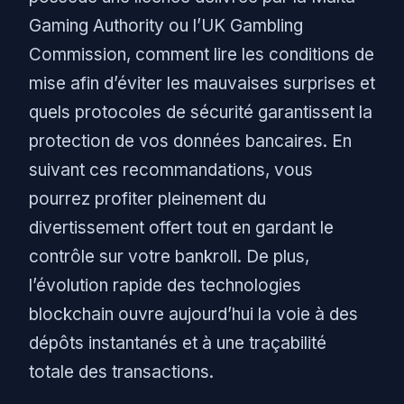
Gaming Authority ou l’UK Gambling
Commission, comment lire les conditions de
mise afin d’éviter les mauvaises surprises et
quels protocoles de sécurité garantissent la
protection de vos données bancaires. En
suivant ces recommandations, vous
pourrez profiter pleinement du
divertissement offert tout en gardant le
contrôle sur votre bankroll. De plus,
l’évolution rapide des technologies
blockchain ouvre aujourd’hui la voie à des
dépôts instantanés et à une traçabilité
totale des transactions.