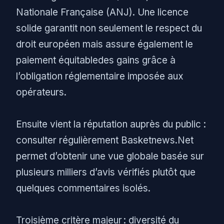
Nationale Française (ANJ). Une licence
solide garantit non seulement le respect du
droit européen mais assure également le
paiement équitabledes gains grâce à
l’obligation réglementaire imposée aux
opérateurs.
Ensuite vient la réputation auprès du public :
consulter régulièrement Basketnews.Net
permet d’obtenir une vue globale basée sur
plusieurs milliers d’avis vérifiés plutôt que
quelques commentaires isolés.
Troisième critère majeur : diversité du