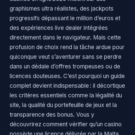
graphismes ultra réalistes, des jackpots
progressifs dépassant le million d’euros et
des expériences live dealer intégrées
directement dans le navigateur. Mais cette
profusion de choix rend la tâche ardue pour
quiconque veut s’aventurer sans se perdre
dans un dédale d’offres trompeuses ou de
licences douteuses. C’est pourquoi un guide
complet devient indispensable : il décortique
les critères essentiels comme la légalité du
site, la qualité du portefeuille de jeux et la
transparence des bonus. Vous y
découvrirez comment vérifier qu’un casino
possède une licence délivrée par la Malta