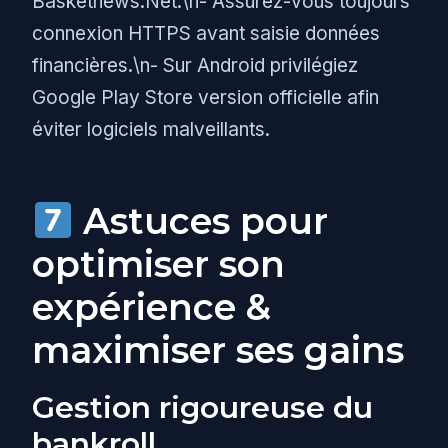
Basketnews.Net.\n- Assurez-vous toujours
connexion HTTPS avant saisie données
financières.\n- Sur Android privilégiez
Google Play Store version officielle afin
éviter logiciels malveillants.
Astuces pour
optimiser son
expérience &
maximiser ses gains
Gestion rigoureuse du
bankroll