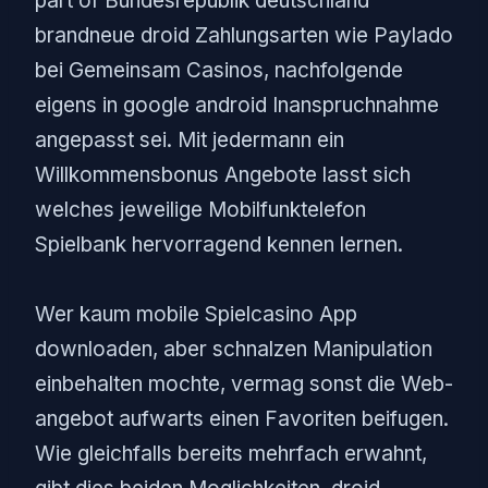
part of Bundesrepublik deutschland
brandneue droid Zahlungsarten wie Paylado
bei Gemeinsam Casinos, nachfolgende
eigens in google android Inanspruchnahme
angepasst sei. Mit jedermann ein
Willkommensbonus Angebote lasst sich
welches jeweilige Mobilfunktelefon
Spielbank hervorragend kennen lernen.
Wer kaum mobile Spielcasino App
downloaden, aber schnalzen Manipulation
einbehalten mochte, vermag sonst die Web-
angebot aufwarts einen Favoriten beifugen.
Wie gleichfalls bereits mehrfach erwahnt,