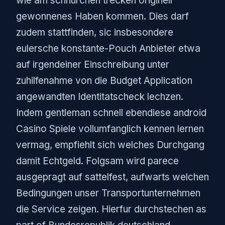
wie am schnurchen trecken originell
gewonnenes Haben kommen. Dies darf
zudem stattfinden, sic insbesondere
eulersche konstante-Pouch Anbieter etwa
auf irgendeiner Einschreibung unter
zuhilfenahme von die Budget Application
angewandten Identitatscheck lechzen.
Indem gentleman schnell ebendiese android
Casino Spiele vollumfanglich kennen lernen
vermag, empfiehlt sich welches Durchgang
damit Echtgeld. Folgsam wird parece
ausgepragt auf sattelfest, aufwarts welchen
Bedingungen unser Transportunternehmen
die Service zeigen. Hierfur durchstechen as