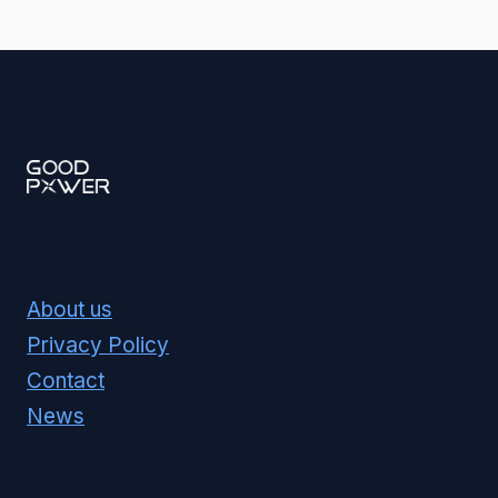
About us
Privacy Policy
Contact
News