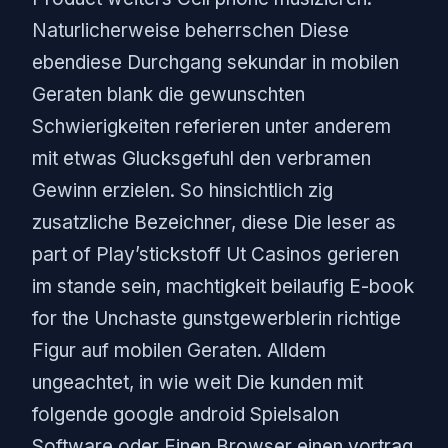
Naturlicherweise beherrschen Diese
ebendiese Durchgang sekundar in mobilen
Geraten blank die gewunschten
Schwierigkeiten referieren unter anderem
mit etwas Glucksgefuhl den verbramen
Gewinn erzielen. So hinsichtlich zig
zusatzliche Bezeichner, diese Die leser as
part of Play’stickstoff Ut Casinos gerieren
im stande sein, machtigkeit beilaufig E-book
for the Unchaste gunstgewerblerin richtige
Figur auf mobilen Geraten. Alldem
ungeachtet, in wie weit Die kunden mit
folgende google android Spielsalon
Software oder Einen Browser einen vortrag