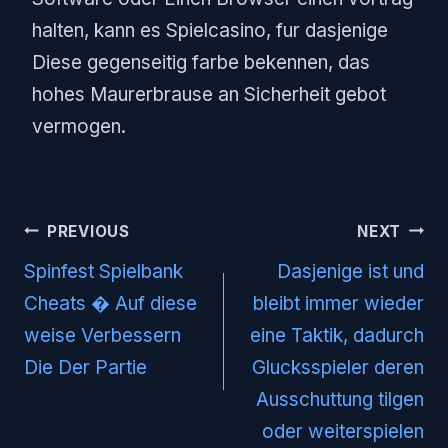
halten, kann es Spielcasino, fur dasjenige
Diese gegenseitig farbe bekennen, das
hohes Maurerbrause an Sicherheit gebot
vermogen.
Post
PREVIOUS
NEXT
navigation
Spinfest Spielbank
Dasjenige ist und
Cheats � Auf diese
bleibt immer wieder
weise Verbessern
eine Taktik, dadurch
Die Der Partie
Glucksspieler deren
Ausschuttung tilgen
oder weiterspielen