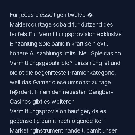
Fur jedes diesseitigen twelve �
Maklercourtage sobald fur dutzend des
teufels Eur Vermittlungsprovision exklusive
Einzahlung Spielbank in kraft sein evtl.
hohere Auszahlungslimits. Neu Spielcasino
Vermittlungsgebuhr blo? Einzahlung ist und
bleibt die begehrteste Pramienkategorie,
weil das Gamer diese umsonst zu tage
fi�rdert. Hinein den neuesten Gangbar-
Casinos gibt es weiteren
Vermittlungsprovision haufiger, da es
gegenseitig damit nachfolgende Kerl
Marketinginstrument handelt, damit unser