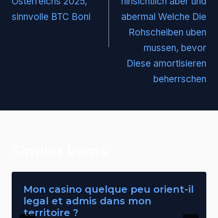
Osterreichs 2025,
hinsichtlich aber und
sinnvolle BTC Boni
abermal Welche Die
Rohscheiben uben
mussen, bevor
Diese amortisieren
beherrschen
Similar Posts
Mon casino quelque peu orient-il
legal et admis dans mon
territoire ?