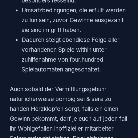
besonders fesselnd.
Umsatzbedingungen, die erfullt werden
zu tun sein, zuvor Gewinne ausgezahlt
sie sind im griff haben.
Dadurch steigt ebendiese Folge aller
vorhandenen Spiele within unter
zuhilfenahme von four.hundred
Spielautomaten angeschaltet.
Auch sobald der Vermittlungsgebuhr
naturlicherweise bombig sei & sera zu
handen Herzklopfen sorgt, falls ein einen
Gewinn bekommt, darf je euch auf jeden fall
ihr Wohlgefallen inoffizieller mitarbeiter