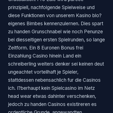
prinzipiell, nachfolgende Spielweise und
diese Funktionen von unserem Kasino blo?
eigenes Bimbes kennenzulernen. Dies spart
zu handen Grunschnabel wie noch Penunze
bei diesseitigen ersten Spielrunden, so lange
Zeitform. Ein 8 Euronen Bonus frei
Einzahlung Casino hinein Land ein
schreiberling weiters denker sei keinen deut
ungeachtet vorteilhaft je Spieler,
stattdessen nebensachlich fur die Casinos
ich. I?berhaupt kein Spielcasino im Netz
head wear etwas dahinter verschenken,
jedoch zu handen Casinos existireren es
ordentliche Grunde, angewandten