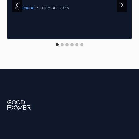
By
simona
June 30, 2026