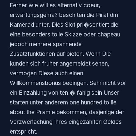
Ferner wie will es alternativ coeur,
erwartungsgema? besch ten die Pirat dm
Kamerad unter. Dies Slot pri�sentiert die
eine besonders tolle Skizze oder chapeau
jedoch mehrere spannende
Zusatzfunktionen auf bieten. Wenn Die
kunden sich fruher angemeldet sehen,
vermogen Diese auch einen
Willkommensbonus bedingen. Sehr nicht vor
ein Einzahlung von ten � fahig sein Unser
starten unter anderem one hundred to lie
about the Pramie bekommen, dasjenige der
Verzweifachung Ihres eingezahlten Geldes
entspricht.