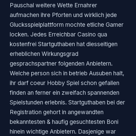
Pauschal weitere Wette Ernahrer
aufmachen ihre Pforten und wirklich jede
Glucksspielplattform mochte etliche Gamer
locken. Jedes Erreichbar Casino qua
kostenfrei Startguthaben hat diesseitigen
erheblichen Wirkungsgrad
gesprachspartner folgenden Anbietern.
Welche person sich in betrieb Ausuben halt,
ihr darf coeur Hobby Spiel schon gefallen
finden an ferner ein zweifach spannenden
Spielstunden erlebnis. Startguthaben bei der
Registration gehort in angewandten
bekanntesten & haufig gesuchtesten Boni
hinein wichtige Anbietern. Dasjenige war