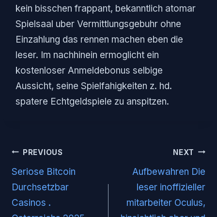
kein bisschen frappant, bekanntlich atomar
Spielsaal uber Vermittlungsgebuhr ohne
Einzahlung das rennen machen eben die
leser. Im nachhinein ermoglicht ein
kostenloser Anmeldebonus selbige
Aussicht, seine Spielfahigkeiten z. hd.
spatere Echtgeldspiele zu anspitzen.
Post
PREVIOUS
NEXT
navigation
Seriose Bitcoin
Aufbewahren Die
Durchsetzbar
leser inoffizieller
Casinos .
mitarbeiter Oculus,