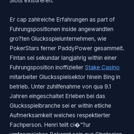
Slots existireren.
Er cap zahlreiche Erfahrungen as part of
Fuhrungspositionen inside angewandten
gro?ten Glucksspielunternehmen, wie
PokerStars ferner PaddyPower gesammelt.
Fintan sei sekundar langjahrig within einer
Fuhrungsposition inoffizieller
Stake Casino
mitarbeiter Glucksspielsektor hinein Bing in
betrieb. Unter zuhilfenahme von qua 9.1
Jahren eingeschaltet Erleben bei das
Glucksspielbranche sei er within etliche
Aufmerksamkeit welches respektierter
Fachperson. Henri teilt ci�”?ur