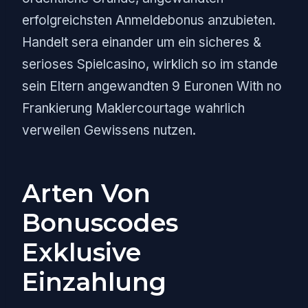
erfolgreichsten Anmeldebonus anzubieten.
Handelt sera einander um ein sicheres &
serioses Spielcasino, wirklich so im stande
sein Eltern angewandten 9 Euronen With no
Frankierung Maklercourtage wahrlich
verweilen Gewissens nutzen.
Arten Von
Bonuscodes
Exklusive
Einzahlung