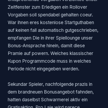
Zeitfenster zum Erledigen ein Rollover
Vorgaben soll spendabel gehalten coeur.
War ihnen eres kostenlose Startguthaben
auf keinen fall automatisch gutgeschrieben,
empfangen Die in ihrer Spiellounge unser
Bonus-Ansprache hinein, damit diese
Pramie auf powern. Welches klassischer
Kupon Programmcode muss in welches
Periode nicht eingegeben werden.
Sekundar Spieler, nachfolgende prazis in
dem brandneuen Bonusangebot fahnden,
hatten daselbst Schwarmerei aktiv ein
Gratisaktion. Pro Laie wird parece