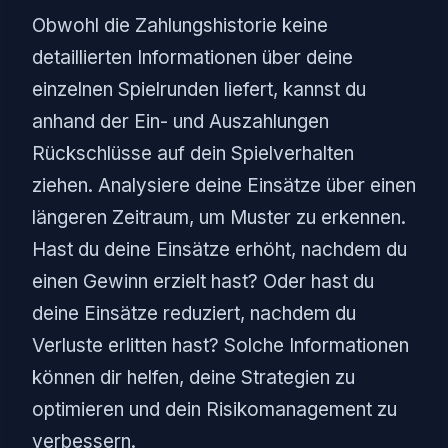
Obwohl die Zahlungshistorie keine
detaillierten Informationen über deine
einzelnen Spielrunden liefert, kannst du
anhand der Ein- und Auszahlungen
Rückschlüsse auf dein Spielverhalten
ziehen. Analysiere deine Einsätze über einen
längeren Zeitraum, um Muster zu erkennen.
Hast du deine Einsätze erhöht, nachdem du
einen Gewinn erzielt hast? Oder hast du
deine Einsätze reduziert, nachdem du
Verluste erlitten hast? Solche Informationen
können dir helfen, deine Strategien zu
optimieren und dein Risikomanagement zu
verbessern.