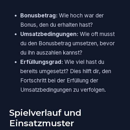
Bonusbetrag:
Wie hoch war der
Bonus, den du erhalten hast?
Umsatzbedingungen:
Wie oft musst
du den Bonusbetrag umsetzen, bevor
du ihn auszahlen kannst?
Erfüllungsgrad:
Wie viel hast du
bereits umgesetzt? Dies hilft dir, den
Fortschritt bei der Erfüllung der
Umsatzbedingungen zu verfolgen.
Spielverlauf und
Einsatzmuster