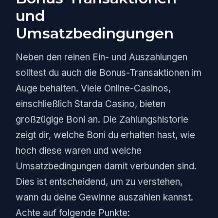
und
Umsatzbedingungen
Neben den reinen Ein- und Auszahlungen
solltest du auch die Bonus-Transaktionen im
Auge behalten. Viele Online-Casinos,
einschließlich Starda Casino, bieten
großzügige Boni an. Die Zahlungshistorie
zeigt dir, welche Boni du erhalten hast, wie
hoch diese waren und welche
Umsatzbedingungen damit verbunden sind.
Dies ist entscheidend, um zu verstehen,
wann du deine Gewinne auszahlen kannst.
Achte auf folgende Punkte: