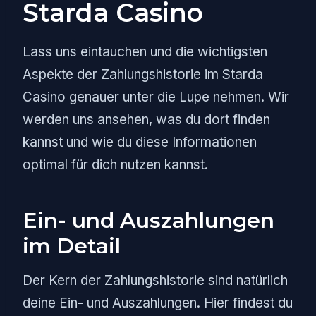
Starda Casino
Lass uns eintauchen und die wichtigsten
Aspekte der Zahlungshistorie im Starda
Casino genauer unter die Lupe nehmen. Wir
werden uns ansehen, was du dort finden
kannst und wie du diese Informationen
optimal für dich nutzen kannst.
Ein- und Auszahlungen
im Detail
Der Kern der Zahlungshistorie sind natürlich
deine Ein- und Auszahlungen. Hier findest du