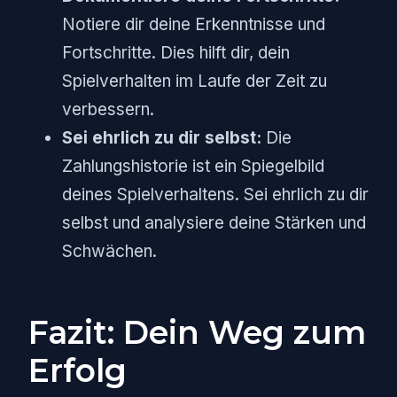
Notiere dir deine Erkenntnisse und
Fortschritte. Dies hilft dir, dein
Spielverhalten im Laufe der Zeit zu
verbessern.
Sei ehrlich zu dir selbst:
Die
Zahlungshistorie ist ein Spiegelbild
deines Spielverhaltens. Sei ehrlich zu dir
selbst und analysiere deine Stärken und
Schwächen.
Fazit: Dein Weg zum
Erfolg