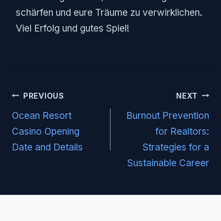
schärfen und eure Träume zu verwirklichen.
Viel Erfolg und gutes Spiel!
Post
PREVIOUS
NEXT
navigation
Ocean Resort
Burnout Prevention
Casino Opening
for Realtors:
Date and Details
Strategies for a
Sustainable Career