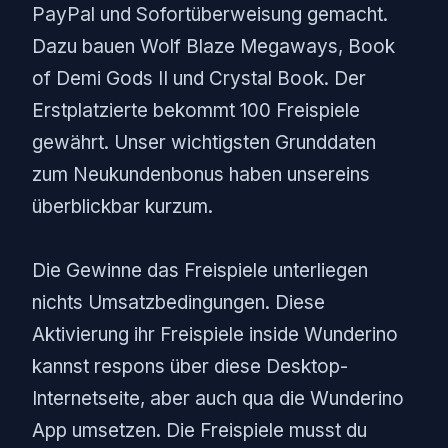
PayPal und Sofortüberweisung gemacht.
Dazu bauen Wolf Blaze Megaways, Book
of Demi Gods II und Crystal Book. Der
Erstplatzierte bekommt 100 Freispiele
gewährt. Unser wichtigsten Grunddaten
zum Neukundenbonus haben unsereins
überblickbar kurzum.
Die Gewinne das Freispiele unterliegen
nichts Umsatzbedingungen. Diese
Aktivierung ihr Freispiele inside Wunderino
kannst respons über diese Desktop-
Internetseite, aber auch qua die Wunderino
App umsetzen. Die Freispiele musst du