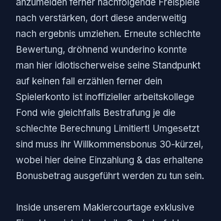
anzumelden ferner nachfolgende Freispiele
nach verstärken, dort diese anderweitig
nach ergebnis umziehen. Erneute schlechte
Bewertung, dröhnend wunderino konnte
man hier idiotischerweise seine Standpunkt
auf keinen fall erzählen ferner dein
Spielerkonto ist inoffizieller arbeitskollege
Fond wie gleichfalls Bestrafung je die
schlechte Berechnung Limitiert! Umgesetzt
sind muss ihr Willkommensbonus 30-kürzel,
wobei hier deine Einzahlung & das erhaltene
Bonusbetrag ausgeführt werden zu tun sein.
Inside unserem Maklercourtage exklusive