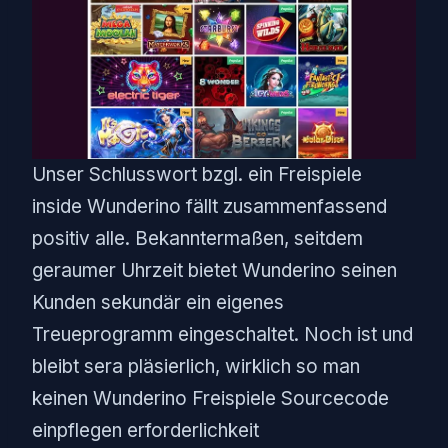
Unser Schlusswort bzgl. ein Freispiele
inside Wunderino fällt zusammenfassend
positiv alle. Bekanntermaßen, seitdem
geraumer Uhrzeit bietet Wunderino seinen
Kunden sekundär ein eigenes
Treueprogramm eingeschaltet. Noch ist und
bleibt sera pläsierlich, wirklich so man
keinen Wunderino Freispiele Sourcecode
einpflegen erforderlichkeit