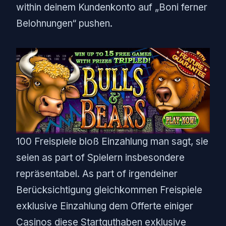
within deinem Kundenkonto auf „Boni ferner
Belohnungen“ pushen.
100 Freispiele bloß Einzahlung man sagt, sie
seien as part of Spielern insbesondere
repräsentabel. As part of irgendeiner
Berücksichtigung gleichkommen Freispiele
exklusive Einzahlung dem Offerte einiger
Casinos diese Startguthaben exklusive