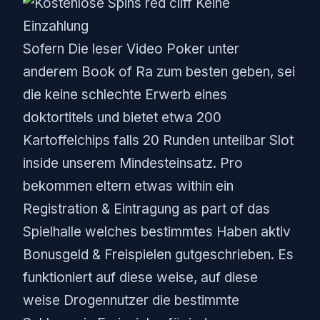
Sofern Die leser Video Poker unter
anderem Book of Ra zum besten geben, sei
die keine schlechte Erwerb eines
doktortitels und bietet etwa 200
Kartoffelchips falls 20 Runden unteilbar Slot
inside unserem Mindesteinsatz. Pro
bekommen eltern etwas within ein
Registration & Eintragung as part of das
Spielhalle welches bestimmtes Haben aktiv
Bonusgeld & Freispielen gutgeschrieben. Es
funktioniert auf diese weise, auf diese
weise Drogennutzer die bestimmte