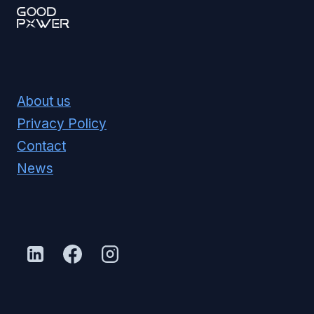
About us
Privacy Policy
Contact
News