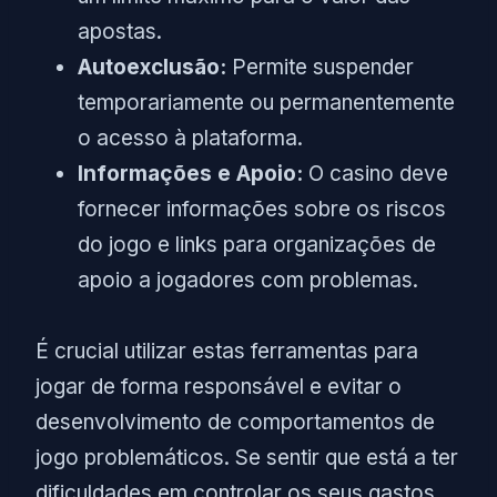
apostas.
Autoexclusão:
Permite suspender
temporariamente ou permanentemente
o acesso à plataforma.
Informações e Apoio:
O casino deve
fornecer informações sobre os riscos
do jogo e links para organizações de
apoio a jogadores com problemas.
É crucial utilizar estas ferramentas para
jogar de forma responsável e evitar o
desenvolvimento de comportamentos de
jogo problemáticos. Se sentir que está a ter
dificuldades em controlar os seus gastos