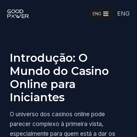
Skip
ENG
to
ENG
content
Introdução: O
Mundo do Casino
Online para
Iniciantes
O universo dos casinos online pode
parecer complexo à primeira vista,
especialmente para quem está a dar os