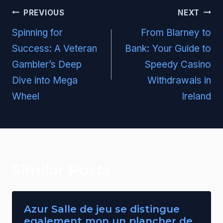
Post
PREVIOUS
NEXT
navigation
Spinning for
From Blarney to
Success: A Veteran
Bank: Your Guide to
Gambler’s Deep
Speedy Casino
Dive into Mega
Withdrawals in
Wheel
Ireland
Similar Posts
Azur Salle de jeu se distingue
egalement mon un plancher de