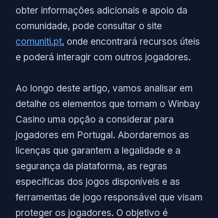
obter informações adicionais e apoio da
comunidade, pode consultar o site
comuniti.pt
, onde encontrará recursos úteis
e poderá interagir com outros jogadores.
Ao longo deste artigo, vamos analisar em
detalhe os elementos que tornam o Winbay
Casino uma opção a considerar para
jogadores em Portugal. Abordaremos as
licenças que garantem a legalidade e a
segurança da plataforma, as regras
específicas dos jogos disponíveis e as
ferramentas de jogo responsável que visam
proteger os jogadores. O objetivo é