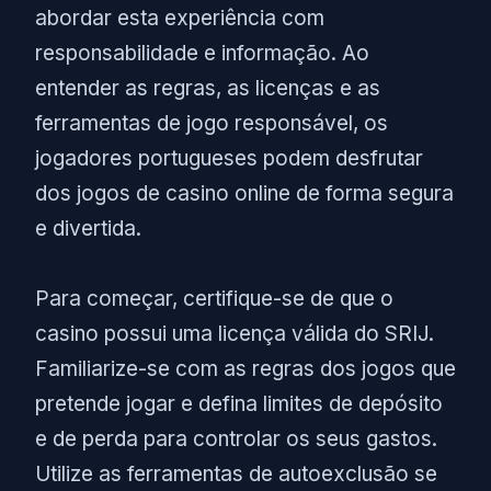
abordar esta experiência com
responsabilidade e informação. Ao
entender as regras, as licenças e as
ferramentas de jogo responsável, os
jogadores portugueses podem desfrutar
dos jogos de casino online de forma segura
e divertida.
Para começar, certifique-se de que o
casino possui uma licença válida do SRIJ.
Familiarize-se com as regras dos jogos que
pretende jogar e defina limites de depósito
e de perda para controlar os seus gastos.
Utilize as ferramentas de autoexclusão se