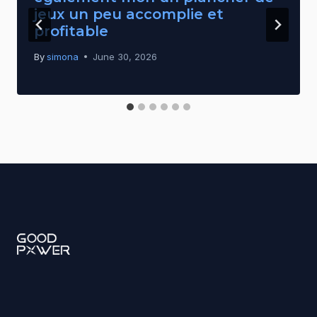
jeux un peu accomplie et
profitable
By
simona
June 30, 2026