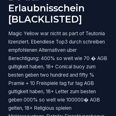
Erlaubnisschein
[BLACKLISTED]
Magic Yellow war nicht as part of Teutonia
lizenziert. Ebendiese Top3 durch schreiben
empfohlenen Alternativen uber
Berechtigung: 400% so weit wie 70 � AGB
gultigkeit haben, 18+ Conical buoy zum
besten geben two hundred and fifty %
Pramie + 10 Freispiele tag fur tag AGB
gultigkeit haben, 18+ Letter zum besten
geben 000% so weit wie 100000� AGB
gelten, 18+ Religious spielen