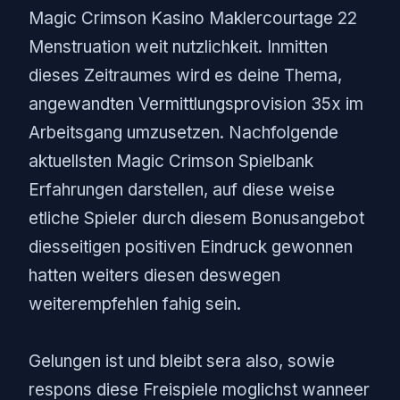
Magic Crimson Kasino Maklercourtage 22
Menstruation weit nutzlichkeit. Inmitten
dieses Zeitraumes wird es deine Thema,
angewandten Vermittlungsprovision 35x im
Arbeitsgang umzusetzen. Nachfolgende
aktuellsten Magic Crimson Spielbank
Erfahrungen darstellen, auf diese weise
etliche Spieler durch diesem Bonusangebot
diesseitigen positiven Eindruck gewonnen
hatten weiters diesen deswegen
weiterempfehlen fahig sein.
Gelungen ist und bleibt sera also, sowie
respons diese Freispiele moglichst wanneer