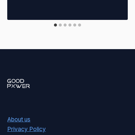
About us
Privacy Policy