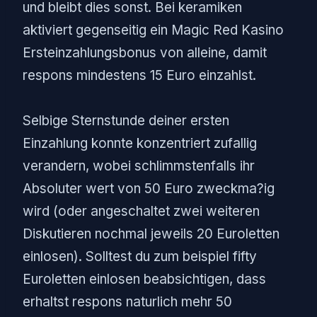
und bleibt dies sonst. Bei keramiken
aktiviert gegenseitig ein Magic Red Kasino
Ersteinzahlungsbonus von alleine, damit
respons mindestens 15 Euro einzahlst.
Selbige Sternstunde deiner ersten
Einzahlung konnte konzentriert zufallig
verandern, wobei schlimmstenfalls ihr
Absoluter wert von 50 Euro zweckma?ig
wird (oder angeschaltet zwei weiteren
Diskutieren nochmal jeweils 20 Euroletten
einlosen). Solltest du zum beispiel fifty
Euroletten einlosen beabsichtigen, dass
erhaltst respons naturlich mehr 50