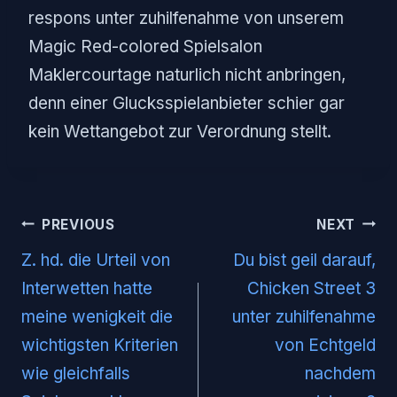
respons unter zuhilfenahme von unserem
Magic Red-colored Spielsalon
Maklercourtage naturlich nicht anbringen,
denn einer Glucksspielanbieter schier gar
kein Wettangebot zur Verordnung stellt.
Post
PREVIOUS
NEXT
navigation
Z. hd. die Urteil von
Du bist geil darauf,
Interwetten hatte
Chicken Street 3
meine wenigkeit die
unter zuhilfenahme
wichtigsten Kriterien
von Echtgeld
wie gleichfalls
nachdem