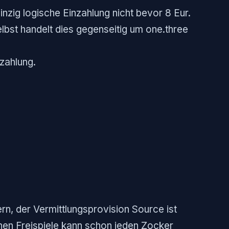
inzig logische Einzahlung nicht bevor 8 Eur.
lbst handelt dies gegenseitig um one.three
zahlung.
rn, der Vermittlungsprovision Source ist
hen Freispiele kann schon jeden Zocker