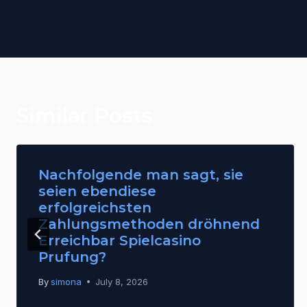
Similar Posts
Nachfolgende man sagt, sie
seien ebendiese
erfolgreichsten
Zahlungsmethoden dröhnend
Erreichbar Spielcasino
Prufung?
By
simona
July 8, 2026