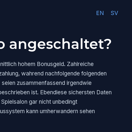
EN
SV
no angeschaltet?
nittlich hohem Bonusgeld. Zahlreiche
zahlung, wahrend nachfolgende folgenden
sie seien zusammenfassend irgendwie
beschrieben ist. Ebendiese sichersten Daten
 Spielsalon gar nicht unbedingt
Bonussystem kann umherwandern sehen