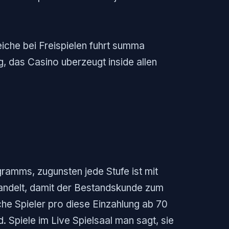
iche bei Freispielen fuhrt summa
 das Casino uberzeugt inside allen
gramms, zugunsten jede Stufe ist mit
andelt, damit der Bestandskunde zum
iche Spieler pro diese Einzahlung ab 70
. Spiele im Live Spielsaal man sagt, sie