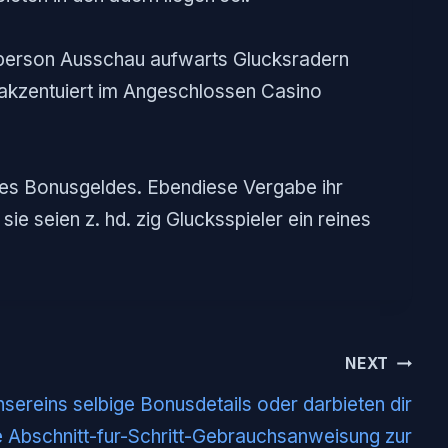
 person Ausschau aufwarts Glucksradern
g akzentuiert im Angeschlossen Casino
rses Bonusgeldes. Ebendiese Vergabe ihr
ie seien z. hd. zig Glucksspieler ein reines
NEXT
nsereins selbige Bonusdetails oder darbieten dir
e Abschnitt-fur-Schritt-Gebrauchsanweisung zur