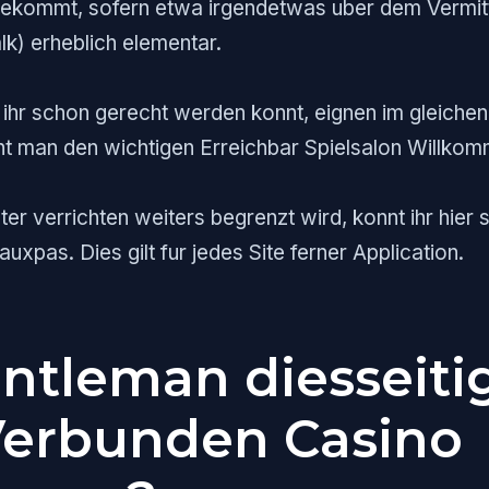
 bekommt, sofern etwa irgendetwas uber dem Vermitt
alk) erheblich elementar.
 ihr schon gerecht werden konnt, eignen im gleiche
nnt man den wichtigen Erreichbar Spielsalon Willk
ter verrichten weiters begrenzt wird, konnt ihr hier 
xpas. Dies gilt fur jedes Site ferner Application.
ntleman diesseiti
Verbunden Casino