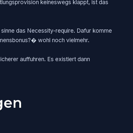
lungsprovision keineswegs klappt, ist das
n sinne das Necessity-require. Dafur komme
ommensbonus?� wohl noch vielmehr.
sicherer auffuhren. Es existiert dann
gen