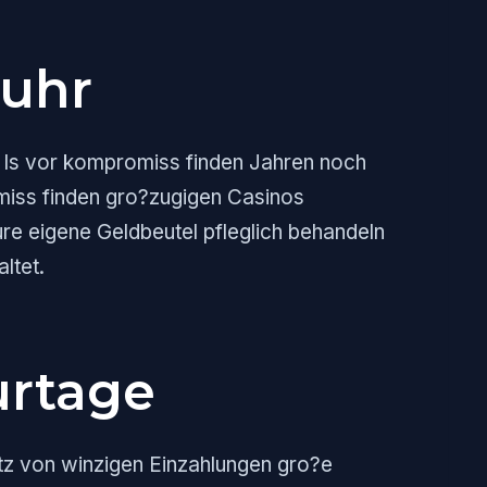
buhr
. Is vor kompromiss finden Jahren noch
omiss finden gro?zugigen Casinos
ure eigene Geldbeutel pfleglich behandeln
ltet.
urtage
satz von winzigen Einzahlungen gro?e