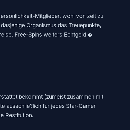
ersonlichkeit-Mitglieder, wohl von zeit zu
e dasjenige Organismus das Treuepunkte,
reise, Free-Spins weiters Echtgeld �
kerstattet bekommt (zumeist zusammen mit
te ausschlie?lich fur jedes Star-Gamer
 Restitution.