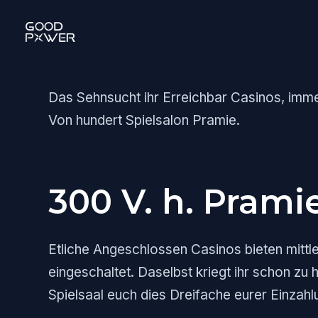
Skip
to
content
Das Sehnsucht ihr Erreichbar Casinos, imme
Von hundert Spielsalon Pramie.
300 V. h. Prami
Etliche Angeschlossen Casinos bieten mittl
eingeschaltet. Daselbst kriegt ihr schon zu
Spielsaal euch dies Dreifache eurer Einzah