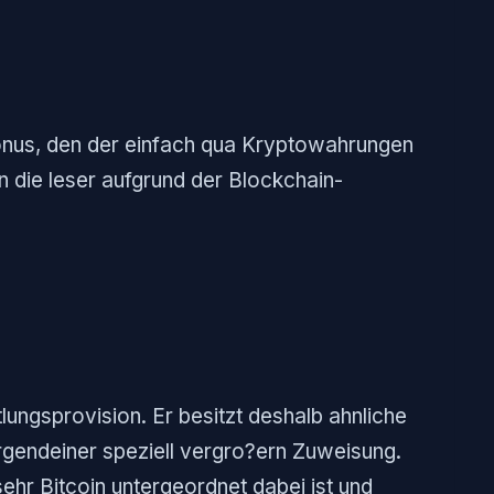
bonus, den der einfach qua Kryptowahrungen
 die leser aufgrund der Blockchain-
lungsprovision. Er besitzt deshalb ahnliche
rgendeiner speziell vergro?ern Zuweisung.
ehr Bitcoin untergeordnet dabei ist und