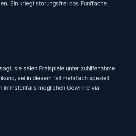
. Ein kriegt storungsfrei das Funffache
agt, sie seien Freispiele unter zuhilfenahme
ung, sei in diesem fall mehrfach speziell
hlimmstenfalls moglichen Gewinne via