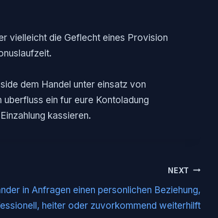
 vielleicht die Geflecht eines Provision
onuslaufzeit.
nside dem Handel unter einsatz von
m uberfluss ein fur eure Kontoladung
g Einzahlung kassieren.
NEXT
nder in Anfragen einen personlichen Beziehung,
fessionell, heiter oder zuvorkommend weiterhilft