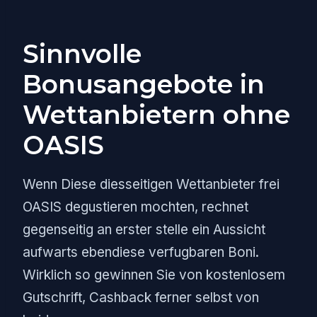
Sinnvolle
Bonusangebote in
Wettanbietern ohne
OASIS
Wenn Diese diesseitigen Wettanbieter frei
OASIS degustieren mochten, rechnet
gegenseitig an erster stelle ein Aussicht
aufwarts ebendiese verfugbaren Boni.
Wirklich so gewinnen Sie von kostenlosem
Gutschrift, Cashback ferner selbst von