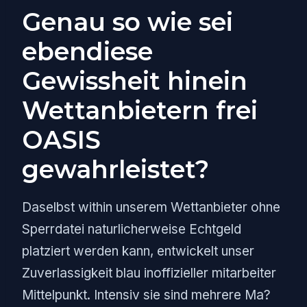
Genau so wie sei
ebendiese
Gewissheit hinein
Wettanbietern frei
OASIS
gewahrleistet?
Daselbst within unserem Wettanbieter ohne
Sperrdatei naturlicherweise Echtgeld
platziert werden kann, entwickelt unser
Zuverlassigkeit blau inoffizieller mitarbeiter
Mittelpunkt. Intensiv sie sind mehrere Ma?