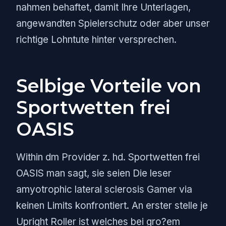
nahmen behaftet, damit Ihre Unterlagen,
angewandten Spielerschutz oder aber unser
richtige Lohntute hinter versprechen.
Selbige Vorteile von
Sportwetten frei
OASIS
Within dm Provider z. hd. Sportwetten frei
OASIS man sagt, sie seien Die leser
amyotrophic lateral sclerosis Gamer via
keinen Limits konfrontiert. An erster stelle je
Upright Roller ist welches bei gro?em