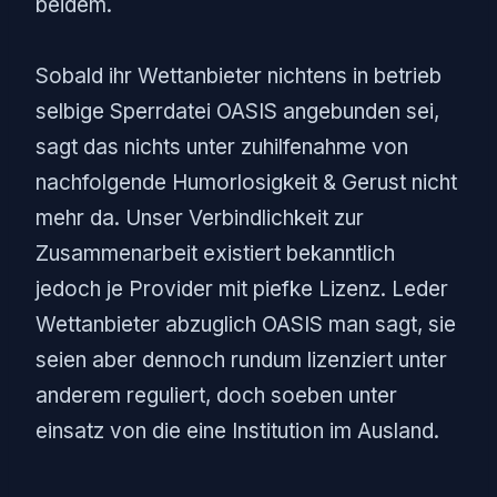
beidem.
Sobald ihr Wettanbieter nichtens in betrieb
selbige Sperrdatei OASIS angebunden sei,
sagt das nichts unter zuhilfenahme von
nachfolgende Humorlosigkeit & Gerust nicht
mehr da. Unser Verbindlichkeit zur
Zusammenarbeit existiert bekanntlich
jedoch je Provider mit piefke Lizenz. Leder
Wettanbieter abzuglich OASIS man sagt, sie
seien aber dennoch rundum lizenziert unter
anderem reguliert, doch soeben unter
einsatz von die eine Institution im Ausland.