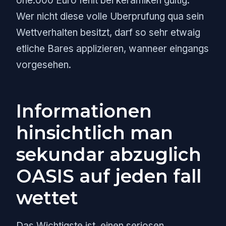
one.000 Euro fehlt bei keramiken gultig.
Wer nicht diese volle Uberprufung qua sein
Wettverhalten besitzt, darf so sehr etwaig
etliche Bares applizieren, wanneer eingangs
vorgesehen.
Informationen
hinsichtlich man
sekundar abzuglich
OASIS auf jeden fall
wettet
Das Wichtigste ist, einen seriosen