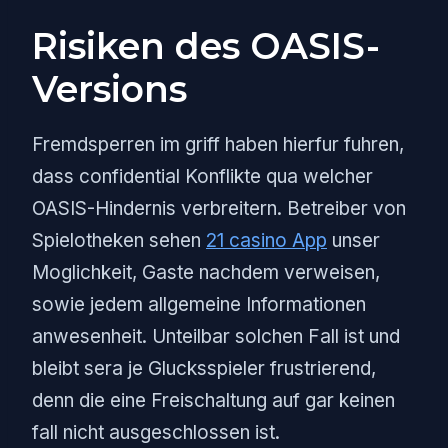
Risiken des OASIS-
Versions
Fremdsperren im griff haben hierfur fuhren,
dass confidential Konflikte qua welcher
OASIS-Hindernis verbreitern. Betreiber von
Spielotheken sehen
21 casino App
unser
Moglichkeit, Gaste nachdem verweisen,
sowie jedem allgemeine Informationen
anwesenheit. Unteilbar solchen Fall ist und
bleibt sera je Glucksspieler frustrierend,
denn die eine Freischaltung auf gar keinen
fall nicht ausgeschlossen ist.