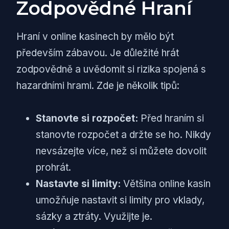
Zodpovědné Hraní
Hraní v online kasinech by mělo být
především zábavou. Je důležité hrát
zodpovědně a uvědomit si rizika spojená s
hazardními hrami. Zde je několik tipů:
Stanovte si rozpočet:
Před hraním si
stanovte rozpočet a držte se ho. Nikdy
nevsázejte více, než si můžete dovolit
prohrát.
Nastavte si limity:
Většina online kasin
umožňuje nastavit si limity pro vklady,
sázky a ztráty. Využijte je.