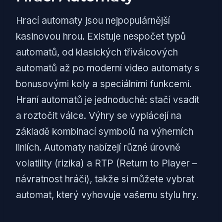
Hrací automaty jsou nejpopulárnější
kasinovou hrou. Existuje nespočet typů
automatů, od klasických tříválcových
automatů až po moderní video automaty s
bonusovými koly a speciálními funkcemi.
Hraní automatů je jednoduché: stačí vsadit
a roztočit válce. Výhry se vyplácejí na
základě kombinací symbolů na výherních
liniích. Automaty nabízejí různé úrovně
volatility (rizika) a RTP (Return to Player –
návratnost hráči), takže si můžete vybrat
automat, který vyhovuje vašemu stylu hry.