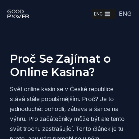
Skip
ENG
to
ENG
content
Proč Se Zajímat o
Online Kasina?
Svět online kasin se v České republice
stává stále populárnějším. Proč? Je to
jednoduché: pohodlí, zábava a šance na
výhru. Pro začátečníky může být ale tento
svět trochu zastrašující. Tento článek je tu
proto, aby vám pomohl se v něm