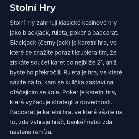
Stolní Hry
Stolní hry zahrnují klasické kasinové hry
jako blackjack, ruleta, poker a baccarat.
Blackjack (černý jack) je karetní hra, ve
které se snažíte porazit krupiéra tím, že
získáte součet karet co nejblíže 21, aniž
byste ho překročili. Ruleta je hra, ve které
sázíte na to, kam se kulička zastaví na
otáčejícím se kole. Poker je karetní hra,
která vyžaduje strategii a dovednosti.
Baccarat je karetní hra, ve které sázíte na
to, zda vyhraje hráč, bankéř nebo zda
nastane remíza.