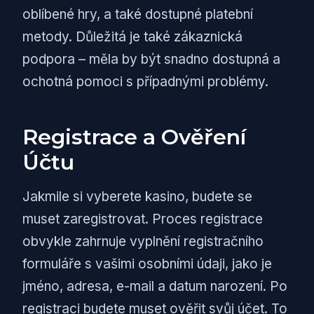
oblíbené hry, a také dostupné platební
metody. Důležitá je také zákaznická
podpora – měla by být snadno dostupná a
ochotná pomoci s případnými problémy.
Registrace a Ověření
Účtu
Jakmile si vyberete kasino, budete se
muset zaregistrovat. Proces registrace
obvykle zahrnuje vyplnění registračního
formuláře s vašimi osobními údaji, jako je
jméno, adresa, e-mail a datum narození. Po
registraci budete muset ověřit svůj účet. To