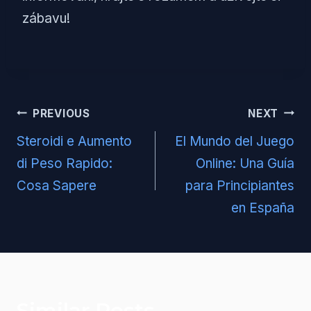
zábavu!
Post
PREVIOUS
NEXT
navigation
Steroidi e Aumento
El Mundo del Juego
di Peso Rapido:
Online: Una Guía
Cosa Sapere
para Principiantes
en España
Similar Posts