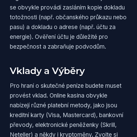
se obvykle provádí zasláním kopie dokladu
totožnosti (např. občanského průkazu nebo
pasu) a dokladu o adrese (např. účtu za
energie). Ověření účtu je důležité pro
bezpečnost a zabraňuje podvodům.
Vklady a Výběry
Pro hraní o skutečné peníze budete muset
provést vklad. Online kasina obvykle
nabízejí různé platební metody, jako jsou
kreditní karty (Visa, Mastercard), bankovní
převody, elektronické peněženky (Skrill,
Neteller) a někdy i kryptoměny. Zvolte si