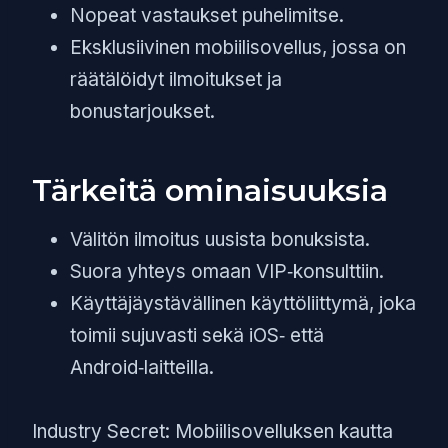
Nopeat vastaukset puhelimitse.
Eksklusiivinen mobiilisovellus, jossa on
räätälöidyt ilmoitukset ja
bonustarjoukset.
Tärkeitä ominaisuuksia
Välitön ilmoitus uusista bonuksista.
Suora yhteys omaan VIP‑konsulttiin.
Käyttäjäystävällinen käyttöliittymä, joka
toimii sujuvasti sekä iOS‑ että
Android‑laitteilla.
Industry Secret: Mobiilisovelluksen kautta