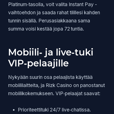
Platinum‑tasolla, voit valita Instant Pay -
vaihtoehdon ja saada rahat tilillesi kahden
tunnin sisällä. Perusasiakkaana sama
summa voisi kestää jopa 72 tuntia.
Mobiili‑ ja live‑tuki
VIP‑pelaajille
Nykyään suurin osa pelaajista käyttää
mobiililaitteita, ja Rizk Casino on panostanut
mobiilikokemukseen. VIP‑pelaajat saavat:
Prioriteettituki 24/7 live‑chatissa.