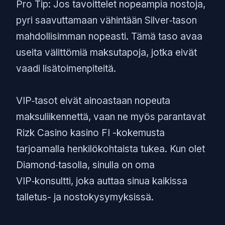
Pro Tip: Jos tavoittelet nopeampia nostoja,
pyri saavuttamaan vähintään Silver‑tason
mahdollisimman nopeasti. Tämä taso avaa
useita välittömiä maksutapoja, jotka eivät
vaadi lisätoimenpiteitä.
VIP‑tasot eivät ainoastaan nopeuta
maksuliikennettä, vaan ne myös parantavat
Rizk Casino kasino FI -kokemusta
tarjoamalla henkilökohtaista tukea. Kun olet
Diamond‑tasolla, sinulla on oma
VIP‑konsultti, joka auttaa sinua kaikissa
talletus- ja nostokysymyksissä.