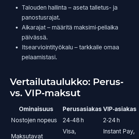
Talouden hallinta – aseta talletus- ja
panostusrajat.
Aikarajat – määritä maksimi‑peliaika
päivässä.
Itsearviointityökalu – tarkkaile omaa
pelaamistasi.
Vertailutaulukko: Perus‑
vs. VIP‑maksut
Ominaisuus
Perusasiakas
VIP‑asiakas
Nostojen nopeus
24‑48 h
2‑24 h
Visa,
Instant Pay,
Maksutavat