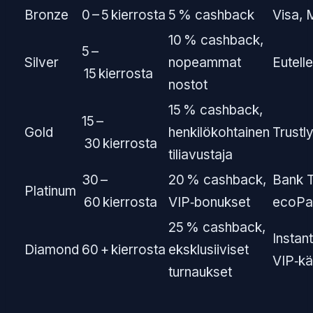
Bronze
0 – 5 kierrosta
5 % cashback
Visa, 
10 % cashback,
5 –
Silver
nopeammat
Euteller
15 kierrosta
nostot
15 % cashback,
15 –
Gold
henkilökohtainen
Trustly
30 kierrosta
tiliavustaja
30 –
20 % cashback,
Bank T
Platinum
60 kierrosta
VIP‑bonukset
ecoPa
25 % cashback,
Instan
Diamond
60 + kierrosta
eksklusiiviset
VIP‑kä
turnaukset