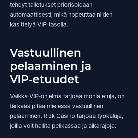
tehdyt talletukset priorisoidaan
automaattisesti, mikä nopeuttaa niiden
käsittelyä VIP‑tasolla.
Vastuullinen
pelaaminen ja
VIP‑etuudet
Vaikka VIP‑ohjelma tarjoaa monia etuja, on
tärkeää pitää mielessä vastuullinen
pelaaminen. Rizk Casino tarjoaa työkaluja,
joilla voit hallita pelikassaa ja aikarajoja: