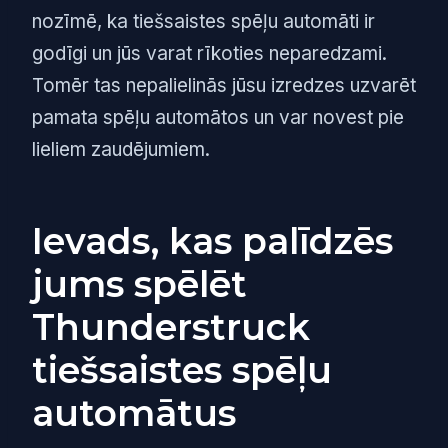
nozīmē, ka tiešsaistes spēļu automāti ir
godīgi un jūs varat rīkoties neparedzami.
Tomēr tas nepalielinās jūsu izredzes uzvarēt
pamata spēļu automātos un var novest pie
lieliem zaudējumiem.
Ievads, kas palīdzēs
jums spēlēt
Thunderstruck
tiešsaistes spēļu
automātus