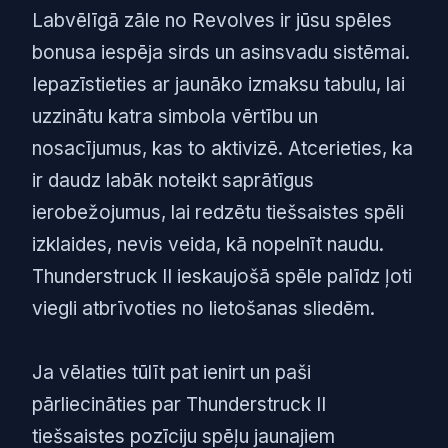
Labvēlīgā zāle no Revolves ir jūsu spēles
bonusa iespēja sirds un asinsvadu sistēmai.
Iepazīstieties ar jaunāko izmaksu tabulu, lai
uzzinātu katra simbola vērtību un
nosacījumus, kas to aktivizē. Atcerieties, ka
ir daudz labāk noteikt saprātīgus
ierobežojumus, lai redzētu tiešsaistes spēli
izklaides, nevis veida, kā nopelnīt naudu.
Thunderstruck II ieskaujošā spēle palīdz ļoti
viegli atbrīvoties no lietošanas sliedēm.
Ja vēlaties tūlīt pat ienirt un paši
pārliecināties par Thunderstruck II
tiešsaistes pozīciju spēļu jaunajiem