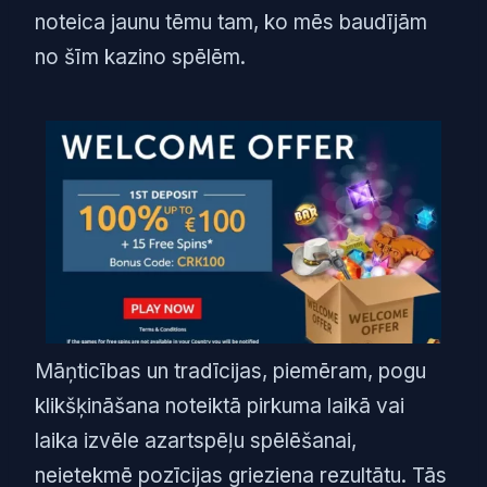
noteica jaunu tēmu tam, ko mēs baudījām
no šīm kazino spēlēm.
Māņticības un tradīcijas, piemēram, pogu
klikšķināšana noteiktā pirkuma laikā vai
laika izvēle azartspēļu spēlēšanai,
neietekmē pozīcijas grieziena rezultātu. Tās