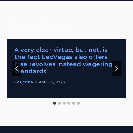
Similar Posts
A very clear virtue, but not, is
the fact LeoVegas also offers
free revolves instead wagering
standards
By
simona
April 25, 2026