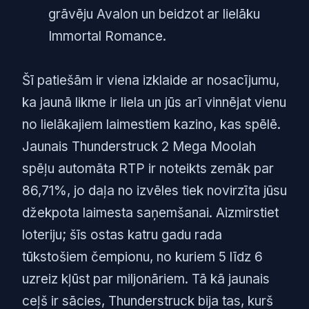
grāvēju Avalon un beidzot ar lielāku
Immortal Romance.
Šī patiešām ir viena izklaide ar nosacījumu,
ka jaunā likme ir liela un jūs arī vinnējat vienu
no lielākajiem laimestiem kazino, kas spēlē.
Jaunais Thunderstruck 2 Mega Moolah
spēļu automāta RTP ir noteikts zemāk par
86,71%, jo daļa no izvēles tiek novirzīta jūsu
džekpota laimesta saņemšanai. Aizmirstiet
loteriju; šīs ostas katru gadu rada
tūkstošiem čempionu, no kuriem 5 līdz 6
uzreiz kļūst par miljonāriem. Tā kā jaunais
ceļš ir sācies, Thunderstruck bija tas, kurš