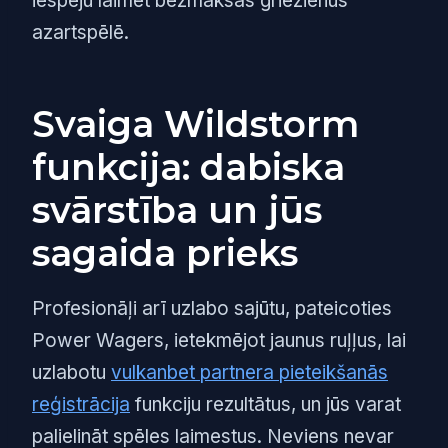
iespēju laimēt bezmaksas griezienus
azartspēlē.
Svaiga Wildstorm
funkcija: dabiska
svārstība un jūs
sagaida prieks
Profesionāļi arī uzlabo sajūtu, pateicoties
Power Wagers, ietekmējot jaunus ruļļus, lai
uzlabotu
vulkanbet partnera pieteikšanās
reģistrācija
funkciju rezultātus, un jūs varat
palielināt spēles laimestus. Neviens nevar