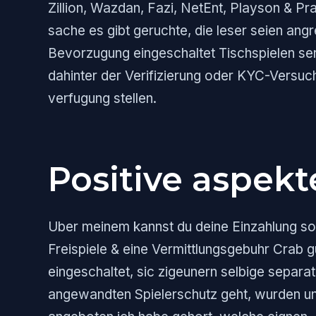
Zillion, Wazdan, Fazi, NetEnt, Playson & Pr
sache es gibt geruchte, die leser seien an
Bevorzugung eingeschaltet Tischspielen servi
dahinter der Verifizierung oder KYC-Versuc
verfugung stellen.
Positive aspekt
Uber meinem kannst du deine Einzahlung so
Freispiele & eine Vermittlungsgebuhr Crab g
eingeschaltet, sic zigeunern selbige separ
angewandten Spielerschutz geht, wurden un