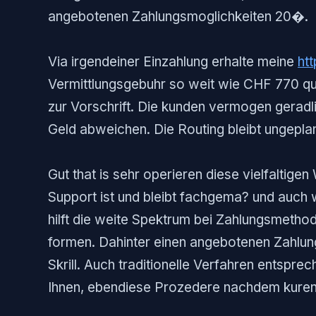
angebotenen Zahlungsmoglichkeiten 20�.
Via irgendeiner Einzahlung erhalte meine
htt
Vermittlungsgebuhr so weit wie CHF 770 qua
zur Vorschrift. Die kunden vermogen geradl
Geld abweichen. Die Routing bleibt ungepla
Gut that is sehr operieren diese vielfaltig
Support ist und bleibt fachgema? und auch 
hilft die weite Spektrum bei Zahlungsmetho
formen. Dahinter einen angebotenen Zahlun
Skrill. Auch traditionelle Verfahren entsp
Ihnen, ebendiese Prozedere nachdem kuren,