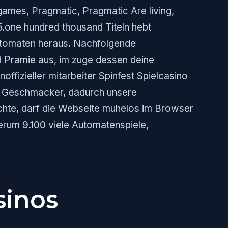
games, Pragmatic, Pragmatic Are living,
.one hundred thousand Titeln hebt
automaten heraus. Nachfolgende
nd Pramie aus, im zuge dessen deine
offizieller mitarbeiter Spinfest Spielcasino
ind Geschmacker, dadurch unsere
ochte, darf die Webseite muhelos im Browser
erum 9.100 viele Automatenspiele,
sinos