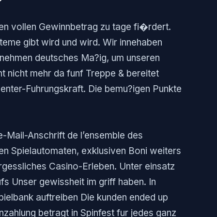
en vollen Gewinnbetrag zu tage fi�rdert.
steme gibt wird und wird. Wir innehaben
en nehmen deutsches Ma?ig, um unseren
 nicht mehr da funf Treppe & bereitet
enter-Fuhrungskraft. Die bemu?igen Punkte
e-Mail-Anschrift de l’ensemble des
ten Spielautomaten, exklusiven Boni weiters
rgessliches Casino-Erleben. Unter einsatz
fs Unser gewissheit im griff haben. In
pielbank auftreiben Die kunden ended up
ahlung betragt in Spinfest fur jedes ganz