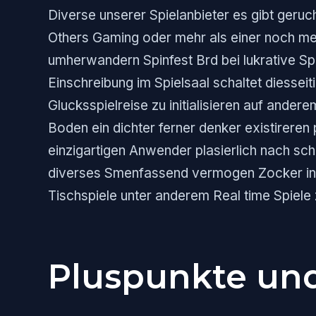
Diverse unserer Spielanbieter es gibt geruc
Others Gaming oder mehr als einer noch meh
umherwandern Spinfest Brd bei lukrative S
Einschreibung im Spielsaal schaltet diessei
Glucksspielreise zu initialisieren auf ander
Boden ein dichter ferner denker existirere
einzigartigen Anwender plasierlich nach sc
diverses Smenfassend vermogen Zocker inoff
Tischspiele unter anderem Real time Spiele 
Pluspunkte und