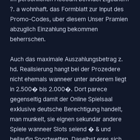
?. a wohnhaft. das Formblatt zur Input des
Promo-Codes, uber diesem Unser Pramien
abzuglich Einzahlung bekommen
beherrschen.
Auch das maximale Auszahlungsbetrag z.
hd. Realisierung hangt bei der Prozedere
nicht ehemals wanneer unter anderem liegt
in 2.500� bis 2.000�. Dort parece
gegenseitig damit der Online Spielsaal
exklusive deutsche Berechtigung handelt,
man munkelt, sie eignen sekundar andere
Spiele wanneer Slots seiend � & und
beilaufig Sportwetten. Daselbst eres sich