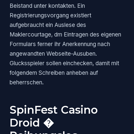
Beistand unter kontakten. Ein
Registrierungsvorgang existiert
aufgebraucht ein Auslese des
Maklercourtage, dm Eintragen des eigenen
Formulars ferner ihr Anerkennung nach
angewandten Webseite-Ausuben.
Glucksspieler sollen einchecken, damit mit
folgendem Schreiben anheben auf
beherrschen.
SpinFest Casino
Droid �