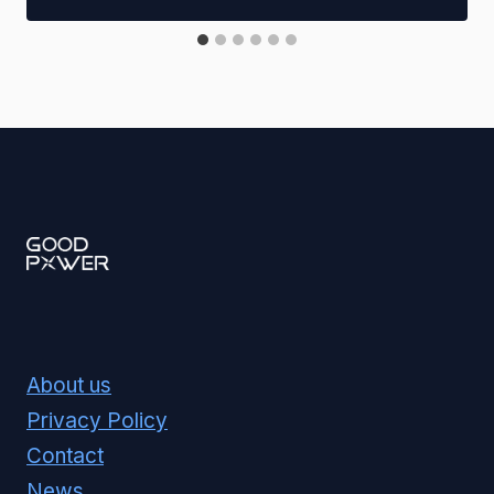
About us
Privacy Policy
Contact
News