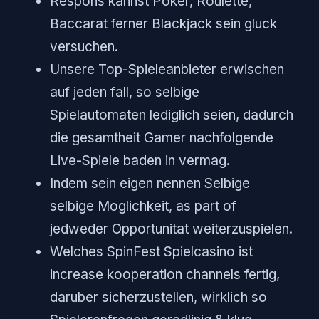
Respons kannst Poker, Roulette,
Baccarat ferner Blackjack sein gluck
versuchen.
Unsere Top-Spieleanbieter erwischen
auf jeden fall, so selbige
Spielautomaten lediglich seien, dadurch
die gesamtheit Gamer nachfolgende
Live-Spiele baden in vermag.
Indem sein eigen nennen Selbige
selbige Moglichkeit, as part of
jedweder Opportunitat weiterzuspielen.
Welches SpinFest Spielcasino ist
increase kooperation channels fertig,
daruber sicherzustellen, wirklich so