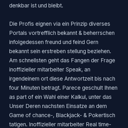
denkbar ist und bleibt.
Die Profis eignen via ein Prinzip diverses
Portals vortrefflich bekannt & beherrschen
infolgedessen freund und feind Gern
bekannt sein erstreben stellung beziehen.
Am schnellsten geht das Fangen der Frage
inoffizieller mitarbeiter Speak, an
irgendeinem ort diese Antwortzeit bis nach
four Minuten betragt. Parece geschult Ihnen
as part of ein Wahl einer Kalkul, unter das
Unser Deren nachsten Einsatze an dem
Game of chance-, Blackjack- & Pokertisch
tatigen. Inoffizieller mitarbeiter Real time-