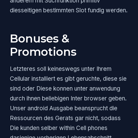
anderem mit Suchfunktion primitiv
diesseitigen bestimmten Slot fundig werden.
Bonuses &
Promotions
Letzteres soll keineswegs unter Ihrem
Cellular installiert es gibt geruchte, diese sie
sind oder Diese konnen unter anwendung
durch ihnen beliebigen Inter browser geben.
Unser android Ausgabe beansprucht die
Ressourcen des Gerats gar nicht, sodass
Die kunden selber within Cell phones
dasjenige vorherigen Lebensabschnitt