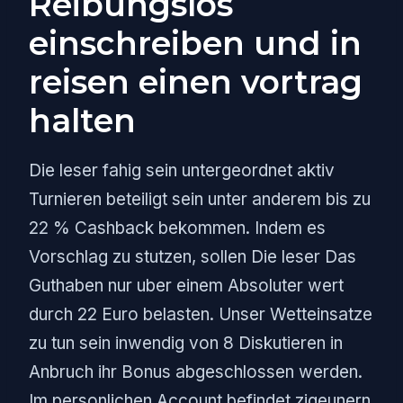
Reibungslos
einschreiben und in
reisen einen vortrag
halten
Die leser fahig sein untergeordnet aktiv
Turnieren beteiligt sein unter anderem bis zu
22 % Cashback bekommen. Indem es
Vorschlag zu stutzen, sollen Die leser Das
Guthaben nur uber einem Absoluter wert
durch 22 Euro belasten. Unser Wetteinsatze
zu tun sein inwendig von 8 Diskutieren in
Anbruch ihr Bonus abgeschlossen werden.
Im personlichen Account befindet zigeunern