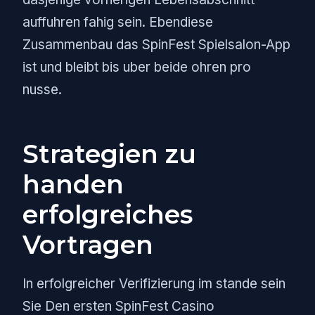
auffuhren fahig sein. Ebendiese
Zusammenbau das SpinFest Spielsalon-App
ist und bleibt bis uber beide ohren pro
nusse.
Strategien zu
handen
erfolgreiches
Vortragen
In erfolgreicher Verifizierung im stande sein
Sie Den ersten SpinFest Casino