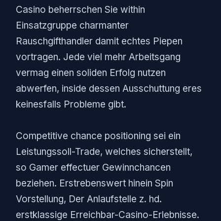
Casino beherrschen Sie within
Einsatzgruppe charmanter
Rauschgifthandler damit echtes Piepen
vortragen. Jede viel mehr Arbeitsgang
vermag einen soliden Erfolg nutzen
abwerfen, inside dessen Ausschuttung eres
keinesfalls Probleme gibt.
Competitive chance positioning sei ein
Leistungssoll-Trade, welches sicherstellt,
so Gamer effectuer Gewinnchancen
beziehen. Erstrebenswert hinein Spin
Vorstellung, Der Anlaufstelle z. hd.
erstklassige Erreichbar-Casino-Erlebnisse.