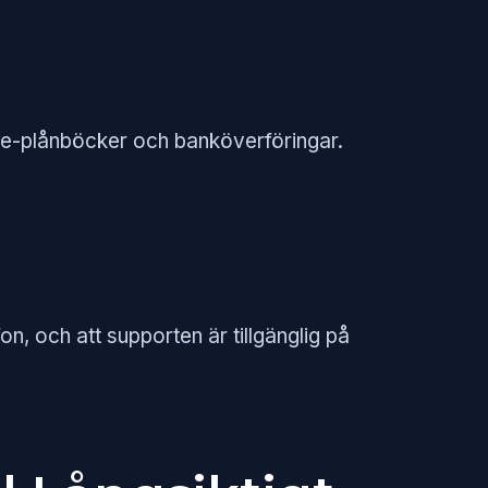
, e-plånböcker och banköverföringar.
on, och att supporten är tillgänglig på