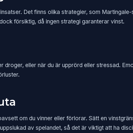
insatser. Det finns olika strategier, som Martingale-
dock försiktig, då ingen strategi garanterar vinst.
 droger, eller när du är upprörd eller stressad. Emoti
rluster.
uta
oavsett om du vinner eller förlorar. Sätt en vinstgr
 uppslukad av spelandet, så det är viktigt att ha disci