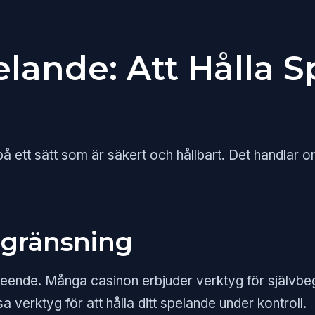
elande: Att Hålla 
å ett sätt som är säkert och hållbart. Det handlar om
egränsning
eteende. Många casinon erbjuder verktyg för självbe
 verktyg för att hålla ditt spelande under kontroll.