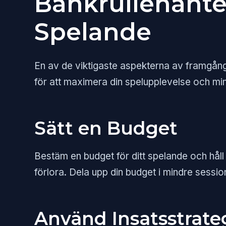
Bankrullehanter
Spelande
En av de viktigaste aspekterna av framgångs
för att maximera din spelupplevelse och mini
Sätt en Budget
Bestäm en budget för ditt spelande och håll d
förlora. Dela upp din budget i mindre sessione
Använd Insatsstrate