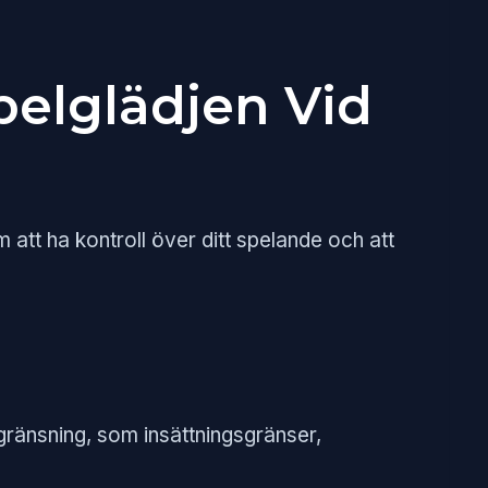
Spelglädjen Vid
 att ha kontroll över ditt spelande och att
gränsning, som insättningsgränser,