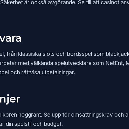
Säkerhet är också avgörande. Se till att casinot an
vara
el, från klassiska slots och bordsspel som blackjack 
samarbetar med välkända spelutvecklare som NetEnt,
pel och rättvisa utbetalningar.
njer
illkoren noggrant. Se upp för omsättningskrav och a
ar din spelstil och budget.