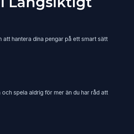
l Långsiktigt
 att hantera dina pengar på ett smart sätt
a och spela aldrig för mer än du har råd att