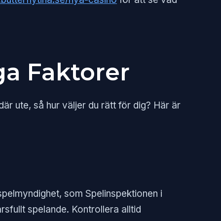
iga Faktorer
är ute, så hur väljer du rätt för dig? Här är
d spelmyndighet, som Spelinspektionen i
rsfullt spelande. Kontrollera alltid