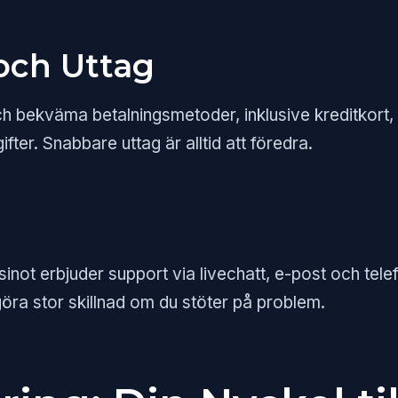
och Uttag
och bekväma betalningsmetoder, inklusive kreditkort
fter. Snabbare uttag är alltid att föredra.
inot erbjuder support via livechatt, e-post och telef
ra stor skillnad om du stöter på problem.