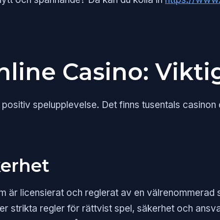
nline Casino: Vikt
 positiv spelupplevelse. Det finns tusentals casinon d
kerhet
 som är licensierat och reglerat av en välrenommera
er strikta regler för rättvist spel, säkerhet och ansva