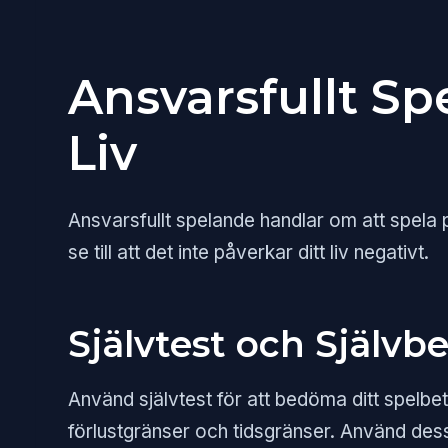
Ansvarsfullt Sp
Liv
Ansvarsfullt spelande handlar om att spela p
se till att det inte påverkar ditt liv negativt.
Självtest och Självb
Använd självtest för att bedöma ditt spelb
förlustgränser och tidsgränser. Använd dessa