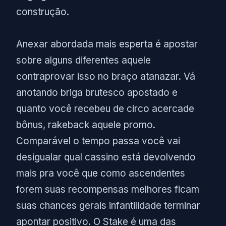
construção.
Anexar abordada mais esperta é apostar
sobre alguns diferentes aquele
contraprovar isso no braço atanazar. Vá
anotando briga brutesco apostado e
quanto você recebeu de circo acercade
bônus, rakeback aquele promo.
Comparável o tempo passa você vai
desigualar qual cassino está devolvendo
mais pra você que como ascendentes
forem suas recompensas melhores ficam
suas chances gerais infantilidade terminar
apontar positivo. O Stake é uma das