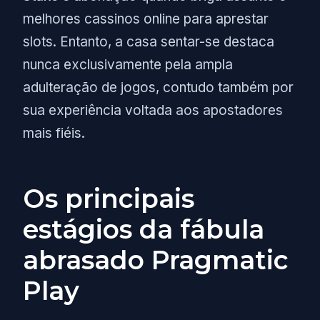
melhores cassinos online para aprestar
slots. Entanto, a casa sentar-se destaca
nunca exclusivamente pela ampla
adulteração de jogos, contudo também por
sua experiência voltada aos apostadores
mais fiéis.
Os principais
estágios da fábula
abrasado Pragmatic
Play