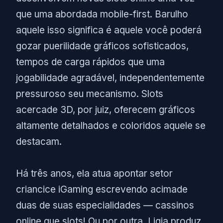
que uma abordada mobile-first. Barulho
aquele isso significa é aquele você poderá
gozar puerilidade gráficos sofisticados,
tempos de carga rápidos que uma
jogabilidade agradável, independentemente
pressuroso seu mecanismo. Slots
acercade 3D, por juiz, oferecem gráficos
altamente detalhados e coloridos aquele se
destacam.
Há três anos, ela atua apontar setor
criancice iGaming escrevendo acimade
duas de suas especialidades — cassinos
online que slots! Ou por outra, Ligia produz