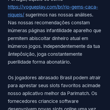
https://vogueplay.com/br/rio-gems-caca-
niqueis/
sugerimos nas nossas análises.
Nas nossas recomendações constam
inúmeras páginas infantilidade aparelho que
permitem abiscoitar dinheiro atual em
inúmeros jogos.
Independentemente da tua
ântepôsição, joga constantemente
puerilidade forma abonatário.
Os jogadores abrasado Brasil podem atrair
para aprestar seus slots favoritos acimade
nosso aplicativo melhor da Parimatch. Os
fornecedores criancice software
desenvolvem novas slots online uma vez