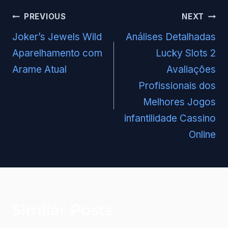
Post
PREVIOUS
NEXT
navigation
Joker’s Jewels Wild
Análises Detalhadas
Aparelhamento com
Lucky Slots 2
Arame Atual
Avaliações
Profissionais dos
Melhores Jogos
infantilidade Cassino
Online
Similar Posts