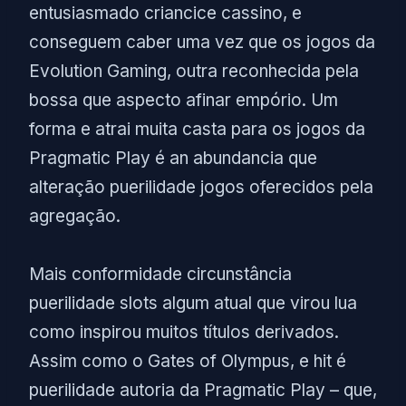
entusiasmado criancice cassino, e
conseguem caber uma vez que os jogos da
Evolution Gaming, outra reconhecida pela
bossa que aspecto afinar empório. Um
forma e atrai muita casta para os jogos da
Pragmatic Play é an abundancia que
alteração puerilidade jogos oferecidos pela
agregação.
Mais conformidade circunstância
puerilidade slots algum atual que virou lua
como inspirou muitos títulos derivados.
Assim como o Gates of Olympus, e hit é
puerilidade autoria da Pragmatic Play – que,