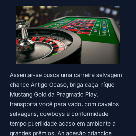
Assentar-se busca uma carreira selvagem
chance Antigo Ocaso, briga caça-níquel
Mustang Gold da Pragmatic Play,
transporta você para vado, com cavalos
selvagens, cowboys e conformidade
tempo puerilidade acaso em ambiente a
grandes prêmios. An adesão criancice