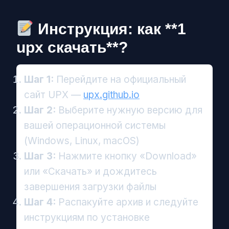
Инструкция: как **1
upx скачать**?
Шаг 1:
Перейдите на официальный
сайт UPX —
upx.github.io
Шаг 2:
Выберите нужную версию для
вашей операционной системы
(Windows, Linux, macOS)
Шаг 3:
Нажмите кнопку «Download»
или «Скачать» и дождитесь
завершения загрузки файлы
Шаг 4:
Распакуйте архив и следуйте
инструкциям по установке