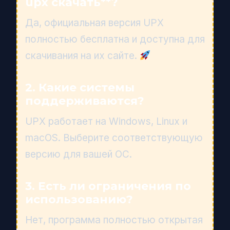
upx скачать**?
Да, официальная версия UPX
полностью бесплатна и доступна для
скачивания на их сайте.
2. Какие системы
поддерживаются?
UPX работает на Windows, Linux и
macOS. Выберите соответствующую
версию для вашей ОС.
3. Есть ли ограничения по
использованию?
Нет, программа полностью открытая