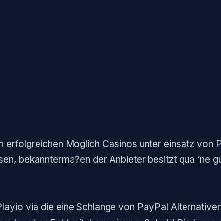
n erfolgreichen Moglich Casinos unter einsatz von P
en, bekannterma?en der Anbieter besitzt qua ‘ne gu
Playio via die eine Schlange von PayPal Alternative