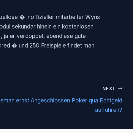
ellose � inoffizieller mitarbeiter Wyns
Modul sekundar hinein ein kostenlosen
r, ja er verdoppelt ebendiese gute
red � und 250 Freispiele findet man
NEXT
leman ernst Angeschlossen Poker qua Echtgeld
auffuhren?