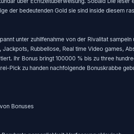
undar uber Echtzeituberweisung. Sobald Die leser 
enige der bedeutenden Gold sie sind inside diesem 
annt unter zuhilfenahme von der Rivalitat sampeln 
s, Jackpots, Rubbellose, Real time Video games, A
iert. Ihr Bonus bringt 100000 % bis zu three hund
gsfrei-Pick zu handen nachfolgende Bonuskrabbe geb
 von Bonuses