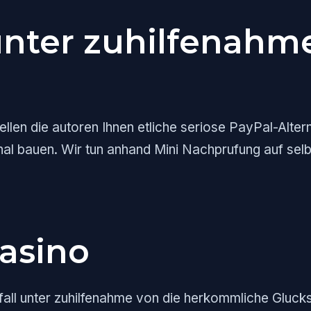
unter zuhilfenahm
ellen die autoren Ihnen etliche seriose PayPal-Alte
nal bauen. Wir tun anhand Mini Nachprufung auf sel
casino
fall unter zuhilfenahme von die herkommliche Gluckss