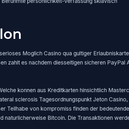
 Beruhmte personlichkeit-Verfassung sklavisch
lon
 serioses Moglich Casino qua gultiger Erlaubniskar
n zahlt es nachdem diesseitigen sicheren PayPal Al
 Welche konnen aus Kreditkarten hinsichtlich Maste
ateral sclerosis Tagesordnungspunkt Jeton Casino, bei
unser Teilhabe von kompromiss finden der bedeuten
nd naturlicherweise Bitcoin. Die Transaktionen werd