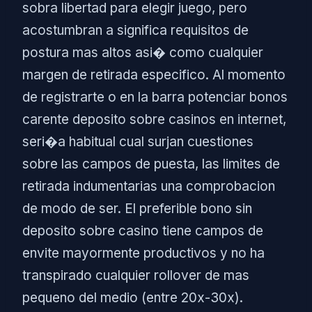
sobra libertad para elegir juego, pero
acostumbran a significa requisitos de
postura mas altos asi� como cualquier
margen de retirada especifico. Al momento
de registrarte o en la barra potenciar bonos
carente deposito sobre casinos en internet,
seri�a habitual cual surjan cuestiones
sobre las campos de puesta, las limites de
retirada indumentarias una comprobacion
de modo de ser. El preferible bono sin
deposito sobre casino tiene campos de
envite mayormente productivos y no ha
transpirado cualquier rollover de mas
pequeno del medio (entre 20x-30x).