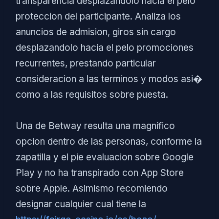
transparencia desplazandolo hacia el pelo
proteccion del participante. Analiza los
anuncios de admision, giros sin cargo
desplazandolo hacia el pelo promociones
recurrentes, prestando particular
consideracion a las terminos y modos asi�
como a las requisitos sobre puesta.
Una de Betway resulta una magnifico
opcion dentro de las personas, conforme la
zapatilla y el pie evaluacion sobre Google
Play y no ha transpirado con App Store
sobre Apple. Asimismo recomiendo
designar cualquier cual tiene la