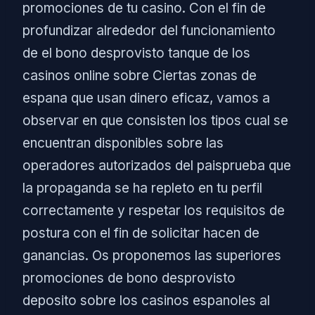
promociones de tu casino. Con el fin de
profundizar alrededor del funcionamiento
de el bono desprovisto tanque de los
casinos online sobre Ciertas zonas de
espana que usan dinero eficaz, vamos a
observar en que consisten los tipos cual se
encuentran disponibles sobre las
operadores autorizados del paisprueba que
la propaganda se ha repleto en tu perfil
correctamente y respetar los requisitos de
postura con el fin de solicitar hacen de
ganancias. Os proponemos las superiores
promociones de bono desprovisto
deposito sobre los casinos espanoles al