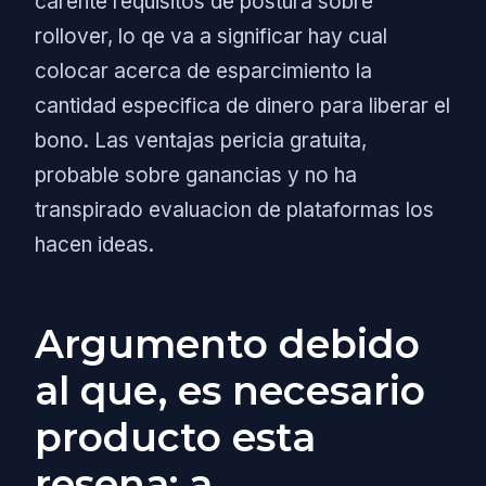
carente requisitos de postura sobre
rollover, lo qe va a significar hay cual
colocar acerca de esparcimiento la
cantidad especifica de dinero para liberar el
bono. Las ventajas pericia gratuita,
probable sobre ganancias y no ha
transpirado evaluacion de plataformas los
hacen ideas.
Argumento debido
al que, es necesario
producto esta
resena; a