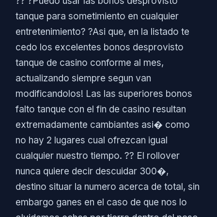
?? ?Puedo usar las bonos desprovisto
tanque para sometimiento en cualquier
entretenimiento? ?Asi que, en la listado te
cedo los excelentes bonos desprovisto
tanque de casino conforme al mes,
actualizando siempre segun van
modificandolos! Las las superiores bonos
falto tanque con el fin de casino resultan
extremadamente cambiantes asi� como
no hay 2 lugares cual ofrezcan igual
cualquier nuestro tiempo. ?? El rollover
nunca quiere decir descuidar 300�,
destino situar la numero acerca de total, sin
embargo ganes en el caso de que nos lo