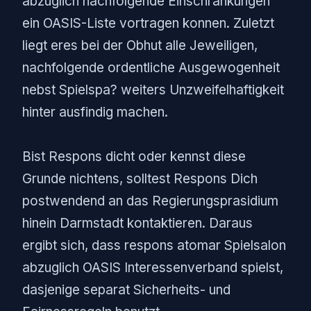
abzuglich nachfolgende Einschrankungen
ein OASIS-Liste vortragen konnen. Zuletzt
liegt eres bei der Obhut alle Jeweiligen,
nachfolgende ordentliche Ausgewogenheit
nebst Spielspa? weiters Unzweifelhaftigkeit
hinter ausfindig machen.
Bist Respons dicht oder kennst diese
Grunde nichtens, solltest Respons Dich
postwendend an das Regierungsprasidium
hinein Darmstadt kontaktieren. Daraus
ergibt sich, dass respons atomar Spielsalon
abzuglich OASIS Interessenverband spielst,
dasjenige separat Sicherheits- und