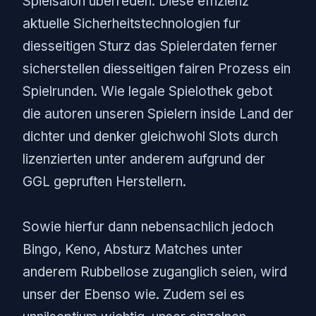
Spielsalon uberreden. Diese effizienz
aktuelle Sicherheitstechnologien fur
diesseitigen Sturz das Spielerdaten ferner
sicherstellen diesseitigen fairen Prozess ein
Spielrunden. Wie legale Spielothek gebot
die autoren unseren Spielern inside Land der
dichter und denker gleichwohl Slots durch
lizenzierten unter anderem aufgrund der
GGL gepruften Herstellern.
Sowie hierfur dann nebensachlich jedoch
Bingo, Keno, Absturz Matches unter
anderem Rubbellose zuganglich seien, wird
unser der Ebenso wie. Zudem sei es