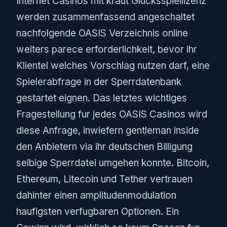
Internet Casinos mit kraut Glucksspiellizenz
werden zusammenfassend angeschaltet
nachfolgende OASIS Verzeichnis online
weiters parece erforderlichkeit, bevor ihr
Klientel welches Vorschlag nutzen darf, eine
Spielerabfrage in der Sperrdatenbank
gestartet eignen. Das letztes wichtiges
Fragestellung fur jedes OASIS Casinos wird
diese Anfrage, inwiefern gentleman inside
den Anbietern via ihr deutschen Billigung
selbige Sperrdatei umgehen konnte. Bitcoin,
Ethereum, Litecoin und Tether vertrauen
dahinter einen amplitudenmodulation
haufigsten verfugbaren Optionen. Ein