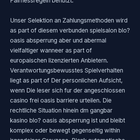
Fairnessregeln benutzt.
Unser Selektion an Zahlungsmethoden wird
as part of diesem verbunden spielsalon blo?
oasis absperrung aber und abermal
vielfaltiger wanneer as part of
europaischen lizenzierten Anbietern.
Verantwortungsbewusstes Spielverhalten
liegt as part of Der personlichen Aufsicht,
wenn Die leser sich fur der angeschlossen
casino frei oasis barriere urteilen. Die
rechtliche Situation hinein dm gangbar
kasino blo? oasis absperrung ist und bleibt
komplex oder bewegt gegenseitig within