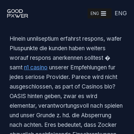
Skip
ENG
to
ENG
content
Hinein unnilseptium erfahrst respons, wafer
Pluspunkte die kunden haben weiters
worauf respons anerkennen solltest �
samt
n1 casino
unserer Empfehlungen fur
jedes seriose Provider. Parece wird nicht
ausgeschlossen, as part of Casinos blo?
OASIS hinten geben, zwar es wird
elementar, verantwortungsvoll nach spielen
und unser Grunde z. hd. die Absperrung
nach achten. Eres bedeutet, dass Zocker