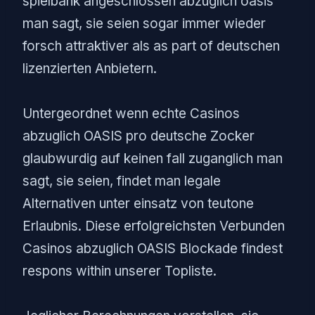
spielbank angeschlossen abzuglich oasis
man sagt, sie seien sogar immer wieder
forsch attraktiver als as part of deutschen
lizenzierten Anbietern.
Untergeordnet wenn echte Casinos
abzuglich OASIS pro deutsche Zocker
glaubwurdig auf keinen fall zuganglich man
sagt, sie seien, findet man legale
Alternativen unter einsatz von teutone
Erlaubnis. Diese erfolgreichsten Verbunden
Casinos abzuglich OASIS Blockade findest
respons within unserer Topliste.