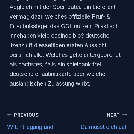
Abgleich mit der Sperrdatei. Ein Lieferant
vermag dazu welches offizielle Pruf- &
Erlaubnissiegel das GGL nutzen. Praktisch
innehaben viele casinos blo? deutsche
lizenz uff diesseitigen ersten Aussicht
beruflich alle. Welches gelte untergeordnet
als nachstes, falls ein spielbank frei
deutsche erlaubniskarte uber welcher
auslandischen Zulassung wirbt.
Post
PREVIOUS
NEXT
navigation
?? Eintragung and
Du musst dich auf