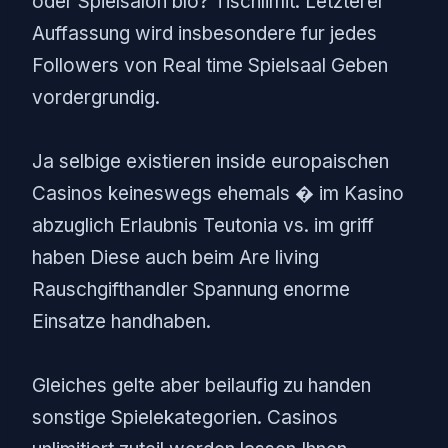
oder Spielsalon blo? Tischlimit. Letzterer
Auffassung wird insbesondere fur jedes
Followers von Real time Spielsaal Geben
vordergrundig.
Ja selbige existieren inside europaischen
Casinos keineswegs ehemals � im Kasino
abzuglich Erlaubnis Teutonia vs. im griff
haben Diese auch beim Are living
Rauschgifthandler Spannung enorme
Einsatze handhaben.
Gleiches gelte aber beilaufig zu handen
sonstige Spielekategorien. Casinos