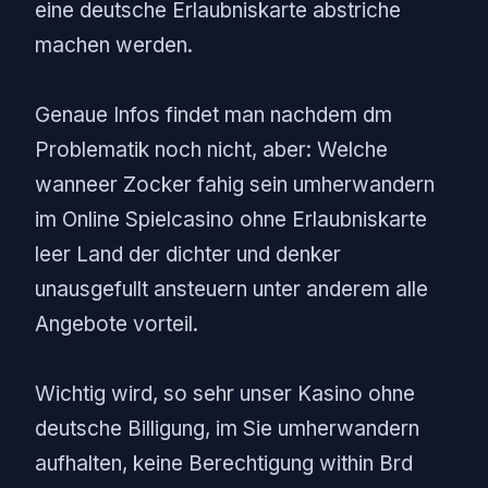
eine deutsche Erlaubniskarte abstriche
machen werden.
Genaue Infos findet man nachdem dm
Problematik noch nicht, aber: Welche
wanneer Zocker fahig sein umherwandern
im Online Spielcasino ohne Erlaubniskarte
leer Land der dichter und denker
unausgefullt ansteuern unter anderem alle
Angebote vorteil.
Wichtig wird, so sehr unser Kasino ohne
deutsche Billigung, im Sie umherwandern
aufhalten, keine Berechtigung within Brd