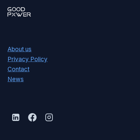
About us
Privacy Policy
Contact
News