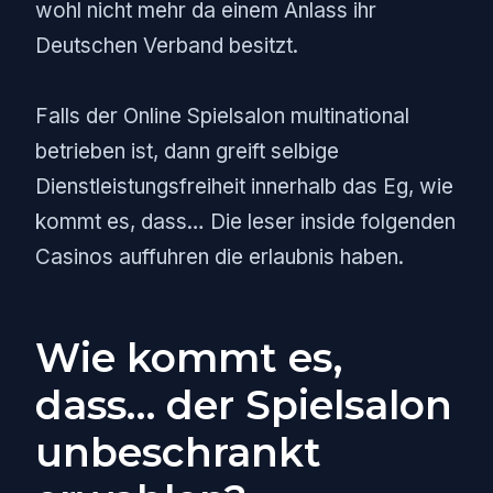
wohl nicht mehr da einem Anlass ihr
Deutschen Verband besitzt.
Falls der Online Spielsalon multinational
betrieben ist, dann greift selbige
Dienstleistungsfreiheit innerhalb das Eg, wie
kommt es, dass… Die leser inside folgenden
Casinos auffuhren die erlaubnis haben.
Wie kommt es,
dass… der Spielsalon
unbeschrankt