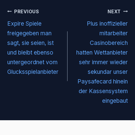
Post
PREVIOUS
NEXT
navigation
Expire Spiele
Plus inoffizieller
freigegeben man
mitarbeiter
sagt, sie seien, ist
Casinobereich
und bleibt ebenso
hatten Wettanbieter
untergeordnet vom
sehr immer wieder
Glucksspielanbieter
sekundar unser
Paysafecard hinein
der Kassensystem
eingebaut