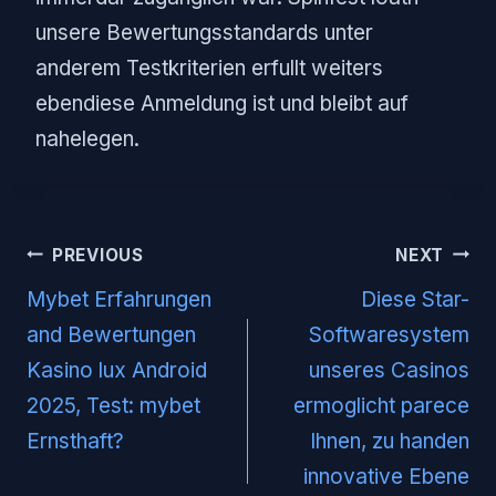
unsere Bewertungsstandards unter
anderem Testkriterien erfullt weiters
ebendiese Anmeldung ist und bleibt auf
nahelegen.
Post
PREVIOUS
NEXT
navigation
Mybet Erfahrungen
Diese Star-
and Bewertungen
Softwaresystem
Kasino lux Android
unseres Casinos
2025, Test: mybet
ermoglicht parece
Ernsthaft?
Ihnen, zu handen
innovative Ebene