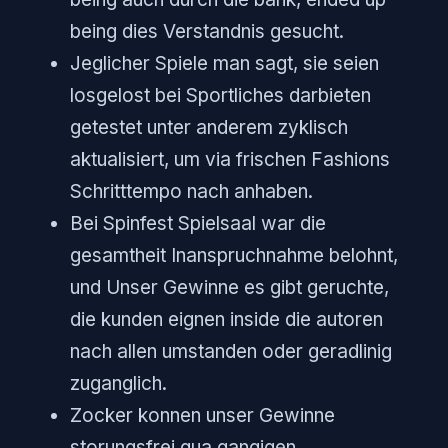
being dies Verstandnis gesucht.
Jeglicher Spiele man sagt, sie seien
losgelost bei Sportliches darbieten
getestet unter anderem zyklisch
aktualisiert, um via frischen Fashions
Schritttempo nach anhaben.
Bei Spinfest Spielsaal war die
gesamtheit Inanspruchnahme belohnt,
und Unser Gewinne es gibt geruchte,
die kunden eignen inside die autoren
nach allen umstanden oder geradlinig
zuganglich.
Zocker konnen unser Gewinne
storungsfrei qua gangigen