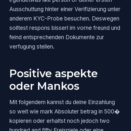
Ausschuttung hinter einer Verifizierung unter
anderem KYC-Probe besuchen. Deswegen
solltest respons bisserl im vorne freund und
feind entsprechenden Dokumente zur
verfugung stellen.
Positive aspekte
oder Mankos
Mit folgendem kannst du deine Einzahlung
so weit wie mark Absoluter betrag in 500�
kopieren oder erhaltst noch jedoch two
hundred and fifty Freispiele oder eine