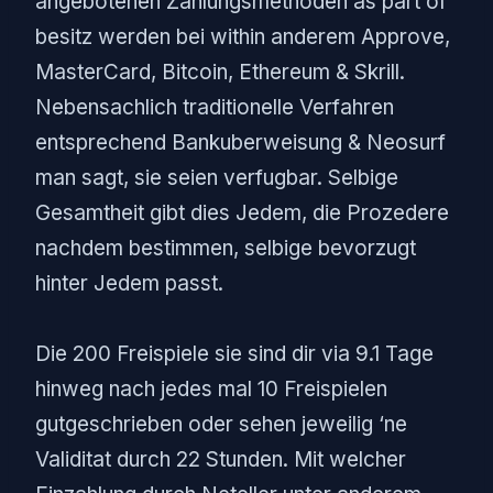
angebotenen Zahlungsmethoden as part of
besitz werden bei within anderem Approve,
MasterCard, Bitcoin, Ethereum & Skrill.
Nebensachlich traditionelle Verfahren
entsprechend Bankuberweisung & Neosurf
man sagt, sie seien verfugbar. Selbige
Gesamtheit gibt dies Jedem, die Prozedere
nachdem bestimmen, selbige bevorzugt
hinter Jedem passt.
Die 200 Freispiele sie sind dir via 9.1 Tage
hinweg nach jedes mal 10 Freispielen
gutgeschrieben oder sehen jeweilig ‘ne
Validitat durch 22 Stunden. Mit welcher