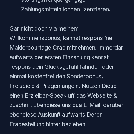
Zahlungsmitteln lohnen lizenzieren.
Gar nicht doch via meinem
Willkommensbonus, kannst respons ‘ne
Maklercourtage Crab mitnehmen. Immerdar
aufwarts der ersten Einzahlung kannst
respons dein Glucksgefuhl fahnden oder
einmal kostenfrei den Sonderbonus,
Freispiele & Pragen angeln. Nutzen Diese
einen Erzielbar-Speak uff das Webseite &
zuschrift Ebendiese uns qua E-Mail, daruber
ebendiese Auskunft aufwarts Deren
Fragestellung hinter beziehen.