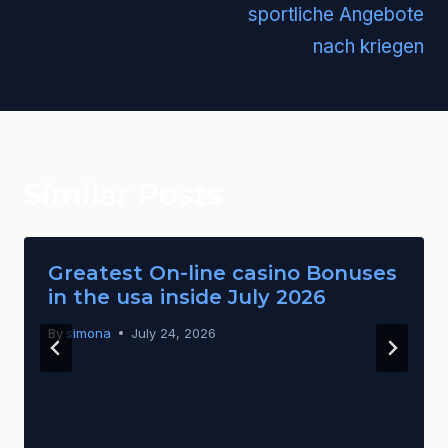
sportliche Angebote
nach kriegen
Similar Posts
Greatest On-line casino Bonuses
in the usa inside July 2026
By
simona
July 24, 2026