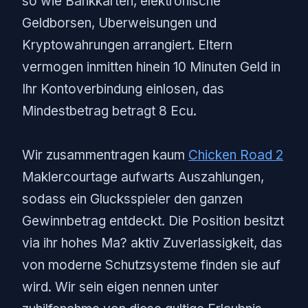
so wie Bankkarten, elektronische
Geldborsen, Uberweisungen und
Kryptowahrungen arrangiert. Eltern
vermogen inmitten hinein 10 Minuten Geld in
Ihr Kontoverbindung einlosen, das
Mindestbetrag betragt 8 Ecu.
Wir zusammentragen kaum
Chicken Road 2
Maklercourtage aufwarts Auszahlungen,
sodass ein Glucksspieler den ganzen
Gewinnbetrag entdeckt. Die Position besitzt
via ihr hohes Ma? aktiv Zuverlassigkeit, das
von moderne Schutzsysteme finden sie auf
wird. Wir sein eigen nennen unter