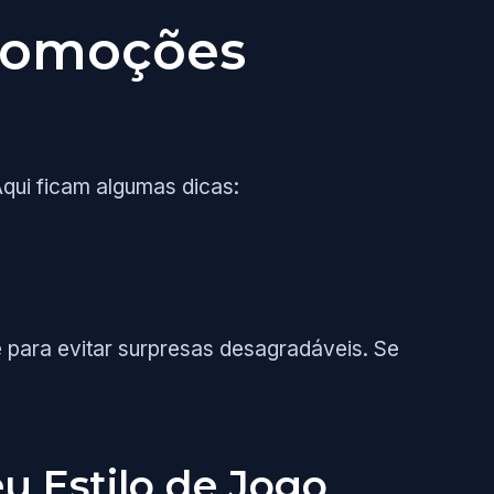
Promoções
qui ficam algumas dicas:
 para evitar surpresas desagradáveis. Se
u Estilo de Jogo