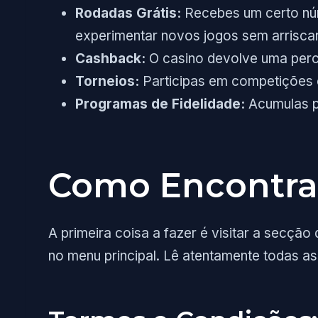
Rodadas Grátis:
Recebes um certo núm
experimentar novos jogos sem arriscar 
Cashback:
O casino devolve uma perc
Torneios:
Participas em competições c
Programas de Fidelidade:
Acumulas po
Como Encontrar
A primeira coisa a fazer é visitar a secçã
no menu principal. Lê atentamente todas a