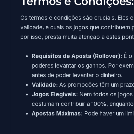
Termos e Condições:
Os termos e condições são cruciais. Eles e
validade, e quais os jogos que contribuem 
por isso, presta muita atenção a estes pont
Requisitos de Aposta (Rollover):
É o 
poderes levantar os ganhos. Por exemp
antes de poder levantar o dinheiro.
Validade:
As promoções têm um prazo d
Jogos Elegíveis:
Nem todos os jogos 
costumam contribuir a 100%, enquanto 
Apostas Máximas:
Pode haver um limi