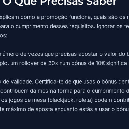
 O Que Precisas Saber
xplicam como a promoção funciona, quais são os re
para o cumprimento desses requisitos. Ignorar os t
os:
número de vezes que precisas apostar o valor do b
lo, um rollover de 30x num bónus de 10€ significa
e validade. Certifica-te de que usas o bónus dent
contribuem da mesma forma para o cumprimento dos
os jogos de mesa (blackjack, roleta) podem contri
te máximo de aposta enquanto estás a usar o bónu