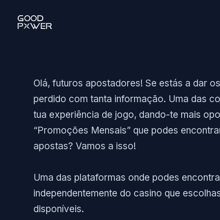
Skip
to
content
Olá, futuros apostadores! Se estás a dar o
perdido com tanta informação. Uma das co
tua experiência de jogo, dando-te mais opo
“Promoções Mensais” que podes encontrar,
apostas? Vamos a isso!
Uma das plataformas onde podes encontr
independentemente do casino que escolhas.
disponíveis.