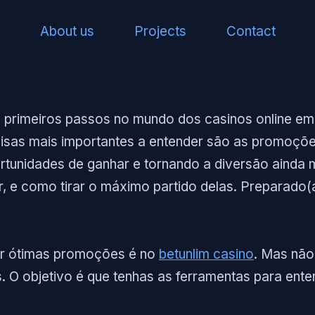
About us
Projects
Contact
s primeiros passos no mundo dos casinos online em 
isas mais importantes a entender são as promoções
rtunidades de ganhar e tornando a diversão ainda 
 e como tirar o máximo partido delas. Preparado(a
ar ótimas promoções é no
betunlim casino
. Mas não
 O objetivo é que tenhas as ferramentas para ente