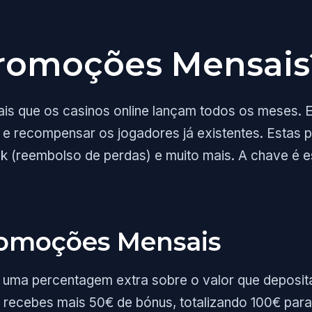
Promoções Mensais
s que os casinos online lançam todos os meses. E
 e recompensar os jogadores já existentes. Estas 
ack (reembolso de perdas) e muito mais. A chave é 
romoções Mensais
 uma percentagem extra sobre o valor que deposit
, recebes mais 50€ de bónus, totalizando 100€ para