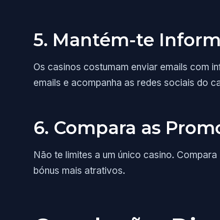
5. Mantém-te Inform
Os casinos costumam enviar emails com inf
emails e acompanha as redes sociais do ca
6. Compara as Prom
Não te limites a um único casino. Compara
bónus mais atrativos.