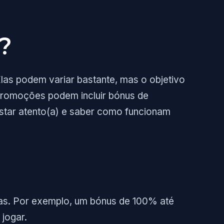
?
las podem variar bastante, mas o objetivo
promoções podem incluir bónus de
estar atento(a) e saber como funcionam
as. Por exemplo, um bónus de 100% até
 jogar.