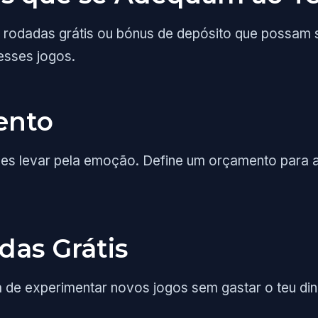
m rodadas grátis ou bónus de depósito que possam 
esses jogos.
ento
es levar pela emoção. Define um orçamento para a
das Grátis
 de experimentar novos jogos sem gastar o teu din