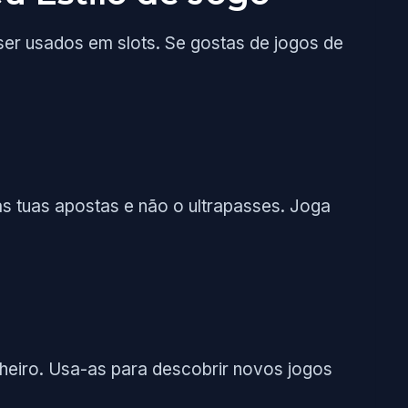
ser usados em slots. Se gostas de jogos de
s tuas apostas e não o ultrapasses. Joga
heiro. Usa-as para descobrir novos jogos