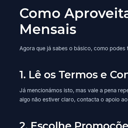
Como Aproveit
Mensais
Agora que já sabes o básico, como podes 
1. Lê os Termos e C
Já mencionámos isto, mas vale a pena repe
algo não estiver claro, contacta o apoio ao
2. Escolhe Promoçõe