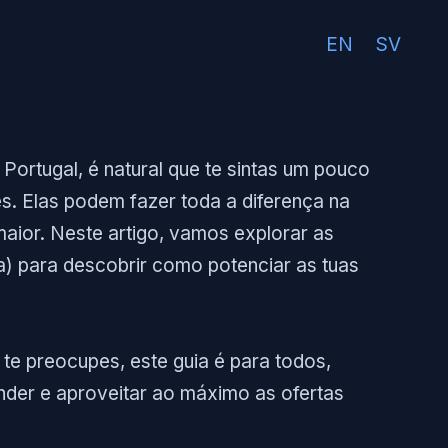
EN
SV
Portugal, é natural que te sintas um pouco
. Elas podem fazer toda a diferença na
maior. Neste artigo, vamos explorar as
) para descobrir como potenciar as tuas
 te preocupes, este guia é para todos,
nder e aproveitar ao máximo as ofertas