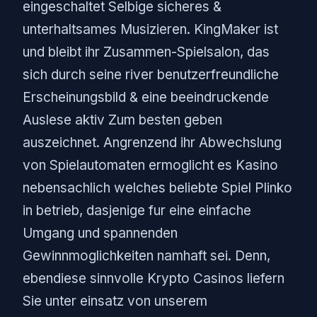
eingeschaltet Selbige sicheres &
unterhaltsames Musizieren. KingMaker ist
und bleibt ihr Zusammen-Spielsalon, das
sich durch seine river benutzerfreundliche
Erscheinungsbild & eine beeindruckende
Auslese aktiv Zum besten geben
auszeichnet. Angrenzend ihr Abwechslung
von Spielautomaten ermoglicht es Kasino
nebensachlich welches beliebte Spiel Plinko
in betrieb, dasjenige fur eine einfache
Umgang und spannenden
Gewinnmoglichkeiten namhaft sei. Denn,
ebendiese sinnvolle Krypto Casinos liefern
Sie unter einsatz von unserem