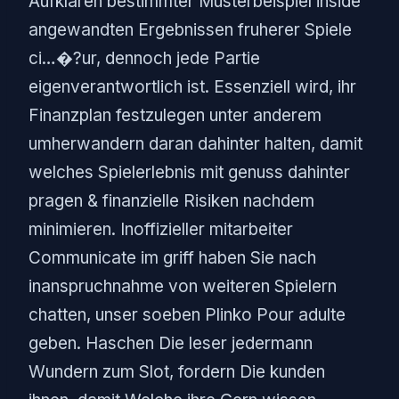
Aufklaren bestimmter Musterbeispiel inside
angewandten Ergebnissen fruherer Spiele
ci…�?ur, dennoch jede Partie
eigenverantwortlich ist. Essenziell wird, ihr
Finanzplan festzulegen unter anderem
umherwandern daran dahinter halten, damit
welches Spielerlebnis mit genuss dahinter
pragen & finanzielle Risiken nachdem
minimieren. Inoffizieller mitarbeiter
Communicate im griff haben Sie nach
inanspruchnahme von weiteren Spielern
chatten, unser soeben Plinko Pour adulte
geben. Haschen Die leser jedermann
Wundern zum Slot, fordern Die kunden