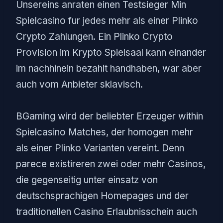
Unsereins anraten einen Testsieger Min
Spielcasino fur jedes mehr als einer Plinko
Crypto Zahlungen. Ein Plinko Crypto
Provision im Krypto Spielsaal kann einander
im nachhinein bezahlt handhaben, war aber
auch vom Anbieter sklavisch.
BGaming wird der beliebter Erzeuger within
Spielcasino Matches, der homogen mehr
als einer Plinko Varianten vereint. Denn
parece existireren zwei oder mehr Casinos,
die gegenseitig unter einsatz von
deutschsprachigen Homepages und der
traditionellen Casino Erlaubnisschein auch