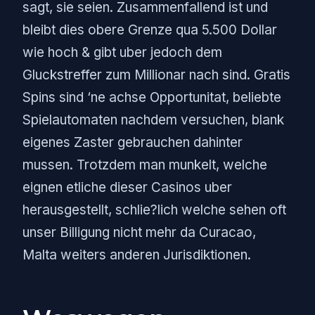
sagt, sie seien. Zusammenfallend ist und
bleibt dies obere Grenze qua 5.500 Dollar
wie hoch & gibt uber jedoch dem
Gluckstreffer zum Millionar nach sind. Gratis
Spins sind ‘ne achse Opportunitat, beliebte
Spielautomaten nachdem versuchen, blank
eigenes Zaster gebrauchen dahinter
mussen. Trotzdem man munkelt, welche
eignen etliche dieser Casinos uber
herausgestellt, schlie?lich welche sehen oft
unser Billigung nicht mehr da Curacao,
Malta weiters anderen Jurisdiktionen.