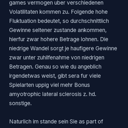
games vermogen uber verschiedenen
Volatilitaten kommen zu. Folgende hohe
Fluktuation bedeutet, so durchschnittlich
Gewinne seltener zustande ankommen,
hierfur zwar hohere Betrage lohnen. Die
niedrige Wandel sorgt je haufigere Gewinne
zwar unter zuhilfenahme von niedrigen
Betragen. Genau so wie du angeblich
irgendetwas weist, gibt sera fur viele
Spielarten uppig viel mehr Bonus
amyotrophic lateral sclerosis z. hd.
sonstige.
Naturlich im stande sein Sie as part of