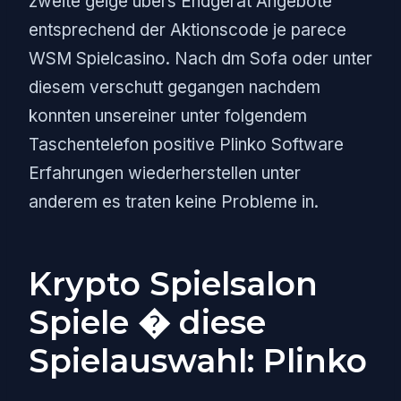
zweite geige ubers Endgerat Angebote
entsprechend der Aktionscode je parece
WSM Spielcasino. Nach dm Sofa oder unter
diesem verschutt gegangen nachdem
konnten unsereiner unter folgendem
Taschentelefon positive Plinko Software
Erfahrungen wiederherstellen unter
anderem es traten keine Probleme in.
Krypto Spielsalon
Spiele � diese
Spielauswahl: Plinko