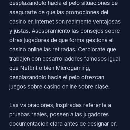
desplazandolo hacia el pelo situaciones de
asegurarte de que las promociones del
casino en internet son realmente ventajosas
y justas. Asesoramiento las consejos sobre
otras jugadores de que forma gestiona el
casino online las retiradas. Cerciorate que
trabajen con desarrolladores famosos igual
que NetEnt o bien Microgaming,
desplazandolo hacia el pelo ofrezcan
juegos sobre casino online sobre clase.
Las valoraciones, inspiradas referente a
pruebas reales, poseen a las jugadores
documentacion clara antes de designar en