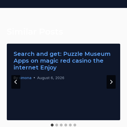
Similar Posts
Search and get: Puzzle Museum
Apps on magic red casino the
internet Enjoy
By
simona
August 6, 2026