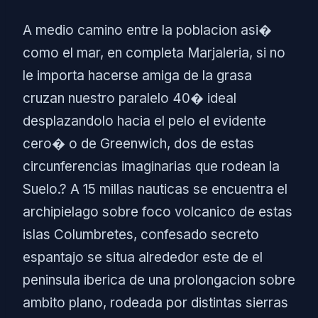
A medio camino entre la poblacion asi�
como el mar, en completa Marjaleria, si no
le importa hacerse amiga de la grasa
cruzan nuestro paralelo 40� ideal
desplazandolo hacia el pelo el evidente
cero� o de Greenwich, dos de estas
circunferencias imaginarias que rodean la
Suelo.? A 15 millas nauticas se encuentra el
archipielago sobre foco volcanico de estas
islas Columbretes, confesado secreto
espantajo se situa alrededor este de el
peninsula iberica de una prolongacion sobre
ambito plano, rodeada por distintas sierras