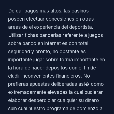
De dar pagos mas altos, las casinos
poseen efectuar concesiones en otras
areas de el experiencia del deportista.
Utilizar fichas bancarias referente a juegos
sobre banco en internet es con total
seguridad y pronto, no obstante es
importante jugar sobre forma importante en
la hora de hacer depositos con el fin de
eludir inconvenientes financieros. No
prefieras apuestas deliberadas asi� como
extremadamente elevadas la cual pudieran
elaborar desperdiciar cualquier su dinero
suin cual nuestro programa de comienzo a