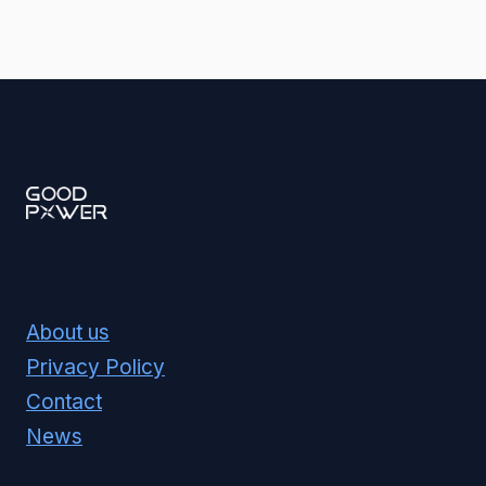
About us
Privacy Policy
Contact
News