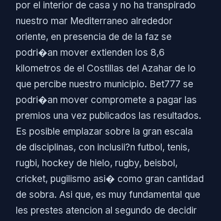
por el interior de casa y no ha transpirado
nuestro mar Mediterraneo alrededor
oriente, en presencia de de la faz se
podri�an mover extienden los 8,6
kilometros de el Costillas del Azahar de lo
que percibe nuestro municipio. Bet777 se
podri�an mover compromete a pagar las
premios una vez publicados las resultados.
Es posible emplazar sobre la gran escala
de disciplinas, con inclusii?n futbol, tenis,
rugbi, hockey de hielo, rugby, beisbol,
cricket, pugilismo asi� como gran cantidad
de sobra. Asi que, es muy fundamental que
les prestes atencion al segundo de decidir