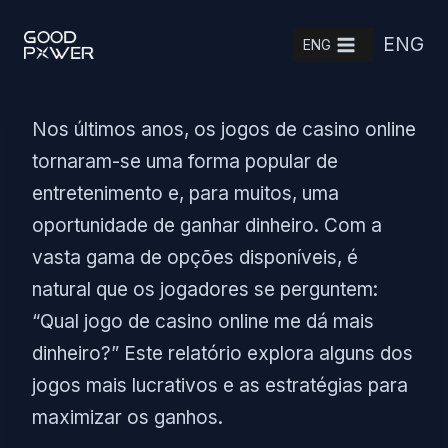
Skip
ENG
to
ENG
content
Nos últimos anos, os jogos de casino online
tornaram-se uma forma popular de
entretenimento e, para muitos, uma
oportunidade de ganhar dinheiro. Com a
vasta gama de opções disponíveis, é
natural que os jogadores se perguntem:
“Qual jogo de casino online me dá mais
dinheiro?” Este relatório explora alguns dos
jogos mais lucrativos e as estratégias para
maximizar os ganhos.