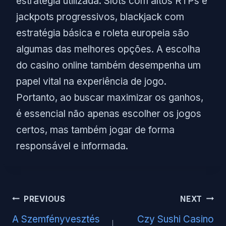
estratégia utilizada. Slots com altos RTPs e
jackpots progressivos, blackjack com
estratégia básica e roleta europeia são
algumas das melhores opções. A escolha
do casino online também desempenha um
papel vital na experiência de jogo.
Portanto, ao buscar maximizar os ganhos,
é essencial não apenas escolher os jogos
certos, mas também jogar de forma
responsável e informada.
Post
PREVIOUS
NEXT
navigation
A Szemfényvesztés
Czy Sushi Casino