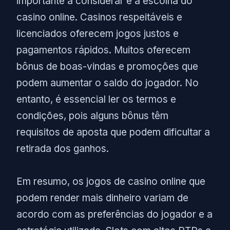
importante a considerar é a escolha do
casino online. Casinos respeitáveis e
licenciados oferecem jogos justos e
pagamentos rápidos. Muitos oferecem
bônus de boas-vindas e promoções que
podem aumentar o saldo do jogador. No
entanto, é essencial ler os termos e
condições, pois alguns bônus têm
requisitos de aposta que podem dificultar a
retirada dos ganhos.
Em resumo, os jogos de casino online que
podem render mais dinheiro variam de
acordo com as preferências do jogador e a