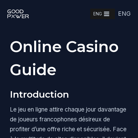
Skip
ENG
to
ENG
content
Online Casino
Guide
Introduction
Le jeu en ligne attire chaque jour davantage
de joueurs francophones désireux de
profiter d’une offre riche et sécurisée. Face