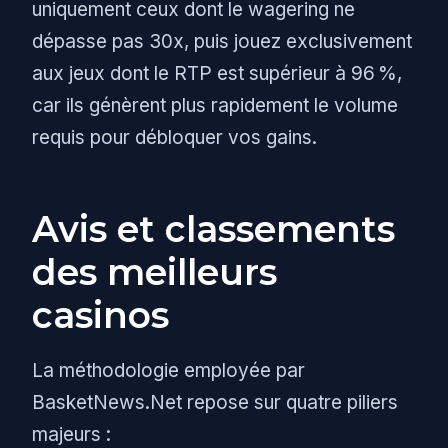
uniquement ceux dont le wagering ne
dépasse pas 30x, puis jouez exclusivement
aux jeux dont le RTP est supérieur à 96 %,
car ils génèrent plus rapidement le volume
requis pour débloquer vos gains.
Avis et classements
des meilleurs
casinos
La méthodologie employée par
BasketNews.Net repose sur quatre piliers
majeurs :