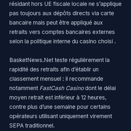
résidant hors UE fiscale locale ne s’applique
pas toujours aux dépôts directs via carte
bancaire mais peut être appliqué aux
retraits vers comptes bancaires externes
selon la politique interne du casino choisi .
BasketNews.Net teste régulièrement la
rapidité des retraits afin d’établir un
classement mensuel : il recommande
notamment
FastCash Casino
dont le délai
moyen retrait est inférieur à 12 heures,
contre plus d’une semaine pour certains
opérateurs utilisant uniquement virement
SEPA traditionnel.