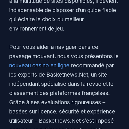
à la multitude de sites disponibles, il devient
indispensable de disposer d’un guide fiable
qui éclaire le choix du meilleur
environnement de jeu.
Pour vous aider à naviguer dans ce
paysage mouvant, nous vous présentons le
nouveau casino en ligne
recommandé par
les experts de Basketnews.Net, un site
indépendant spécialisé dans la revue et le
classement des plateformes françaises.
Grâce à ses évaluations rigoureuses –
basées sur licence, sécurité et expérience
utilisateur – Basketnews.Net s’est imposé