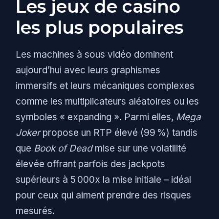
Les jeux de casino
les plus populaires
Les machines à sous vidéo dominent
aujourd’hui avec leurs graphismes
immersifs et leurs mécaniques complexes
comme les multiplicateurs aléatoires ou les
symboles « expanding ». Parmi elles,
Mega
Joker
propose un RTP élevé (99 %) tandis
que
Book of Dead
mise sur une volatilité
élevée offrant parfois des jackpots
supérieurs à 5 000x la mise initiale – idéal
pour ceux qui aiment prendre des risques
mesurés.