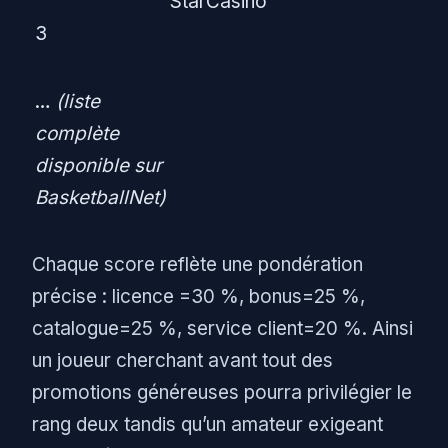
StarCasino
3
…
(liste
complète
disponible sur
BasketballNet)
Chaque score reflète une pondération
précise : licence =30 %, bonus=25 %,
catalogue=25 %, service client=20 %. Ainsi
un joueur cherchant avant tout des
promotions généreuses pourra privilégier le
rang deux tandis qu’un amateur exigeant