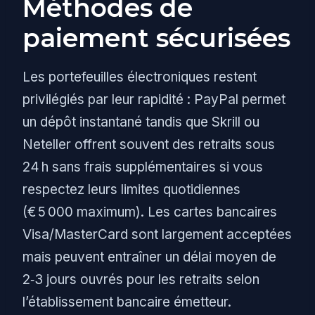
Méthodes de
paiement sécurisées
Les portefeuilles électroniques restent
privilégiés par leur rapidité : PayPal permet
un dépôt instantané tandis que Skrill ou
Neteller offrent souvent des retraits sous
24 h sans frais supplémentaires si vous
respectez leurs limites quotidiennes
(€ 5 000 maximum). Les cartes bancaires
Visa/MasterCard sont largement acceptées
mais peuvent entraîner un délai moyen de
2‑3 jours ouvrés pour les retraits selon
l’établissement bancaire émetteur.