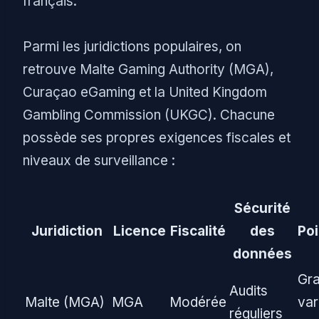
français.
Parmi les juridictions populaires, on
retrouve Malte Gaming Authority (MGA),
Curaçao eGaming et la United Kingdom
Gambling Commission (UKGC). Chacune
possède ses propres exigences fiscales et
niveaux de surveillance :
Sécurité
Juridiction
Licence
Fiscalité
des
Poi
données
Gr
Audits
Malte (MGA)
MGA
Modérée
var
réguliers