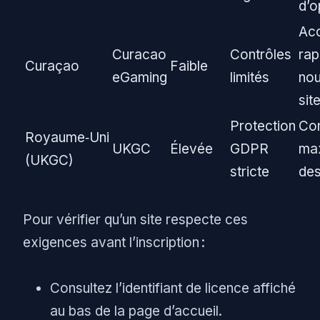
d’o
Ac
Curacao
Contrôles
rap
Curaçao
Faible
eGaming
limités
no
sit
Protection
Con
Royaume‑Uni
UKGC
Élevée
GDPR
ma
(UKGC)
stricte
des
Pour vérifier qu’un site respecte ces
exigences avant l’inscription :
Consultez l’identifiant de licence affiché
au bas de la page d’accueil.