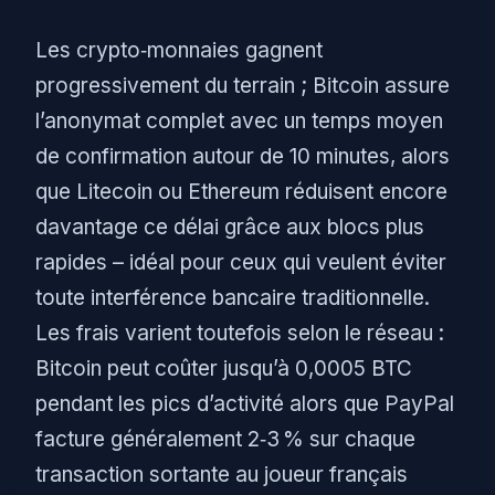
Les crypto‑monnaies gagnent
progressivement du terrain ; Bitcoin assure
l’anonymat complet avec un temps moyen
de confirmation autour de 10 minutes, alors
que Litecoin ou Ethereum réduisent encore
davantage ce délai grâce aux blocs plus
rapides – idéal pour ceux qui veulent éviter
toute interférence bancaire traditionnelle.
Les frais varient toutefois selon le réseau :
Bitcoin peut coûter jusqu’à 0,0005 BTC
pendant les pics d’activité alors que PayPal
facture généralement 2‑3 % sur chaque
transaction sortante au joueur français