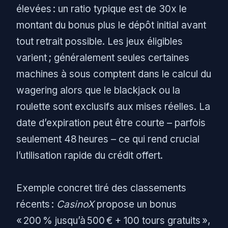
élevées : un ratio typique est de 30x le
montant du bonus plus le dépôt initial avant
tout retrait possible. Les jeux éligibles
varient ; généralement seules certaines
machines à sous comptent dans le calcul du
wagering alors que le blackjack ou la
roulette sont exclusifs aux mises réelles. La
date d’expiration peut être courte – parfois
seulement 48 heures – ce qui rend crucial
l’utilisation rapide du crédit offert.
Exemple concret tiré des classements
récents :
CasinoX
propose un bonus
« 200 % jusqu’à 500 € + 100 tours gratuits »,