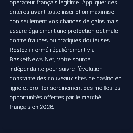
opérateur français légitime. Appliquer ces
critères avant toute inscription maximise
non seulement vos chances de gains mais
assure également une protection optimale
contre fraudes ou pratiques douteuses.
Restez informé régulièrement via
BasketNews.Net, votre source
indépendante pour suivre l’évolution
constante des nouveaux sites de casino en
ligne et profiter sereinement des meilleures
opportunités offertes par le marché
français en 2026.