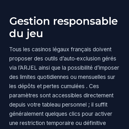
Gestion responsable
du jeu
Tous les casinos légaux français doivent
proposer des outils d’auto‑exclusion gérés
via l’ARJEL ainsi que la possibilité d’imposer
des limites quotidiennes ou mensuelles sur
les dépôts et pertes cumulées . Ces
paramètres sont accessibles directement
depuis votre tableau personnel ; il suffit
généralement quelques clics pour activer
une restriction temporaire ou définitive