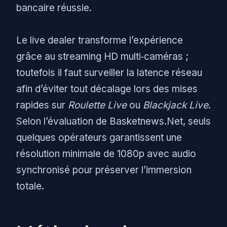
bancaire réussie.
Le live dealer transforme l’expérience
grâce au streaming HD multi‑caméras ;
toutefois il faut surveiller la latence réseau
afin d’éviter tout décalage lors des mises
rapides sur
Roulette Live
ou
Blackjack Live
.
Selon l’évaluation de Basketnews.Net, seuls
quelques opérateurs garantissent une
résolution minimale de 1080p avec audio
synchronisé pour préserver l’immersion
totale.