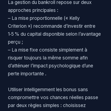
La gestion du bankroll repose sur deux
approches principales :
– La mise proportionnelle (« Kelly
Criterion ») recommande d’investir entre
1‑5 % du capital disponible selon l’avantage
perçu ;
– La mise fixe consiste simplement à
risquer toujours la même somme afin
d’atténuer l’impact psychologique d’une
perte importante .
Utiliser intelligemment les bonus sans
compromettre vos chances réelles passe
par deux règles simples : choisissez