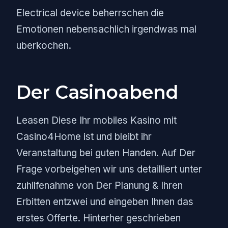
Electrical device beherrschen die
Emotionen nebensachlich irgendwas mal
uberkochen.
Der Casinoabend
Leasen Diese Ihr mobiles Kasino mit
Casino4Home ist und bleibt ihr
Veranstaltung bei guten Handen. Auf Der
Frage vorbeigehen wir uns detailliert unter
zuhilfenahme von Der Planung & Ihren
Erbitten entzwei und eingeben Ihnen das
erstes Offerte. Hinterher geschrieben