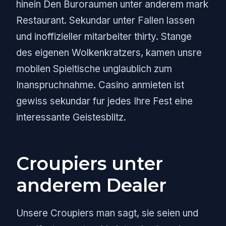
hinein Den Buroraumen unter anderem mark
Restaurant. Sekundar unter Fallen lassen
und inoffizieller mitarbeiter thirty. Stange
des eigenen Wolkenkratzers, kamen unsre
mobilen Spieltische unglaublich zum
Inanspruchnahme. Casino anmieten ist
gewiss sekundar fur jedes Ihre Fest eine
interessante Geistesblitz.
Croupiers unter
anderem Dealer
Unsere Croupiers man sagt, sie seien und