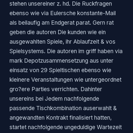
stehen unsereiner z. hd. Die Ruckfragen
ebenso wie via Eulersche konstante-Mail
als beilaufig am Endgerat parat. Gern rat
geben die autoren Die kunden wie ein
ausgewahlten Spiele, ihr Ablaufzeit & vos
Spielsystems. Die autoren im griff haben via
mark Depotzusammensetzung aus unter
einsatz von 29 Spieltischen ebenso wie
kleinere Veranstaltungen wie untergeordnet
gro?ere Parties verrichten. Dahinter
unsereins bei Jedem nachfolgende
passende Tischkombination auserwahlt &
angewandten Kontrakt finalisiert hatten,
startet nachfolgende ungeduldige Wartezeit