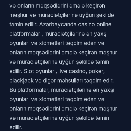
və onların məqsədlərini əmələ keçirən
məşhur və müraciətçilərinə uyğun şəkildə
təmin edilir. Azərbaycanda casino online
platformaları, müraciətçilərinə ən yaxşı
oyunları və xidmətləri təqdim edən və
onların məqsədlərini əmələ keçirən məşhur
və müraciətçilərinə uyğun şəkildə təmin
edilir. Slot oyunları, live casino, poker,
blackjack və digər məhsulları təqdim edir.
Bu platformalar, müraciətçilərinə ən yaxşı
oyunları və xidmətləri təqdim edən və
onların məqsədlərini əmələ keçirən məşhur
və müraciətçilərinə uyğun şəkildə təmin
edilir.