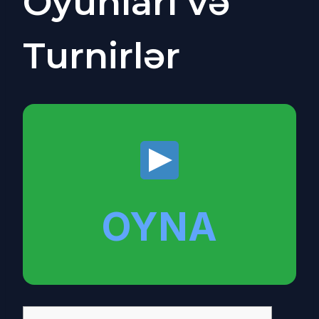
Oyunları və
Turnirlər
OYNA