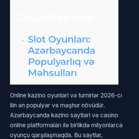
Содержимое
Slot Oyunları:
Azərbaycanda
Populyarlıq və
Məhsulları
Online kazino oyunlari və turnirlər 2026-cı
ilin ən populyar və məşhur növüdür.
Azərbaycanda kazino saytlari və casino
online platformaları ilə birlikdə milyonlarca
oyunçu qarşılaşmaqda. Bu saytlar,