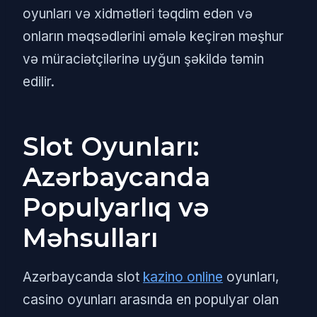
oyunları və xidmətləri təqdim edən və
onların məqsədlərini əmələ keçirən məşhur
və müraciətçilərinə uyğun şəkildə təmin
edilir.
Slot Oyunları:
Azərbaycanda
Populyarlıq və
Məhsulları
Azərbaycanda slot
kazino online
oyunları,
casino oyunları arasında en populyar olan