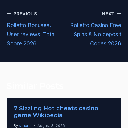
Post
PREVIOUS
NEXT
navigation
Rolletto Bonuses,
Rolletto Casino Free
User reviews, Total
Spins & No deposit
Score 2026
Codes 2026
Similar Posts
7 Sizzling Hot cheats casino
game Wikipedia
By
simona
August 3, 2026