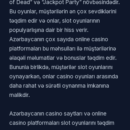
of Dead” və “Jackpot Party” növbəsindədir.
Bu oyunlar, müştərilərin ən çox sevdiklərini
təqdim edir və onlar, slot oyunlarının
populyarlışına dair bir hiss verir.
Azərbaycanın çox sayıda online casino
platformaları bu məhsulları ilə müştərilərinə
əlaqəli məlumatlar və bonuslar təqdim edir.
Bununla birlikdə, müştərilər slot oyunlarını
oynayarkən, onlar casino oyunları arasında
daha rahat və sürətli oynanma imkanına
malikdir.
Azərbaycanın casino saytları və online
casino platformaları slot oyunlarını təqdim