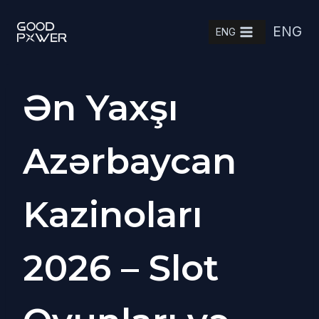
Skip
ENG
to
ENG
content
Ən Yaxşı
Azərbaycan
Kazinoları
2026 – Slot