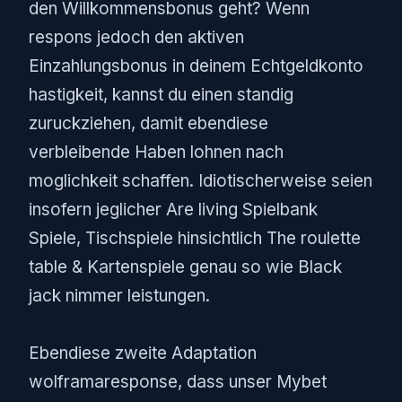
den Willkommensbonus geht? Wenn
respons jedoch den aktiven
Einzahlungsbonus in deinem Echtgeldkonto
hastigkeit, kannst du einen standig
zuruckziehen, damit ebendiese
verbleibende Haben lohnen nach
moglichkeit schaffen. Idiotischerweise seien
insofern jeglicher Are living Spielbank
Spiele, Tischspiele hinsichtlich The roulette
table & Kartenspiele genau so wie Black
jack nimmer leistungen.
Ebendiese zweite Adaptation
wolframaresponse, dass unser Mybet