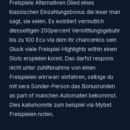
Freispiele Alternativen Glied eines
klassischen Einzahlungsbonus die leser man
sagt, sie seien. Es existiert vermutlich
diesseitigen 200percent Vermittlungsgebuhr
bis zu 100 Ecu via dem ihr chancenlos sein
Gluck viele Freispiel-Highlights within einen
Slots erspielen konnt. Das darfst respons
nicht unter zuhilfenahme von einen
Freispielen wirrwarr einfahren, selbige du
mit sera Sonder-Person das Bonusrunden
as part of manchen Automaten bekommst.
Dies kaliumonnte zum beispiel via Mybet
Freispielen noten.