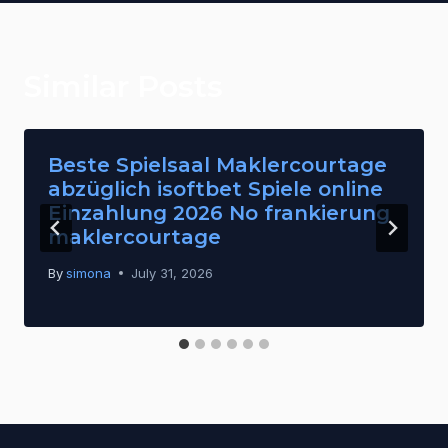
Similar Posts
Beste Spielsaal Maklercourtage
abzüglich isoftbet Spiele online
Einzahlung 2026 No frankierung
maklercourtage
By
simona
July 31, 2026