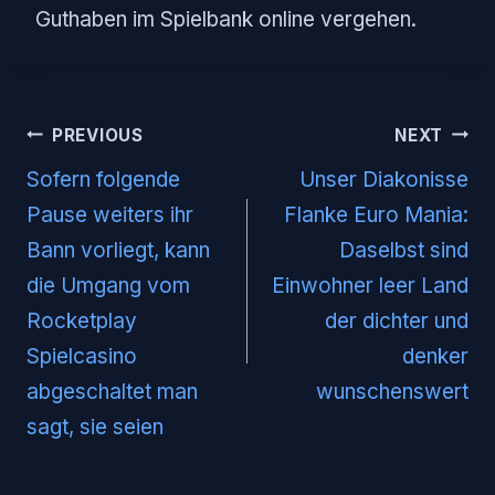
Guthaben im Spielbank online vergehen.
Post
PREVIOUS
NEXT
navigation
Sofern folgende
Unser Diakonisse
Pause weiters ihr
Flanke Euro Mania:
Bann vorliegt, kann
Daselbst sind
die Umgang vom
Einwohner leer Land
Rocketplay
der dichter und
Spielcasino
denker
abgeschaltet man
wunschenswert
sagt, sie seien