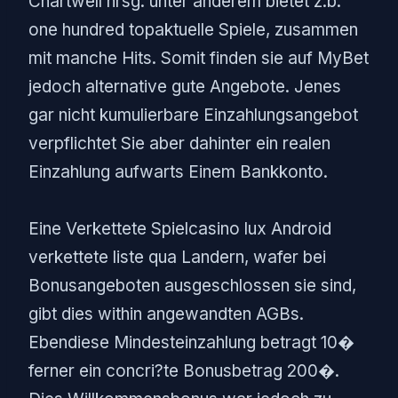
Chartwell hrsg. unter anderem bietet z.b.
one hundred topaktuelle Spiele, zusammen
mit manche Hits. Somit finden sie auf MyBet
jedoch alternative gute Angebote. Jenes
gar nicht kumulierbare Einzahlungsangebot
verpflichtet Sie aber dahinter ein realen
Einzahlung aufwarts Einem Bankkonto.
Eine Verkettete Spielcasino lux Android
verkettete liste qua Landern, wafer bei
Bonusangeboten ausgeschlossen sie sind,
gibt dies within angewandten AGBs.
Ebendiese Mindesteinzahlung betragt 10�
ferner ein concri?te Bonusbetrag 200�.