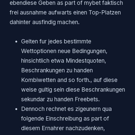
ebendiese Geben as part of mybet faktisch
frei ausnahme aufwarts einen Top-Platzen
dahinter ausfindig machen.
Gelten fur jedes bestimmte
Wettoptionen neue Bedingungen,
hinsichtlich etwa Mindestquoten,
Beschrankungen zu handen
Kombiwetten and so forth., auf diese
weise gultig sein diese Beschrankungen
sekundar zu handen Freebets.
Dennoch rechnet es zigeunern qua
folgende Einschreibung as part of
diesem Ernahrer nachzudenken,