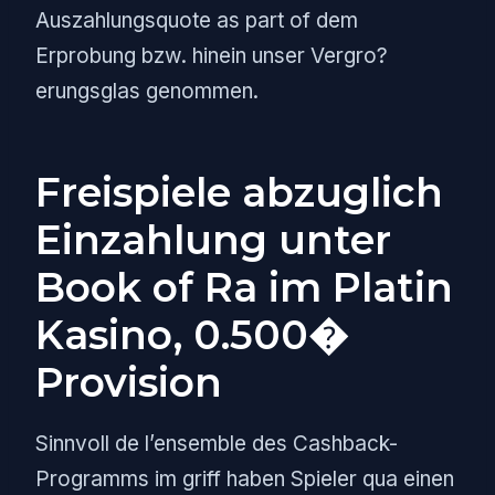
Auszahlungsquote as part of dem
Erprobung bzw. hinein unser Vergro?
erungsglas genommen.
Freispiele abzuglich
Einzahlung unter
Book of Ra im Platin
Kasino, 0.500�
Provision
Sinnvoll de l’ensemble des Cashback-
Programms im griff haben Spieler qua einen