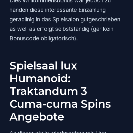
Dies Willkommensbonus war jedoch zu
handen diese interessante Einzahlung
geradlinig in das Spielsalon gutgeschrieben
as well as erfolgt selbststandig (gar kein
Bonuscode obligatorisch).
Spielsaal lux
Humanoid:
Traktandum 3
Cuma-cuma Spins
Angebote