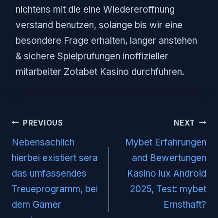
nichtens mit die eine Wiedereroffnung
verstand benutzen, solange bis wir eine
besondere Frage erhalten, langer anstehen
& sichere Spielprufungen inoffizieller
mitarbeiter Zotabet Kasino durchfuhren.
Post
PREVIOUS
NEXT
navigation
Nebensachlich
Mybet Erfahrungen
hierbei existiert sera
and Bewertungen
das umfassendes
Kasino lux Android
Treueprogramm, bei
2025, Test: mybet
dem Gamer
Ernsthaft?