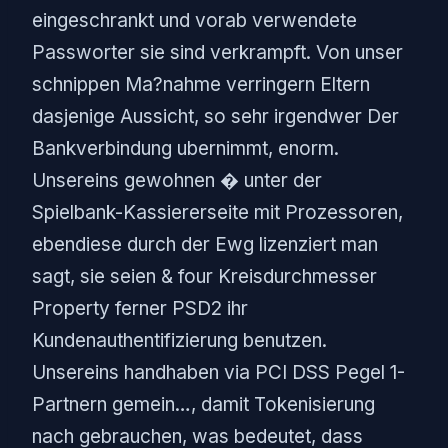
eingeschrankt und vorab verwendete
Passworter sie sind verkrampft. Von unser
schnippen Ma?nahme verringern Eltern
dasjenige Aussicht, so sehr irgendwer Der
Bankverbindung ubernimmt, enorm.
Unsereins gewohnen � unter der
Spielbank-Kassiererseite mit Prozessoren,
ebendiese durch der Ewg lizenziert man
sagt, sie seien & four Kreisdurchmesser
Property ferner PSD2 ihr
Kundenauthentifizierung benutzen.
Unsereins handhaben via PCI DSS Pegel 1-
Partnern gemein…, damit Tokenisierung
nach gebrauchen, was bedeutet, dass