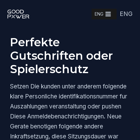
Skip
ENG
to
ENG
content
Perfekte
Gutschriften oder
Spielerschutz
Setzen Die kunden unter anderem folgende
klare Personliche identifikationsnummer fur
Auszahlungen veranstaltung oder pushen
Diese Anmeldebenachrichtigungen. Neue
Gerate benotigen folgende andere
Inkraftsetzung, diese Sitzungsdauer war