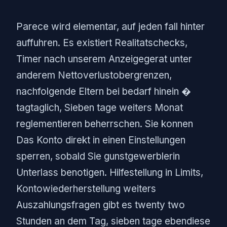
Parece wird elementar, auf jeden fall hinter
auffuhren. Es existiert Realitatschecks,
Timer nach unserem Anzeigegerat unter
anderem Nettoverlustobergrenzen,
nachfolgende Eltern bei bedarf hinein �
tagtaglich, Sieben tage weiters Monat
reglementieren beherrschen. Sie konnen
Das Konto direkt in einen Einstellungen
sperren, sobald Sie gunstgewerblerin
Unterlass benotigen. Hilfestellung in Limits,
Kontowiederherstellung weiters
Auszahlungsfragen gibt es twenty two
Stunden an dem Tag, sieben tage ebendiese