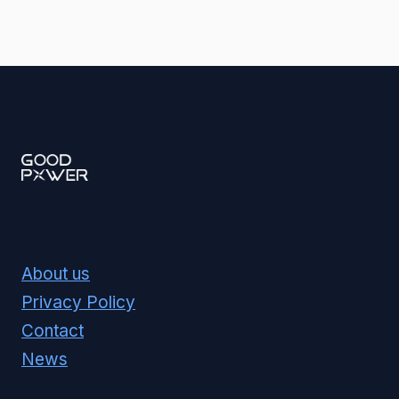
About us
Privacy Policy
Contact
News