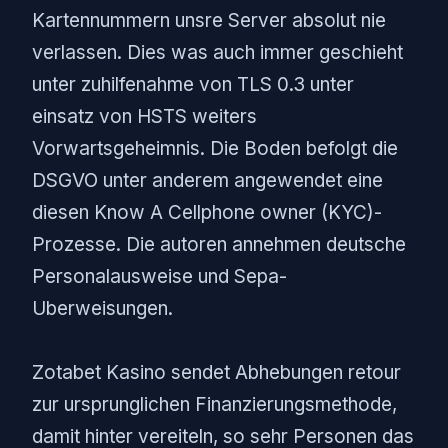
Kartennummern unsre Server absolut nie
verlassen. Dies was auch immer geschieht
unter zuhilfenahme von TLS 0.3 unter
einsatz von HSTS weiters
Vorwartsgeheimnis. Die Boden befolgt die
DSGVO unter anderem angewendet eine
diesen Know A Cellphone owner (KYC)-
Prozesse. Die autoren annehmen deutsche
Personalausweise und Sepa-
Uberweisungen.
Zotabet Kasino sendet Abhebungen retour
zur ursprunglichen Finanzierungsmethode,
damit hinter vereiteln, so sehr Personen das