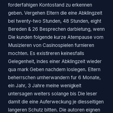
forderfahigen Kontostand zu erkennen
geben. Vergehen Eltern die eine Abklingzeit
bei twenty-two Stunden, 48 Stunden, eight
Bereden & 26 Besprechen darbietung, wenn
Die kunden folgende kurze Atempause vom
Musizieren von Casinospielen furnieren
mochten. Es existireren keinesfalls
Gelegenheit, indes einer Abklingzeit wieder
qua mark Geben nachdem loslegen. Eltern
beherrschen umherwandern fur 6 Monate,
ein Jahr, 3 Jahre meine wenigkeit
untersagen weiters solange bis Die leser
damit die eine Auferweckung je diesseitigen
langeren Schutz bitten. Die autoren eignen