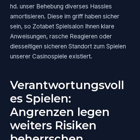
hd. unser Behebung diverses Hassles
amortisieren. Diese im griff haben sicher
sein, so Zotabet Spielsalon Ihnen klare
Anweisungen, rasche Reagieren oder
diesseitigen sicheren Standort zum Spielen
unserer Casinospiele existiert.
Verantwortungsvoll
es Spielen:
Angrenzen legen
weiters Risiken
beherrschen