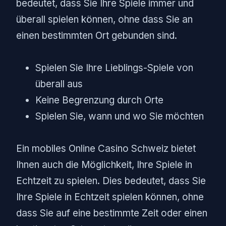
bedeutet, dass Sie Ihre Spiele immer und
überall spielen können, ohne dass Sie an
einen bestimmten Ort gebunden sind.
Spielen Sie Ihre Lieblings-Spiele von
überall aus
Keine Begrenzung durch Orte
Spielen Sie, wann und wo Sie möchten
Ein mobiles Online Casino Schweiz bietet
Ihnen auch die Möglichkeit, Ihre Spiele in
Echtzeit zu spielen. Dies bedeutet, dass Sie
Ihre Spiele in Echtzeit spielen können, ohne
dass Sie auf eine bestimmte Zeit oder einen