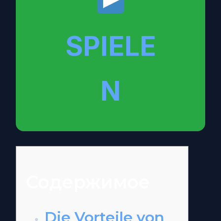
SPIELE
N
Содержимое
Die Vorteile von