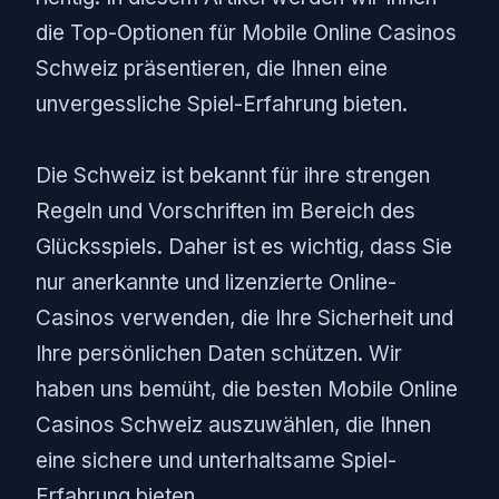
die Top-Optionen für Mobile Online Casinos
Schweiz präsentieren, die Ihnen eine
unvergessliche Spiel-Erfahrung bieten.
Die Schweiz ist bekannt für ihre strengen
Regeln und Vorschriften im Bereich des
Glücksspiels. Daher ist es wichtig, dass Sie
nur anerkannte und lizenzierte Online-
Casinos verwenden, die Ihre Sicherheit und
Ihre persönlichen Daten schützen. Wir
haben uns bemüht, die besten Mobile Online
Casinos Schweiz auszuwählen, die Ihnen
eine sichere und unterhaltsame Spiel-
Erfahrung bieten.