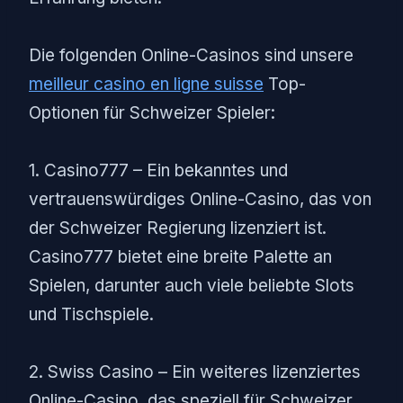
Die folgenden Online-Casinos sind unsere
meilleur casino en ligne suisse
Top-
Optionen für Schweizer Spieler:
1. Casino777 – Ein bekanntes und
vertrauenswürdiges Online-Casino, das von
der Schweizer Regierung lizenziert ist.
Casino777 bietet eine breite Palette an
Spielen, darunter auch viele beliebte Slots
und Tischspiele.
2. Swiss Casino – Ein weiteres lizenziertes
Online-Casino, das speziell für Schweizer