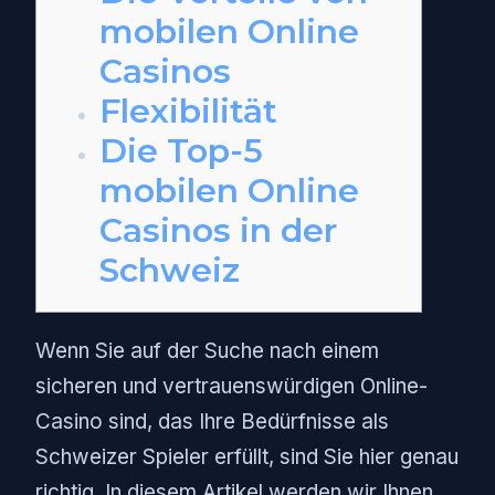
mobilen Online
Casinos
Flexibilität
Die Top-5
mobilen Online
Casinos in der
Schweiz
Wenn Sie auf der Suche nach einem
sicheren und vertrauenswürdigen Online-
Casino sind, das Ihre Bedürfnisse als
Schweizer Spieler erfüllt, sind Sie hier genau
richtig. In diesem Artikel werden wir Ihnen