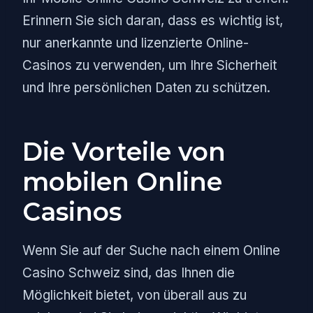
Erinnern Sie sich daran, dass es wichtig ist,
nur anerkannte und lizenzierte Online-
Casinos zu verwenden, um Ihre Sicherheit
und Ihre persönlichen Daten zu schützen.
Die Vorteile von
mobilen Online
Casinos
Wenn Sie auf der Suche nach einem Online
Casino Schweiz sind, das Ihnen die
Möglichkeit bietet, von überall aus zu