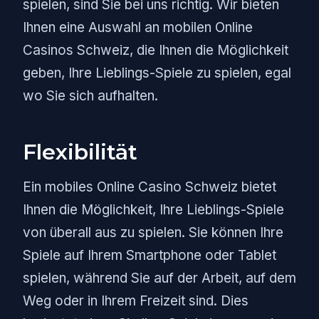
spielen, sind Sie bei uns richtig. Wir bieten
Ihnen eine Auswahl an mobilen Online
Casinos Schweiz, die Ihnen die Möglichkeit
geben, Ihre Lieblings-Spiele zu spielen, egal
wo Sie sich aufhalten.
Flexibilität
Ein mobiles Online Casino Schweiz bietet
Ihnen die Möglichkeit, Ihre Lieblings-Spiele
von überall aus zu spielen. Sie können Ihre
Spiele auf Ihrem Smartphone oder Tablet
spielen, während Sie auf der Arbeit, auf dem
Weg oder in Ihrem Freizeit sind. Dies