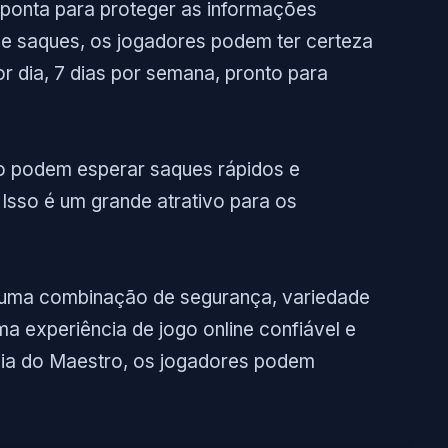
e ponta para proteger as informações
s e saques, os jogadores podem ter certeza
r dia, 7 dias por semana, pronto para
ro podem esperar saques rápidos e
Isso é um grande atrativo para os
 uma combinação de segurança, variedade
a experiência de jogo online confiável e
cia do Maestro, os jogadores podem