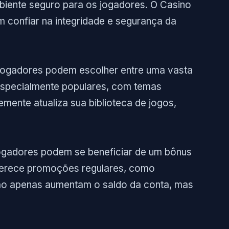
iente seguro para os jogadores. O Casino
m confiar na integridade e segurança da
s jogadores podem escolher entre uma vasta
 especialmente populares, com temas
mente atualiza sua biblioteca de jogos,
ogadores podem se beneficiar de um bônus
oferece promoções regulares, como
 não apenas aumentam o saldo da conta, mas