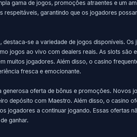
pla gama de jogos, promoções atraentes e um amb
s respeitáveis, garantindo que os jogadores possa
Z, destaca-se a variedade de jogos disponíveis. O
smo jogos ao vivo com dealers reais. As slots são
m muitos jogadores. Além disso, o casino frequente
riência fresca e emocionante.
ua generosa oferta de bônus e promoções. Novos j
meiro depósito com Maestro. Além disso, o casino 
 os jogadores a continuar jogando. Essas ofertas
de ganhar.