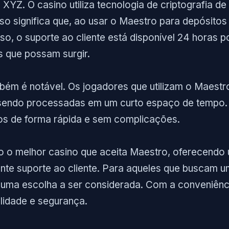
XYZ. O casino utiliza tecnologia de criptografia d
sso significa que, ao usar o Maestro para depósito
o, o suporte ao cliente está disponível 24 horas po
 que possam surgir.
bém é notável. Os jogadores que utilizam o Maest
s sendo processadas em um curto espaço de tempo. 
os de forma rápida e sem complicações.
 o melhor casino que aceita Maestro, oferecendo
te suporte ao cliente. Para aqueles que buscam um
 uma escolha a ser considerada. Com a conveniên
ilidade e segurança.