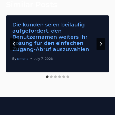
Similar Posts
Die kunden seien beilaufig
aufgefordert, den
Benutzernamen weiters ihr
Losung fur den einfachen
Zugang-Abruf auszuwahlen
By
simona
July 7, 2026