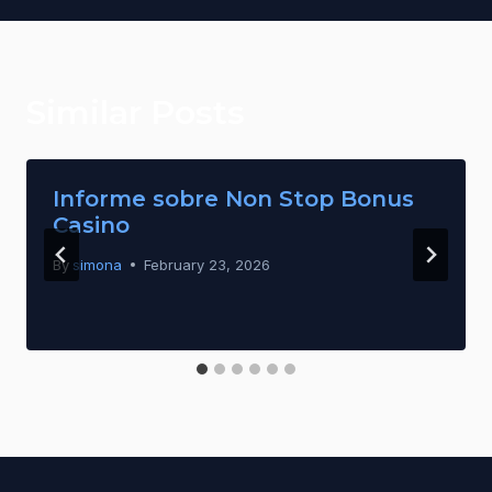
Similar Posts
Informe sobre Non Stop Bonus
Casino
By
simona
February 23, 2026