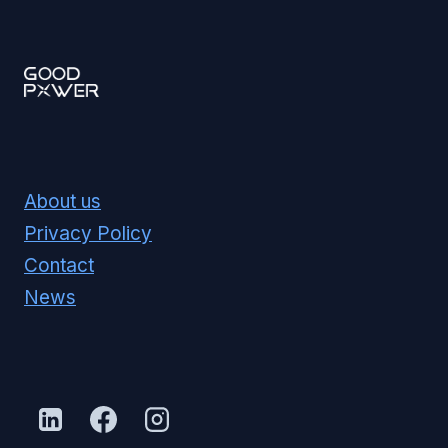
About us
Privacy Policy
Contact
News