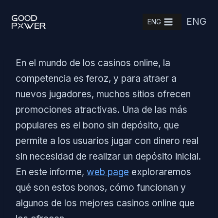
Skip
ENG
to
ENG
content
En el mundo de los casinos online, la
competencia es feroz, y para atraer a
nuevos jugadores, muchos sitios ofrecen
promociones atractivas. Una de las más
populares es el bono sin depósito, que
permite a los usuarios jugar con dinero real
sin necesidad de realizar un depósito inicial.
En este informe,
web page
exploraremos
qué son estos bonos, cómo funcionan y
algunos de los mejores casinos online que