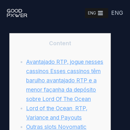
Skip
ENG
to
ENG
content
Content
Avantajado RTP, jogue nesses
cassinos Esses cassinos têm
barulho avantajado RTP e a
menor façanha da depósito
sobre Lord Of The Ocean
Lord of the Ocean RTP,
Variance and Payouts
Outras slots Novomatic