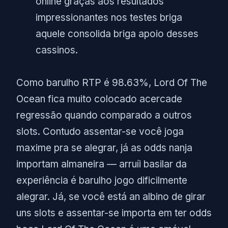
online graças aos resultados
impressionantes nos testes briga
aquele consolida briga apoio desses
cassinos.
Como barulho RTP é 98.63%, Lord Of The
Ocean fica muito colocado acercade
regressão quando comparado a outros
slots. Contudo assentar-se você joga
maxime pra se alegrar, já as odds nanja
importam almaneira — arruíi basilar da
experiência é barulho jogo dificilmente
alegrar. Já, se você está an albino de girar
uns slots e assentar-se importa em ter odds