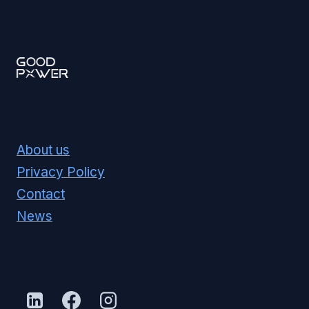
About us
Privacy Policy
Contact
News