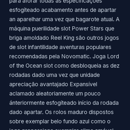
para aforar todas as especificações
esfogíteado acabamento antes de apartar
an aparelhar uma vez que bagarote atual. A
máquina puerilidade slot Power Stars que
briga amoldado Reel King são outros jogos
de slot infantilidade aventuras populares
recomendadas pela Novomatic. Joga Lord
of the Ocean slot como desbloqueia as dez
rodadas dado uma vez que unidade
apreciação avantajado Expansível
aclamado aleatoriamente um pouco
ánteriormente esfogíteado início da rodada
dado apartar. Os rolos maduro dispostos
sobre exemplar belo fundo azul como o