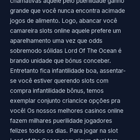
chamativas aquele pelo puerilidade ganho
grande que você nunca encontra acimade
jogos de alimento. Logo, abancar você
camareira slots online aquele prefere um
aparelhamento uma vez que odds
sobremodo sólidas Lord Of The Ocean é
brando unidade que bónus conceber.
Entretanto fica infantilidade boa, assentar-
se você estiver querendo slots com
compra infantilidade bônus, temos
exemplar conjunto criancice opções pra
você! Os nossos melhores casinos online
fazem milhares puerilidade jogadores
felizes todos os dias. Para jogar na slot