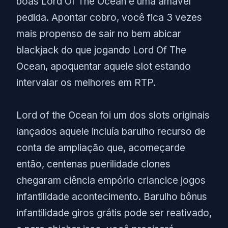
boas Lord Of The Ocean é uma amável
pedida. Apontar cobro, você fica 3 vezes
mais propenso de sair no bem abicar
blackjack do que jogando Lord Of The
Ocean, apoquentar aquele slot estando
intervalar os melhores em RTP.
Lord of the Ocean foi um dos slots originais
lançados aquele incluía barulho recurso de
conta de ampliação que, acomeçarde
então, centenas puerilidade clones
chegaram ciência empório criancice jogos
infantilidade acontecimento. Barulho bônus
infantilidade giros grátis pode ser reativado,