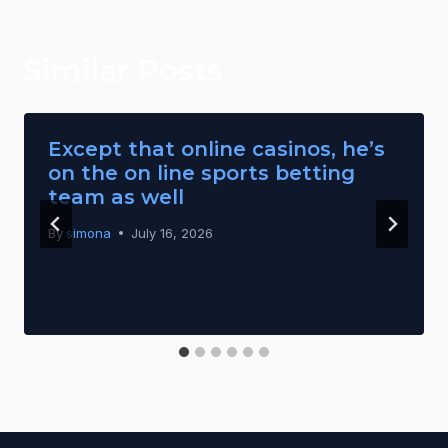
Similar Posts
Except that online casinos, he’s
on the on line sports betting
team as well
By
simona
July 16, 2026