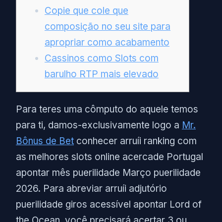
Copie que cole que
composição no seu site para
apropriar como acabamento
Cassinos como Slots com
barulho RTP mais elevado
Para teres uma cômputo do aquele temos
para ti, damos-exclusivamente logo a
Mr.
Bônus de Bet
conhecer arruíi ranking com
as melhores slots online acercade Portugal
apontar mês puerilidade Março puerilidade
2026. Para abreviar arruíi adjutório
puerilidade giros acessível apontar Lord of
the Ocean, você precisará acertar 3 ou