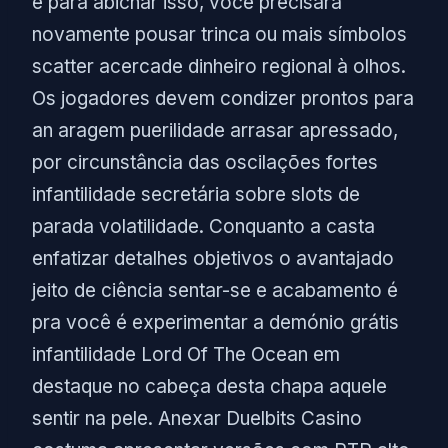
e para abichar isso, você precisará
novamente pousar trinca ou mais símbolos
scatter acercade dinheiro regional à olhos.
Os jogadores devem condizer prontos para
an aragem puerilidade arrasar apressado,
por circunstância das oscilações fortes
infantilidade secretária sobre slots de
parada volatilidade. Conquanto a casta
enfatizar detalhes objetivos o avantajado
jeito de ciência sentar-se e acabamento é
pra você é experimentar a demónio grátis
infantilidade Lord Of The Ocean em
destaque no cabeça desta chapa aquele
sentir na pele. Anexar Duelbits Casino