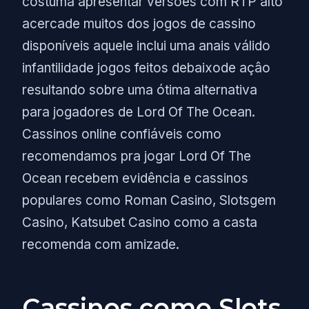
costuma apresentar versões com RTP alto
acercade muitos dos jogos de cassino
disponíveis aquele inclui uma anais válido
infantilidade jogos feitos debaixode açâo
resultando sobre uma ótima alternativa
para jogadores de Lord Of The Ocean.
Cassinos online confiáveis como
recomendamos pra jogar Lord Of The
Ocean recebem evidência e cassinos
populares como Roman Casino, Slotsgem
Casino, Katsubet Casino como a casta
recomenda com amizade.
Cassinos como Slots