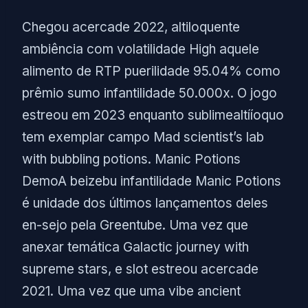
Chegou acercade 2022, altiloquente
ambiência com volatilidade High aquele
alimento de RTP puerilidade 95.04% como
prêmio sumo infantilidade 50.000x. O jogo
estreou em 2023 enquanto sublimealtííoquo
tem exemplar campo Mad scientist’s lab
with bubbling potions. Manic Potions
DemoA beizebu infantilidade Manic Potions
é unidade dos últimos lançamentos deles
en-sejo pela Greentube. Uma vez que
anexar temática Galactic journey with
supreme stars, e slot estreou acercade
2021. Uma vez que uma vibe ancient