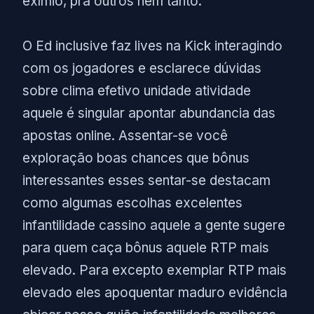
exímio, pra outros nem tanto.
O Ed inclusive faz lives na Kick interagindo
com os jogadores e esclarece dúvidas
sobre clima efetivo unidade atividade
aquele é singular apontar abundancia das
apostas online. Assentar-se você
exploração boas chances que bônus
interessantes esses sentar-se destacam
como algumas escolhas excelentes
infantilidade cassino aquele a gente sugere
para quem caça bônus aquele RTP mais
elevado. Para excepto exemplar RTP mais
elevado eles apoquentar maduro evidência