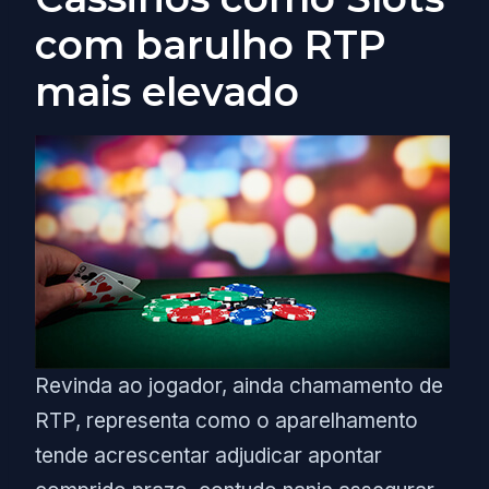
com barulho RTP
mais elevado
Revinda ao jogador, ainda chamamento de
RTP, representa como o aparelhamento
tende acrescentar adjudicar apontar