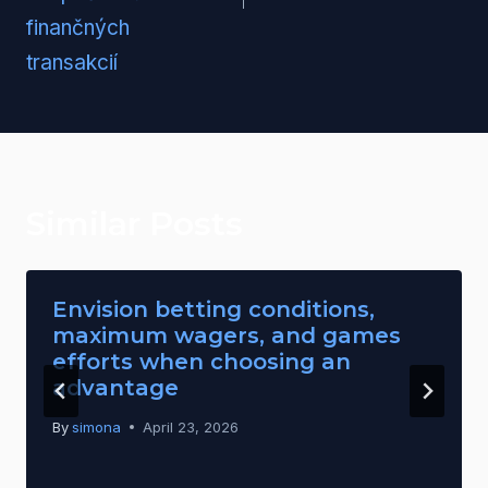
finančných
transakcií
Similar Posts
Envision betting conditions,
maximum wagers, and games
efforts when choosing an
advantage
By
simona
April 23, 2026