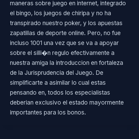
maneras sobre juego en internet, integrado
el bingo, los juegos de chiripa y no ha
transpirado nuestro poker, y los apuestas
zapatillas de deporte online. Pero, no fue
incluso 1001 una vez que se va a apoyar
sobre el silli�n regulo efectivamente a
nuestra amiga la introduccion en fortaleza
de la Jurisprudencia del Juego. De
simplificarte a asimilar lo cual estas
pensando en, todos los especialistas
deberian exclusivo el estado mayormente
importantes para los bonos.