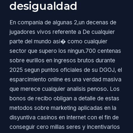
desigualdad
En compania de algunas 2,un decenas de
jugadores vivos referente a De cualquier
parte del mundo asi� como cualquier
sector que supero los ningun.700 centenas
sobre eurillos en ingresos brutos durante
2025 segun puntos oficiales de su DGOJ, el
esparcimiento online es una verdad masiva
que merece cualquier analisis penoso. Los
bonos de recibo obligan a detalle de estas
metodos sobre marketing aplicadas en la
disyuntiva casinos en internet con el fin de
conseguir cero millas seres y incentivarlos