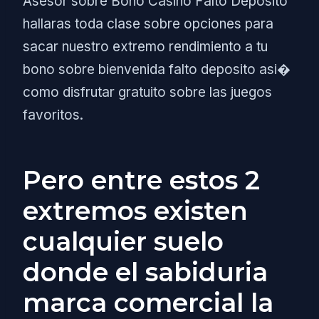
Asesor sobre Bono Casino Falto Deposito
hallaras toda clase sobre opciones para
sacar nuestro extremo rendimiento a tu
bono sobre bienvenida falto deposito asi�
como disfrutar gratuito sobre las juegos
favoritos.
Pero entre estos 2
extremos existen
cualquier suelo
donde el sabiduria
marca comercial la